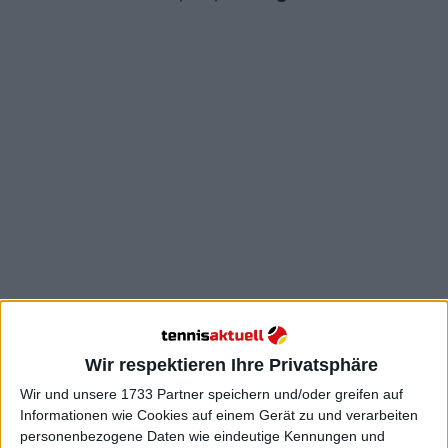
Draper gab im Gespräch mit den Medien nach dem
Spiel zu: "Er war eindeutig verletzt, und mit der Zeit
schien seine Verletzung schlimmer zu werden. Nach
Wir respektieren Ihre Privatsphäre
den anderen Grand Slam-Turnieren ist es ein
Wir und unsere 1733 Partner speichern und/oder greifen auf
schönes Gefühl, ein etwas leichteres zu haben, das
Informationen wie Cookies auf einem Gerät zu und verarbeiten
mich hoffentlich beruhigen kann. Offensichtlich war
personenbezogene Daten wie eindeutige Kennungen und