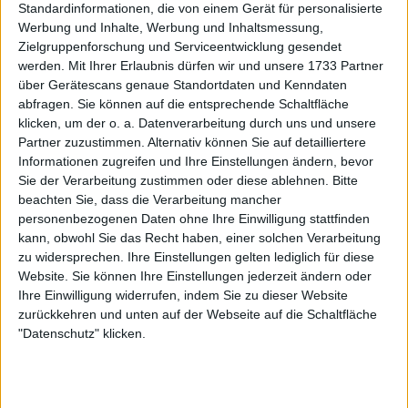
es letzte Woche ein bisschen stürmisch, als ich drei
Standardinformationen, die von einem Gerät für personalisierte
harte Matches gespielt habe. In den letzten Tagen
Werbung und Inhalte, Werbung und Inhaltsmessung,
habe ich das Gefühl, dass ich mich erfrischt habe
Zielgruppenforschung und Serviceentwicklung gesendet
werden.
Mit Ihrer Erlaubnis dürfen wir und unsere 1733 Partner
und meine Einstellung zum Wettkampf hier
über Gerätescans genaue Standortdaten und Kenndaten
verbessert habe, und ich denke, dass ich heute - ich
abfragen. Sie können auf die entsprechende Schaltfläche
weiß, dass er sich verletzt hat - bereit war, mein
klicken, um der o. a. Datenverarbeitung durch uns und unsere
bestes Tennis da draußen zu spielen. Ich habe mich
Partner zuzustimmen. Alternativ können Sie auf detailliertere
sehr, sehr gut gefühlt. Gibt es also eine gewisse
Informationen zugreifen und Ihre Einstellungen ändern, bevor
Erleichterung zu spüren. Ich habe mich in den
Sie der Verarbeitung zustimmen oder diese ablehnen.
Bitte
letzten Tagen gut gefühlt und werde
beachten Sie, dass die Verarbeitung mancher
personenbezogenen Daten ohne Ihre Einwilligung stattfinden
weitermachen."
kann, obwohl Sie das Recht haben, einer solchen Verarbeitung
zu widersprechen. Ihre Einstellungen gelten lediglich für diese
Es ist das dritte Jahr in Folge, dass Draper es
Website. Sie können Ihre Einstellungen jederzeit ändern oder
geschafft hat, in die zweite Runde der US Open
Ihre Einwilligung widerrufen, indem Sie zu dieser Website
einzuziehen. In der Runde der letzten 64 wird er auf
zurückkehren und unten auf der Webseite auf die Schaltfläche
Facundo Díaz Acosta aus Argentinien treffen. Er
"Datenschutz" klicken.
sicherte sich seinen Platz in der zweiten Runde,
nachdem er den Franzosen Hugo Gaston mit 6:1, 6:4,
6:2 in zwei Sätzen besiegt hatte.