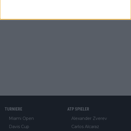
TURNIERE
ATP SPIELER
Miami Open
Alexander Zverev
Davis Cup
Carlos Alcaraz