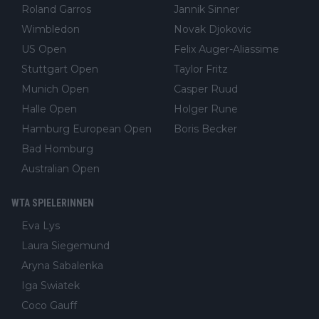
Roland Garros
Jannik Sinner
Wimbledon
Novak Djokovic
US Open
Felix Auger-Aliassime
Stuttgart Open
Taylor Fritz
Munich Open
Casper Ruud
Halle Open
Holger Rune
Hamburg European Open
Boris Becker
Bad Homburg
Australian Open
WTA SPIELERINNEN
Eva Lys
Laura Siegemund
Aryna Sabalenka
Iga Swiatek
Coco Gauff