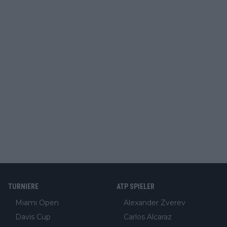
TURNIERE
ATP SPIELER
Miami Open
Alexander Zverev
Davis Cup
Carlos Alcaraz