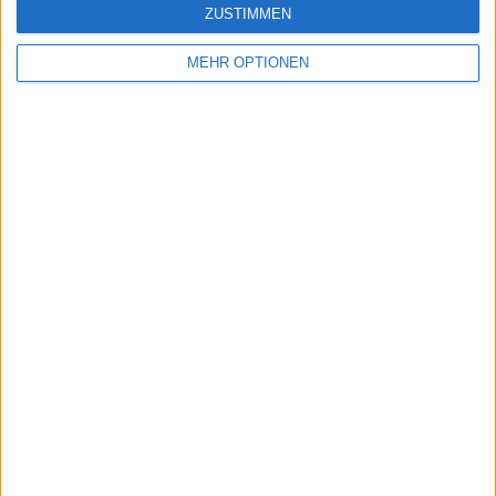
ZUSTIMMEN
MEHR OPTIONEN
Schreiben Sie einen Kommentar
SENDEN