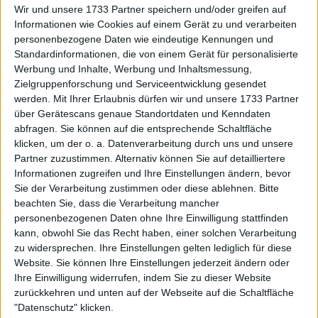
Wir und unsere 1733 Partner speichern und/oder greifen auf
Goldene Chance vertan: Carlos
Informationen wie Cookies auf einem Gerät zu und verarbeiten
Alcaraz verliert gegen Jiri
personenbezogene Daten wie eindeutige Kennungen und
Lehecka im Viertelfinale der
Standardinformationen, die von einem Gerät für personalisierte
Qatar Open
Werbung und Inhalte, Werbung und Inhaltsmessung,
Zielgruppenforschung und Serviceentwicklung gesendet
werden.
Mit Ihrer Erlaubnis dürfen wir und unsere 1733 Partner
über Gerätescans genaue Standortdaten und Kenndaten
abfragen. Sie können auf die entsprechende Schaltfläche
klicken, um der o. a. Datenverarbeitung durch uns und unsere
Partner zuzustimmen. Alternativ können Sie auf detailliertere
Informationen zugreifen und Ihre Einstellungen ändern, bevor
Sie der Verarbeitung zustimmen oder diese ablehnen.
Bitte
beachten Sie, dass die Verarbeitung mancher
personenbezogenen Daten ohne Ihre Einwilligung stattfinden
kann, obwohl Sie das Recht haben, einer solchen Verarbeitung
zu widersprechen. Ihre Einstellungen gelten lediglich für diese
Website. Sie können Ihre Einstellungen jederzeit ändern oder
Ihre Einwilligung widerrufen, indem Sie zu dieser Website
zurückkehren und unten auf der Webseite auf die Schaltfläche
"Datenschutz" klicken.