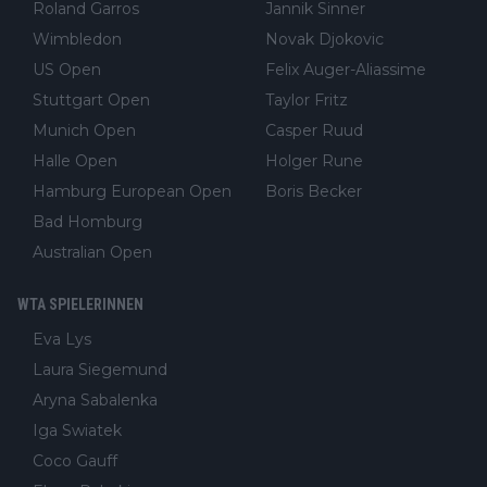
Roland Garros
Jannik Sinner
Wimbledon
Novak Djokovic
US Open
Felix Auger-Aliassime
Stuttgart Open
Taylor Fritz
Munich Open
Casper Ruud
Halle Open
Holger Rune
Hamburg European Open
Boris Becker
Bad Homburg
Australian Open
WTA SPIELERINNEN
Eva Lys
Laura Siegemund
Aryna Sabalenka
Iga Swiatek
Coco Gauff