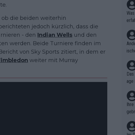
te.
Was 
 ob die beiden weiterhin
erfa
ichteten jedoch kürzlich, dass die
niss
rnieren - den
Indian Wells
und den
en werden. Beide Turniere finden im
Ande
isch
ericht von Sky Sports zitiert, in dem er
cht,
imbledon
weiter mit Murray
Das 
age 
ollt
ben.
Ihre
gebr
ch H
Im T