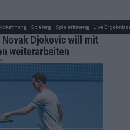
Kolumnen
Spieler
Spielerinnen
Live Ergebniss
▼
▼
▼
 Novak Djokovic will mit
n weiterarbeiten
00