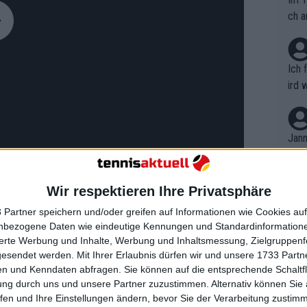
ch a
Ich 
ird 
vers
eine
r in
Jann
em i
merk
eite
Wir respektieren Ihre Privatsphäre
Dopp
t, a
n si
 Partner speichern und/oder greifen auf Informationen wie Cookies au
Wört
mmen
nbezogene Daten wie eindeutige Kennungen und Standardinformatione
B. C
nt. 
sierte Werbung und Inhalte, Werbung und Inhaltsmessung, Zielgruppen
ause
gesendet werden.
Mit Ihrer Erlaubnis dürfen wir und unsere 1733 Part
ient
Dopp
on v
vic und Murray trainieren
n und Kenndaten abfragen. Sie können auf die entsprechende Schaltfl
ewon
mmen
ung durch uns und unsere Partner zuzustimmen. Alternativ können Sie au
 und das war's
Fina
Genr
fen und Ihre Einstellungen ändern, bevor Sie der Verarbeitung zustim
kel 