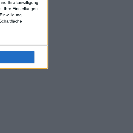
ne Ihre Einwilligung
J-L-Struff wahrscheinlich morge 3 Spiele absolvieren (2.
. Ihre Einstellungen
Einzel 1x Doppel) dank der hervorragenden Unterstützung
Einwilligung
Kommentators für F-A-A
Schaltfläche