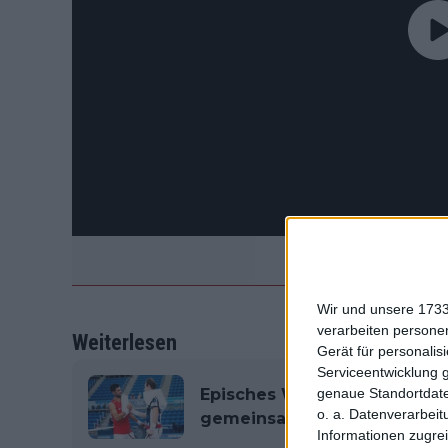
Wir und unsere 1733
verarbeiten persone
Weiterlesen
Gerät für personali
Serviceentwicklung 
Episches Wiedersehen: Djoko
genaue Standortdate
o. a. Datenverarbeit
gemeinsam in Indian Wells -
Informationen zugrei