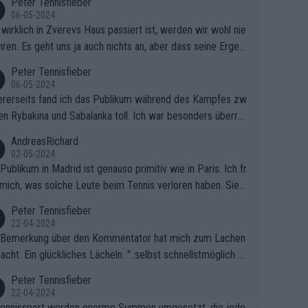
Peter Tennisfieber
06-05-2024
wirklich in Zverevs Haus passiert ist, werden wir wohl nie
hren. Es geht uns ja auch nichts an, aber dass seine Ergeb
e in letzter Zeit gelitten haben, ist ganz klar.
Peter Tennisfieber
06-05-2024
rerseits fand ich das Publikum während des Kampfes zw
en Rybakina und Sabalanka toll. Ich war besonders überras
 wie viele Fans da waren.
AndreasRichard
02-05-2024
Publikum in Madrid ist genauso primitiv wie in Paris. Ich fr
mich, was solche Leute beim Tennis verloren haben. Sie s
en besser zum Fußball gehen, dort sind sie besser aufgeho
Peter Tennisfieber
22-04-2024
 Bemerkung über den Kommentator hat mich zum Lachen
acht. Ein glückliches Lächeln. "..selbst schnellstmöglich na
ause.." 😂🤣🤩
Peter Tennisfieber
22-04-2024
ennissport werden enorme Summen umgesetzt, die jedo