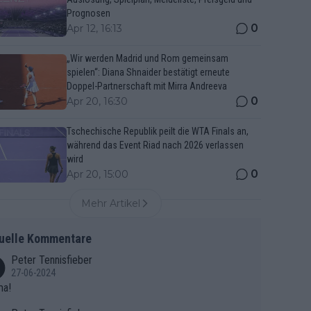
Prognosen
0
Apr 12, 16:13
„Wir werden Madrid und Rom gemeinsam
spielen“: Diana Shnaider bestätigt erneute
Doppel-Partnerschaft mit Mirra Andreeva
0
Apr 20, 16:30
Tschechische Republik peilt die WTA Finals an,
während das Event Riad nach 2026 verlassen
wird
0
Apr 20, 15:00
Mehr Artikel
uelle Kommentare
Peter Tennisfieber
27-06-2024
ma!