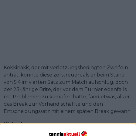
Kokkinakis, der mit verletzungsbedingten Zweifeln
antrat, konnte diese zerstreuen, als er beim Stand
von 5:4 im vierten Satz zum Match aufschlug, doch
der 23-jährige Brite, der vor dem Turnier ebenfalls
mit Problemen zu kämpfen hatte, fand etwas, als er
das Break zur Vorhand schaffte und den
Entscheidungssatz mit einem späten Break gewann.
Weiterlesen