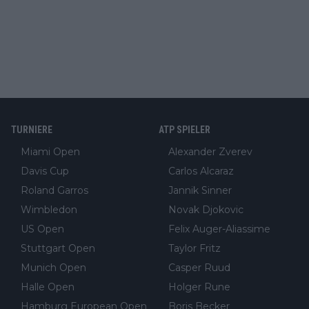
TURNIERE
ATP SPIELER
Miami Open
Alexander Zverev
Davis Cup
Carlos Alcaraz
Roland Garros
Jannik Sinner
Wimbledon
Novak Djokovic
US Open
Felix Auger-Aliassime
Stuttgart Open
Taylor Fritz
Munich Open
Casper Ruud
Halle Open
Holger Rune
Hamburg European Open
Boris Becker