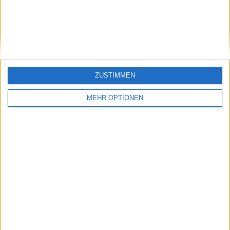
Naomi Osaka spricht
Zeitüberschreitung
über die
während der
Partnerschaft mit
Zweitrunden-
Patrick Mouratoglou
Niederlage bei den
Australian Open ein
ZUSTIMMEN
MEHR OPTIONEN
Schreiben Sie einen Kommentar