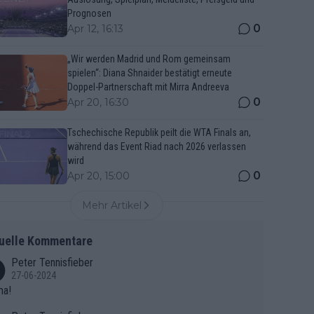
Prognosen
0
Apr 12, 16:13
„Wir werden Madrid und Rom gemeinsam
spielen“: Diana Shnaider bestätigt erneute
Doppel-Partnerschaft mit Mirra Andreeva
0
Apr 20, 16:30
Tschechische Republik peilt die WTA Finals an,
während das Event Riad nach 2026 verlassen
wird
0
Apr 20, 15:00
Mehr Artikel
uelle Kommentare
Peter Tennisfieber
27-06-2024
ma!