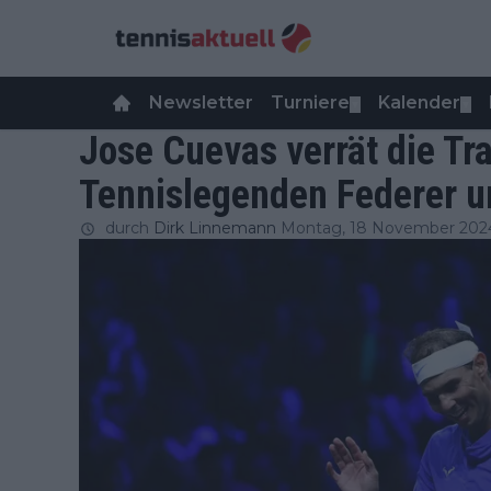
Newsletter
Turniere
Kalender
▼
▼
Jose Cuevas verrät die Tr
Tennislegenden Federer u
durch
Dirk Linnemann
Montag, 18 November 202