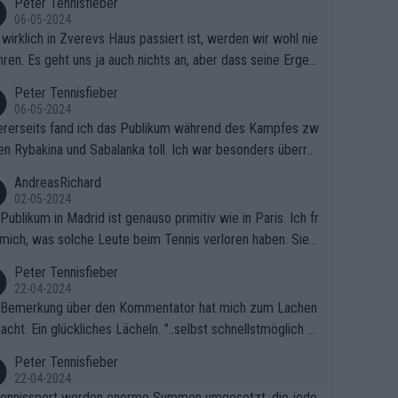
Peter Tennisfieber
06-05-2024
wirklich in Zverevs Haus passiert ist, werden wir wohl nie
hren. Es geht uns ja auch nichts an, aber dass seine Ergeb
e in letzter Zeit gelitten haben, ist ganz klar.
Peter Tennisfieber
06-05-2024
rerseits fand ich das Publikum während des Kampfes zw
en Rybakina und Sabalanka toll. Ich war besonders überras
 wie viele Fans da waren.
AndreasRichard
02-05-2024
Publikum in Madrid ist genauso primitiv wie in Paris. Ich fr
mich, was solche Leute beim Tennis verloren haben. Sie s
en besser zum Fußball gehen, dort sind sie besser aufgeho
Peter Tennisfieber
22-04-2024
 Bemerkung über den Kommentator hat mich zum Lachen
acht. Ein glückliches Lächeln. "..selbst schnellstmöglich na
ause.." 😂🤣🤩
Peter Tennisfieber
22-04-2024
ennissport werden enorme Summen umgesetzt, die jedo