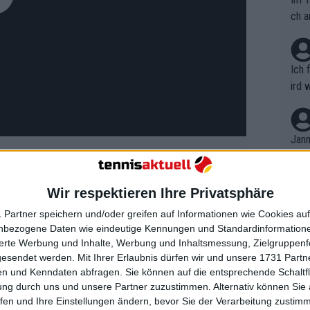
ch a
Ich 
ird 
vers
eine
r in
Jann
em i
merk
eite
Wir respektieren Ihre Privatsphäre
Dopp
t, a
al] zusammen trainierten, war in
n si
 Partner speichern und/oder greifen auf Informationen wie Cookies au
Wört
mmen
end dieses Trainings", sagte er. "Von
nbezogene Daten wie eindeutige Kennungen und Standardinformatione
B. C
nt. 
sierte Werbung und Inhalte, Werbung und Inhaltsmessung, Zielgruppen
 sechs Monaten etwa 25 Mal mit ihm zu
ause
gesendet werden.
Mit Ihrer Erlaubnis dürfen wir und unsere 1731 Part
ient
Dopp
r klar zu machen, dass der Satzgewinn
on v
n und Kenndaten abfragen. Sie können auf die entsprechende Schaltfl
ewon
s bei Roger (Federer). Ich spielte mit
mmen
ung durch uns und unsere Partner zuzustimmen. Alternativ können Sie au
Fina
Genr
fen und Ihre Einstellungen ändern, bevor Sie der Verarbeitung zustim
andere Dinge trainierte, war er nicht im
kel 