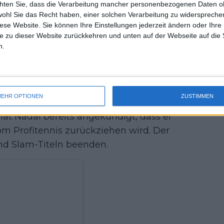
chten Sie, dass die Verarbeitung mancher personenbezogenen Daten oh
uss 
 Rafa hingegen trainierte immer die
wohl Sie das Recht haben, einer solchen Verarbeitung zu widersprechen
mal 
lief, das oberste Ziel war es, zu
diese Website. Sie können Ihre Einstellungen jederzeit ändern oder Ihre 
des 
e zu dieser Website zurückkehren und unten auf der Webseite auf die 
erem arbeitete."
n.
 dem Sport zurück, nachdem er mit
r erste Spieler in der Geschichte des
 mehr als 15 Grand Slam-Titel gewann.
EHR OPTIONEN
ZUSTIMMEN
a 20 Major-Titel im Herreneinzel
at Nadal bereits angekündigt, dass er
 Profitennis zurückziehen wird. Der
and Slam-Titeln beenden.