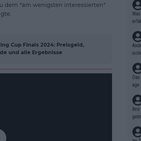
zu dem "am wenigsten interessierten"
gte.
Was 
erfa
niss
ing Cup Finals 2024: Preisgeld,
Ande
ide und alle Ergebnisse
isch
cht,
Das 
age 
ollt
ben.
Ihre
gebr
ch H
Im T