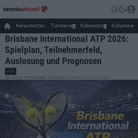
Newsletter
Turniere
Kalender
Kolumnen
▼
▼
Brisbane International ATP 2026:
Spielplan, Teilnehmerfeld,
Auslosung und Prognosen
ATP
durch
Theo Stodiek
Sonntag, 11 Januar 2026 um 14:22