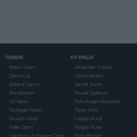
TURNIERE
ATP SPIELER
Miami Open
Alexander Zverev
Davis Cup
Carlos Alcaraz
Roland Garros
Jannik Sinner
Wimbledon
Novak Djokovic
US Open
Felix Auger-Aliassime
Stuttgart Open
Taylor Fritz
Munich Open
Casper Ruud
Halle Open
Holger Rune
Hamburg European Open
Boris Becker