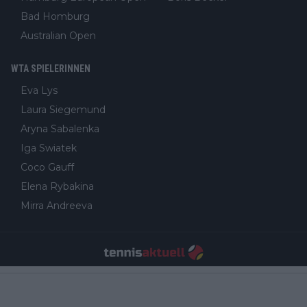
Bad Homburg
Australian Open
WTA SPIELERINNEN
Eva Lys
Laura Siegemund
Aryna Sabalenka
Iga Swiatek
Coco Gauff
Elena Rybakina
Mirra Andreeva
Impressum und Vertrieb (Über uns)
Redaktion
Datenschutz und Cookie-Richtlinien