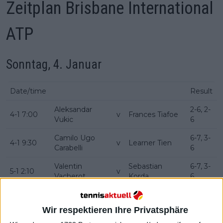
Zeitplan Brisbane International
ATP
Sonntag, 4. Januar
Date/time
Result
Aleksandar
2-6, 2-
4-1 7:00
v
Frances Tiafoe
Vukic
6
Camilo Ugo
6-7, 3-
4-1 9:30
v
Learner Tien
Carabelli
6
Valentin
Sebastian
6-7, 3-
5-1 2:10
v
Vacherot
Korda
6
James
7-6, 6-
5-1 3:45
v
Alex Michelsen
Duckworth
7, 3-6
Wir respektieren Ihre Privatsphäre
6-4, 6-