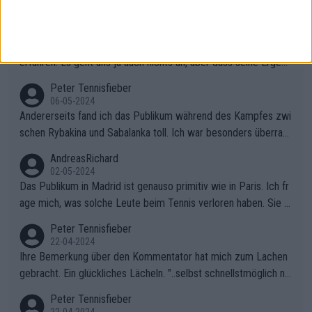
Peter Tennisfieber
06-05-2024
Was wirklich in Zverevs Haus passiert ist, werden wir wohl nie
erfahren. Es geht uns ja auch nichts an, aber dass seine Ergebn
isse in letzter Zeit gelitten haben, ist ganz klar.
Peter Tennisfieber
06-05-2024
Andererseits fand ich das Publikum während des Kampfes zwi
schen Rybakina und Sabalanka toll. Ich war besonders überras
cht, wie viele Fans da waren.
AndreasRichard
02-05-2024
Das Publikum in Madrid ist genauso primitiv wie in Paris. Ich fr
age mich, was solche Leute beim Tennis verloren haben. Sie s
ollten besser zum Fußball gehen, dort sind sie besser aufgeho
Peter Tennisfieber
ben.
22-04-2024
Ihre Bemerkung über den Kommentator hat mich zum Lachen
gebracht. Ein glückliches Lächeln. "..selbst schnellstmöglich na
ch Hause.." 😂🤣🤩
Peter Tennisfieber
22-04-2024