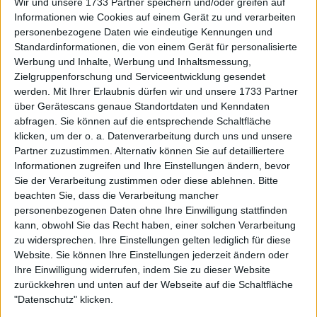
Wir und unsere 1733 Partner speichern und/oder greifen auf
5-1 4:50
Jiri Lehecka
v
Tomas Machac
7, 6-2
Informationen wie Cookies auf einem Gerät zu und verarbeiten
personenbezogene Daten wie eindeutige Kennungen und
Kamil
7-6 6-
5-1 6:25
v
Daniel Altmaier
Standardinformationen, die von einem Gerät für personalisierte
Majchrzak
0
Werbung und Inhalte, Werbung und Inhaltsmessung,
Zielgruppenforschung und Serviceentwicklung gesendet
6-3, 7-
5-1 7:35
Reilly Opelka
v
Dane Sweeny
werden.
Mit Ihrer Erlaubnis dürfen wir und unsere 1733 Partner
5
über Gerätescans genaue Standortdaten und Kenndaten
7-5, 3-
abfragen. Sie können auf die entsprechende Schaltfläche
5-1 7:35
Alexei Popyrin
v
Quentin Halys
6, 4-6
klicken, um der o. a. Datenverarbeitung durch uns und unsere
Partner zuzustimmen. Alternativ können Sie auf detailliertere
Daniil
Marton
6-2, 6-
Informationen zugreifen und Ihre Einstellungen ändern, bevor
5-1 10:00
v
Medvedev
Fucsovics
3
Sie der Verarbeitung zustimmen oder diese ablehnen.
Bitte
beachten Sie, dass die Verarbeitung mancher
Alejandro
Brandon
7-6, 6-
personenbezogenen Daten ohne Ihre Einwilligung stattfinden
6-1 2:10
v
Davidovich
Nakashima
4
kann, obwohl Sie das Recht haben, einer solchen Verarbeitung
Fokina
zu widersprechen. Ihre Einstellungen gelten lediglich für diese
Website. Sie können Ihre Einstellungen jederzeit ändern oder
Denis
Raphael
4-6, 2-
6-1 2:10
v
Shapovalov
Collignon
6
Ihre Einwilligung widerrufen, indem Sie zu dieser Website
zurückkehren und unten auf der Webseite auf die Schaltfläche
Giovanni
"Datenschutz" klicken.
7-6, 3-
6-1 3:40
Mpetshi
v
Tommy Paul