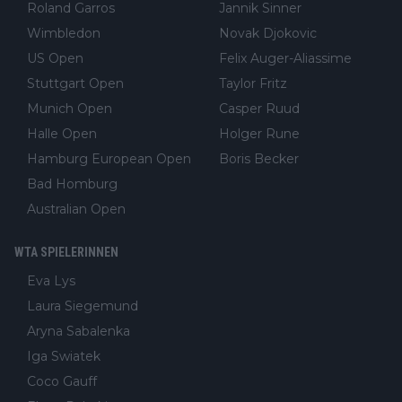
Roland Garros
Jannik Sinner
Wimbledon
Novak Djokovic
US Open
Felix Auger-Aliassime
Stuttgart Open
Taylor Fritz
Munich Open
Casper Ruud
Halle Open
Holger Rune
Hamburg European Open
Boris Becker
Bad Homburg
Australian Open
WTA SPIELERINNEN
Eva Lys
Laura Siegemund
Aryna Sabalenka
Iga Swiatek
Coco Gauff