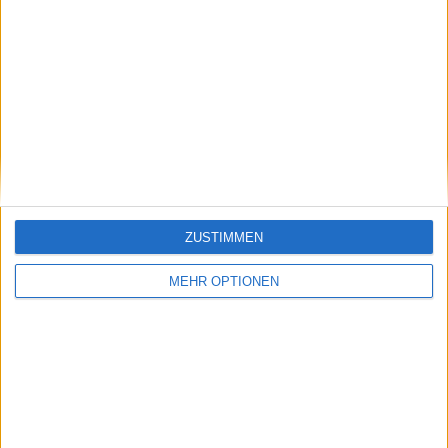
Vorheriger Artikel
Nächster Artikel
Wilander nennt
Coco Gauffs
Dimitrov einen
bemerkenswertes
Albtraumgegner für
Comeback: Sie
Murray: "Es sah nicht
überwindet einen
so aus, als hätte er die
frühen Rückschlag
Waffen"
und gewinnt gegen
ZUSTIMMEN
Mertens bei den US
Open
MEHR OPTIONEN