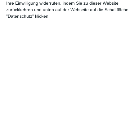
Ihre Einwilligung widerrufen, indem Sie zu dieser Website
zurückkehren und unten auf der Webseite auf die Schaltfläche
"Datenschutz" klicken.
Tennisfans über Isners
Abschied wegen seiner
politischen Ansichten
gespalten
Nach seiner Niederlage und dem anschließenden
Rücktritt kritisierten mehrere Fans den aus
Greensboro stammenden Spieler wegen seiner
politischen Ansichten. Isner war ein starker
Befürworter des ehemaligen US-Präsidenten
Donald Trump, und die Fans machten ihn schnell
darauf aufmerksam.