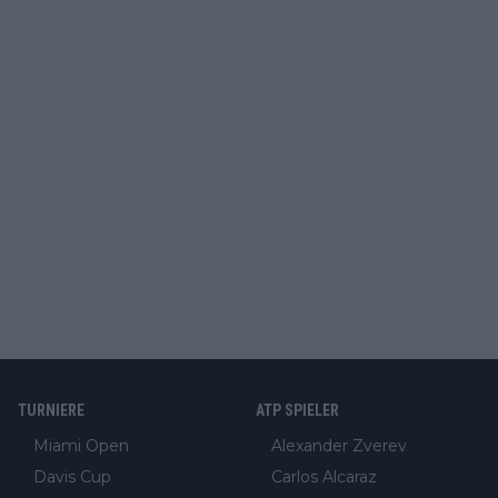
TURNIERE
ATP SPIELER
Miami Open
Alexander Zverev
Davis Cup
Carlos Alcaraz