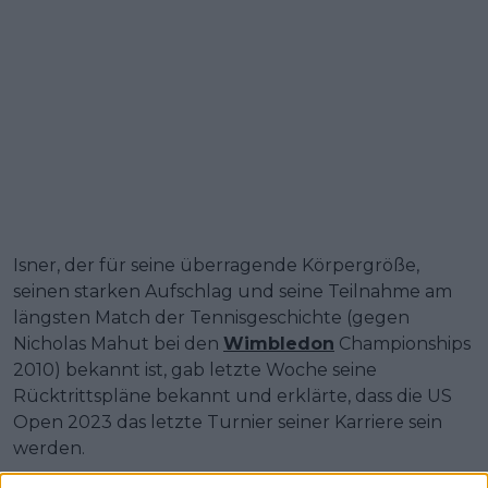
Isner, der für seine überragende Körpergröße,
seinen starken Aufschlag und seine Teilnahme am
längsten Match der Tennisgeschichte (gegen
Nicholas Mahut bei den
Wimbledon
Championships
2010) bekannt ist, gab letzte Woche seine
Rücktrittspläne bekannt und erklärte, dass die US
Open 2023 das letzte Turnier seiner Karriere sein
werden.