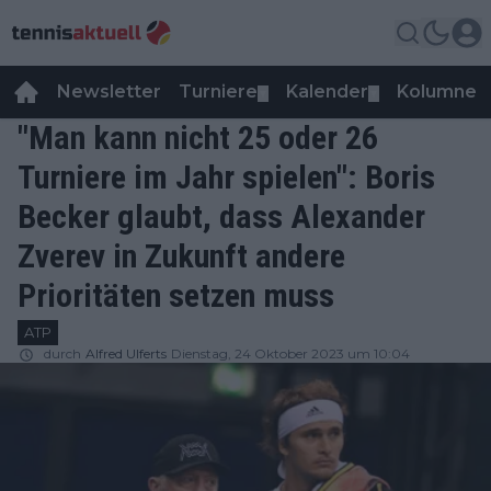
Newsletter
Turniere
Kalender
Kolumnen
▼
▼
"Man kann nicht 25 oder 26
Turniere im Jahr spielen": Boris
Becker glaubt, dass Alexander
Zverev in Zukunft andere
Prioritäten setzen muss
ATP
durch
Alfred Ulferts
Dienstag, 24 Oktober 2023 um 10:04