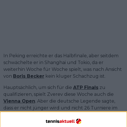
In Peking erreichte er das Halbfinale, aber seitdem
schwächelte er in Shanghai und Tokio, da er
weiterhin Woche für Woche spielt, was nach Ansicht
von
Boris Becker
kein kluger Schachzug ist.
Hauptsächlich, um sich für die
ATP Finals
zu
qualifizieren, spielt Zverev diese Woche auch die
Vienna Open
. Aber die deutsche Legende sagte,
dass er nicht jünger wird und nicht 26 Turniere im
Jahr spielen kann.