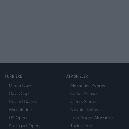
TURNIERE
ATP SPIELER
Miami Open
Alexander Zverev
Davis Cup
Carlos Alcaraz
Roland Garros
Jannik Sinner
Wimbledon
Novak Djokovic
US Open
Felix Auger-Aliassime
Stuttgart Open
Taylor Fritz