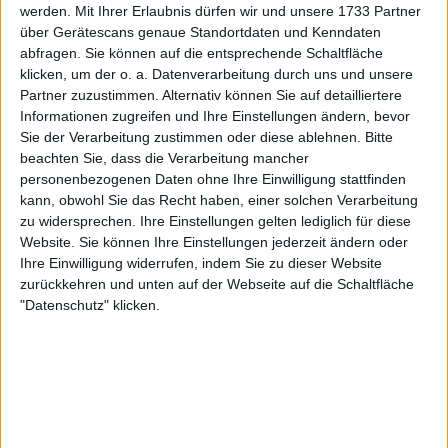
werden.
Mit Ihrer Erlaubnis dürfen wir und unsere 1733 Partner
über Gerätescans genaue Standortdaten und Kenndaten
abfragen. Sie können auf die entsprechende Schaltfläche
Holger Rune beginnt
klicken, um der o. a. Datenverarbeitung durch uns und unsere
Partner zuzustimmen. Alternativ können Sie auf detailliertere
Vereinigung mit Boris
Informationen zugreifen und Ihre Einstellungen ändern, bevor
Sie der Verarbeitung zustimmen oder diese ablehnen.
Bitte
Becker in Basel
beachten Sie, dass die Verarbeitung mancher
personenbezogenen Daten ohne Ihre Einwilligung stattfinden
kann, obwohl Sie das Recht haben, einer solchen Verarbeitung
Eines der Hauptgesprächsthemen in der
zu widersprechen. Ihre Einstellungen gelten lediglich für diese
kommenden Woche ist Holger Rune, der massiv
Website. Sie können Ihre Einstellungen jederzeit ändern oder
außer Form ist, aber es gibt Grund zum Optimismus
Ihre Einwilligung widerrufen, indem Sie zu dieser Website
in Form des neuen Trainers und der Tennislegende
zurückkehren und unten auf der Webseite auf die Schaltfläche
Boris Becker.
"Datenschutz" klicken.
Nachdem er mit dem Deutschen gesehen wurde,
der sich nach seiner Haftstrafe wieder in den
Tennissport eingliedert, lehnte er zunächst ab, mehr
als ein Freund zu sein und ihm zu helfen.