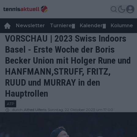
Newsletter
Turniere
Kalender
Kolumnen
▼
▼
VORSCHAU | 2023 Swiss Indoors
Basel - Erste Woche der Boris
Becker Union mit Holger Rune und
HANFMANN,STRUFF, FRITZ,
RUUD und MURRAY in den
Hauptrollen
ATP
durch
Alfred Ulferts
Sonntag, 22 Oktober 2023 um 17:00