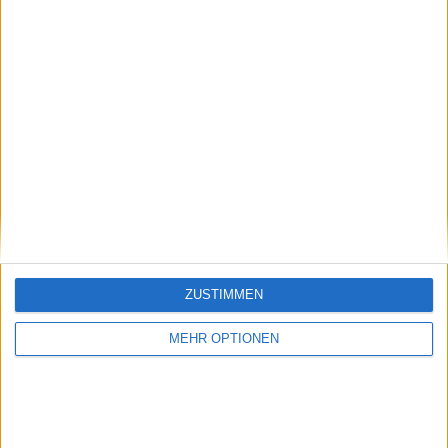
9:21 PM · Sep 3, 2024
1.3K
Reply
Copy link
Read 27 replies
Jetzt kostenlos den TennisAktuell-
Newsletter abonnieren!
ZUSTIMMEN
Nachdem du auf „Abonnieren“ geklickt hast,
erhältst du sofort eine E-Mail von uns. Bei
MEHR OPTIONEN
einigen Lesern landet diese im Spam-
Ordner – überprüfe ihn daher bitte ebenfalls.
Abonnieren