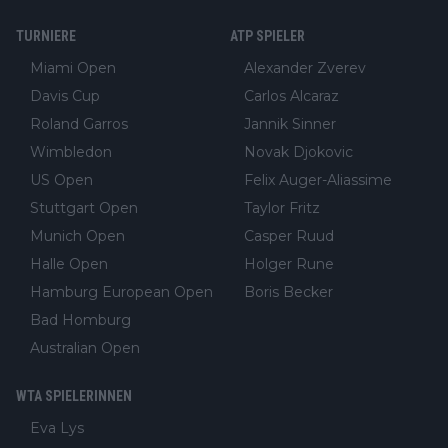
TURNIERE
ATP SPIELER
Miami Open
Alexander Zverev
Davis Cup
Carlos Alcaraz
Roland Garros
Jannik Sinner
Wimbledon
Novak Djokovic
US Open
Felix Auger-Aliassime
Stuttgart Open
Taylor Fritz
Munich Open
Casper Ruud
Halle Open
Holger Rune
Hamburg European Open
Boris Becker
Bad Homburg
Australian Open
WTA SPIELERINNEN
Eva Lys