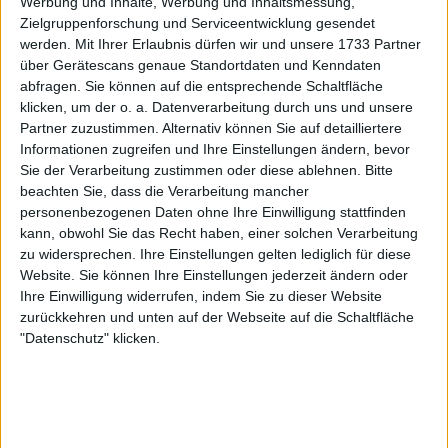
Werbung und Inhalte, Werbung und Inhaltsmessung,
Zielgruppenforschung und Serviceentwicklung gesendet
Dieses Match hatte einen besonderen
werden.
Mit Ihrer Erlaubnis dürfen wir und unsere 1733 Partner
Beigeschmack, nachdem Fritz (Nr. 12) in Wimbledon
über Gerätescans genaue Standortdaten und Kenndaten
nach einem Zwei-Satz-Rückstand noch zurückkam,
abfragen. Sie können auf die entsprechende Schaltfläche
um sich den Sieg zu sichern und ins Viertelfinale
klicken, um der o. a. Datenverarbeitung durch uns und unsere
einzuziehen. Nach dem Match hinterließ Fritz'
Partner zuzustimmen. Alternativ können Sie auf detailliertere
Informationen zugreifen und Ihre Einstellungen ändern, bevor
Freundin Morgan Riddle eine subtile Anspielung auf
Sie der Verarbeitung zustimmen oder diese ablehnen.
Bitte
Zverev, angeblich in Anspielung auf die Vorwürfe
beachten Sie, dass die Verarbeitung mancher
gegen den Deutschen wegen häuslicher Gewalt:
personenbezogenen Daten ohne Ihre Einwilligung stattfinden
"Wenn dein Mann für die Mädels gewinnt", schrieb
kann, obwohl Sie das Recht haben, einer solchen Verarbeitung
sie in einem Instagram-Video.
zu widersprechen. Ihre Einstellungen gelten lediglich für diese
Website. Sie können Ihre Einstellungen jederzeit ändern oder
Wie schon während des gesamten Turniers zeigten
Ihre Einwilligung widerrufen, indem Sie zu dieser Website
beide Spielerinnen ein hervorragendes
zurückkehren und unten auf der Webseite auf die Schaltfläche
Aufschlagspiel. Das Match begann schnell und beide
"Datenschutz" klicken.
konnten ihre Aufschläge mit relativer Leichtigkeit in
kurzen Punkten sichern. Fritz war mit seinem ersten
Aufschlag effektiver, er gewann 88% seiner
Aufschläge, während Zverev 70% erreichte.