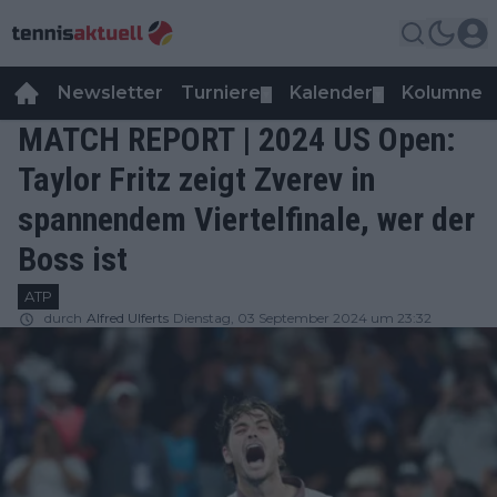
Newsletter
Turniere
Kalender
Kolumnen
▼
▼
MATCH REPORT | 2024 US Open:
Taylor Fritz zeigt Zverev in
spannendem Viertelfinale, wer der
Boss ist
ATP
durch
Alfred Ulferts
Dienstag, 03 September 2024 um 23:32