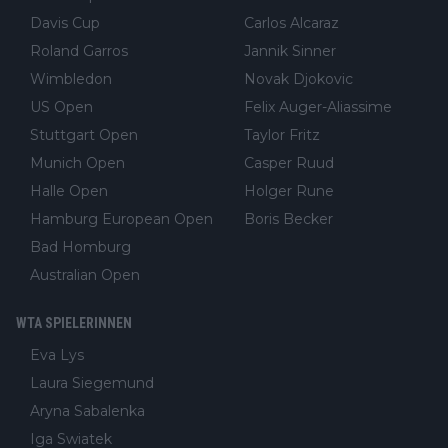
Davis Cup
Carlos Alcaraz
Roland Garros
Jannik Sinner
Wimbledon
Novak Djokovic
US Open
Felix Auger-Aliassime
Stuttgart Open
Taylor Fritz
Munich Open
Casper Ruud
Halle Open
Holger Rune
Hamburg European Open
Boris Becker
Bad Homburg
Australian Open
WTA SPIELERINNEN
Eva Lys
Laura Siegemund
Aryna Sabalenka
Iga Swiatek