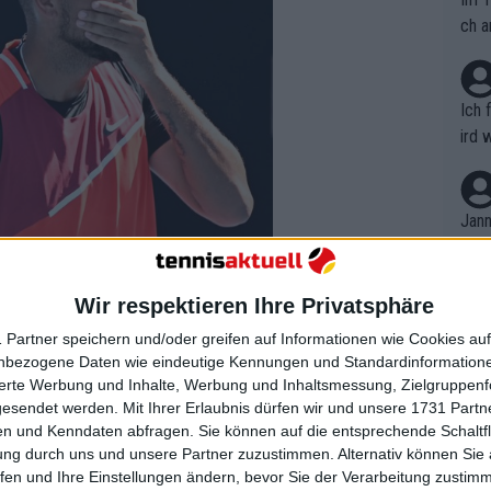
ch a
Ich 
ird 
vers
eine
r in
Jann
em i
merk
eite
Wir respektieren Ihre Privatsphäre
Dopp
t, a
n si
k
 Partner speichern und/oder greifen auf Informationen wie Cookies au
Wört
mmen
nbezogene Daten wie eindeutige Kennungen und Standardinformatione
B. C
replies
nt. 
sierte Werbung und Inhalte, Werbung und Inhaltsmessung, Zielgruppen
ause
gesendet werden.
Mit Ihrer Erlaubnis dürfen wir und unsere 1731 Part
ient
Dopp
on v
n und Kenndaten abfragen. Sie können auf die entsprechende Schaltfl
ewon
mmen
ung durch uns und unsere Partner zuzustimmen. Alternativ können Sie au
Fina
Genr
fen und Ihre Einstellungen ändern, bevor Sie der Verarbeitung zustim
kel 