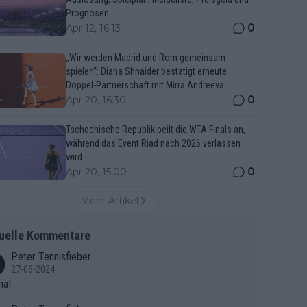
Prognosen
0
Apr 12, 16:13
„Wir werden Madrid und Rom gemeinsam
spielen“: Diana Shnaider bestätigt erneute
Doppel-Partnerschaft mit Mirra Andreeva
0
Apr 20, 16:30
Tschechische Republik peilt die WTA Finals an,
während das Event Riad nach 2026 verlassen
wird
0
Apr 20, 15:00
Mehr Artikel
uelle Kommentare
Peter Tennisfieber
27-06-2024
ma!