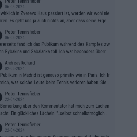
Peter Tennisfieber
06-05-2024
wirklich in Zverevs Haus passiert ist, werden wir wohl nie
hren. Es geht uns ja auch nichts an, aber dass seine Ergeb
e in letzter Zeit gelitten haben, ist ganz klar.
Peter Tennisfieber
06-05-2024
rerseits fand ich das Publikum während des Kampfes zw
en Rybakina und Sabalanka toll. Ich war besonders überras
 wie viele Fans da waren.
AndreasRichard
02-05-2024
Publikum in Madrid ist genauso primitiv wie in Paris. Ich fr
mich, was solche Leute beim Tennis verloren haben. Sie s
en besser zum Fußball gehen, dort sind sie besser aufgeho
Peter Tennisfieber
22-04-2024
 Bemerkung über den Kommentator hat mich zum Lachen
acht. Ein glückliches Lächeln. "..selbst schnellstmöglich na
ause.." 😂🤣🤩
Peter Tennisfieber
22-04-2024
ennissport werden enorme Summen umgesetzt, die jedo