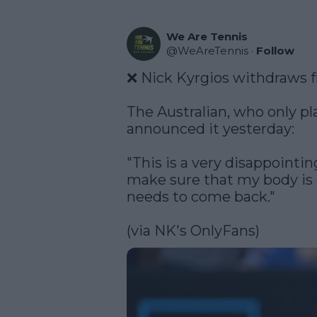
We Are Tennis
@
WeAreTennis
·
Follow
❌ Nick Kyrgios withdraws f
The Australian, who only pl
announced it yesterday:

"This is a very disappointin
make sure that my body is g
needs to come back."

(via NK's OnlyFans)