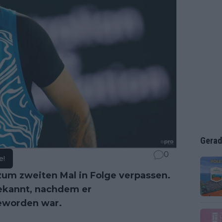
Gerad
0
e!
um zweiten Mal in Folge verpassen.
bekannt, nachdem er
geworden war.