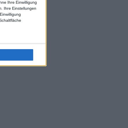
ne Ihre Einwilligung
J-L-Struff wahrscheinlich morge 3 Spiele absolvieren (2.
. Ihre Einstellungen
Einzel 1x Doppel) dank der hervorragenden Unterstützung
Einwilligung
Kommentators für F-A-A
Schaltfläche