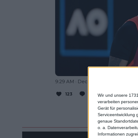
9:29 AM · Dec 9, 2023
123
Reply
Copy lin
Wir und unsere 1731
verarbeiten persone
Read 30 
Gerät für personali
Serviceentwicklung 
genaue Standortdate
o. a. Datenverarbeit
Informationen zugrei