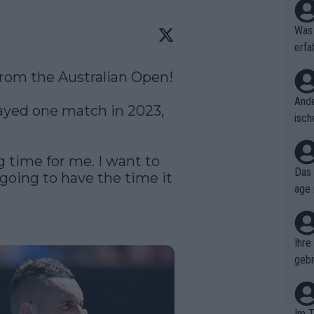
Was 
erfa
niss
rom the Australian Open!

Ande
ayed one match in 2023, 
isch
cht,
g time for me. I want to 
Das 
oing to have the time it 
age 
ollt
ben.
Ihre
gebr
ch H
Im T