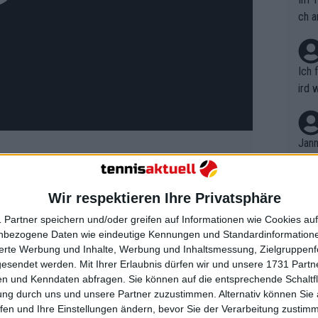
ch a
Ich 
ird 
vers
eine
r in
Jann
em i
merk
eite
Wir respektieren Ihre Privatsphäre
Dopp
ancen geprägt
t, a
n si
 Partner speichern und/oder greifen auf Informationen wie Cookies au
Wört
mmen
nbezogene Daten wie eindeutige Kennungen und Standardinformatione
B. C
hr Linkshänderaufschlag öffnete früh
nt. 
sierte Werbung und Inhalte, Werbung und Inhaltsmessung, Zielgruppen
ause
gesendet werden.
Mit Ihrer Erlaubnis dürfen wir und unsere 1731 Part
ient
e Break bereits in Stearns’ erstem
Dopp
on v
n und Kenndaten abfragen. Sie können auf die entsprechende Schaltfl
ewon
sten Aufschlag und kurzen Ballwechseln
mmen
ung durch uns und unsere Partner zuzustimmen. Alternativ können Sie au
Fina
 das Geschehen in der ersten Satzhälfte,
Genr
fen und Ihre Einstellungen ändern, bevor Sie der Verarbeitung zustim
kel 