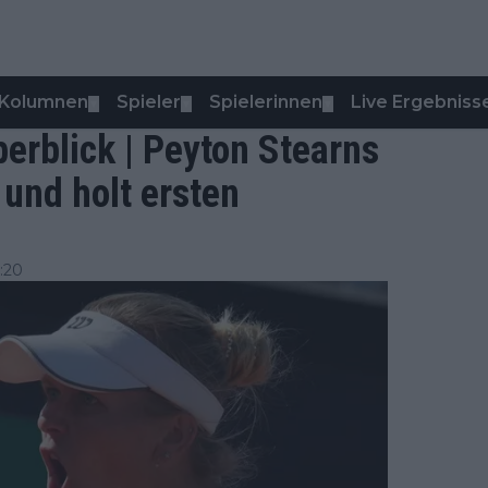
Kolumnen
Spieler
Spielerinnen
Live Ergebniss
▼
▼
▼
erblick | Peyton Stearns
und holt ersten
:20