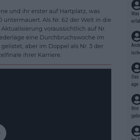
ne und ihr erster auf Hartplatz, was
Was 
 untermauert. Als Nr. 62 der Welt in die
erfa
Aktualisierung voraussichtlich auf Nr.
niss
Niederlage eine Durchbruchswoche im
Ande
9 gelistet, aber im Doppel als Nr. 3 der
isch
lfinale ihrer Karriere.
cht,
Das 
age 
ollt
ben.
Ihre
gebr
ch H
Im T