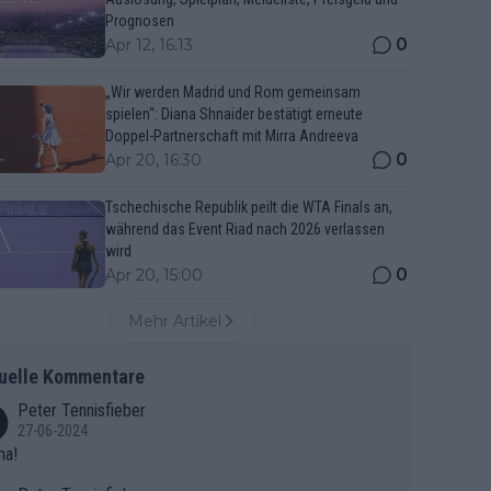
Prognosen
0
Apr 12, 16:13
„Wir werden Madrid und Rom gemeinsam
spielen“: Diana Shnaider bestätigt erneute
Doppel-Partnerschaft mit Mirra Andreeva
0
Apr 20, 16:30
Tschechische Republik peilt die WTA Finals an,
während das Event Riad nach 2026 verlassen
wird
0
Apr 20, 15:00
Mehr Artikel
uelle Kommentare
Peter Tennisfieber
27-06-2024
ma!