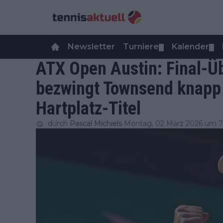
Newsletter
Turniere
Kalender
▼
▼
ATX Open Austin: Final-Üb
bezwingt Townsend knapp 
Hartplatz-Titel
durch
Pascal Michiels
Montag, 02 März 2026 um 7