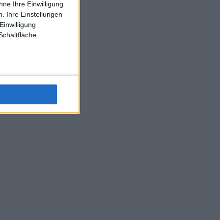
ne Ihre Einwilligung
J-L-Struff wahrscheinlich morge 3 Spiele absolvieren (2.
. Ihre Einstellungen
Einzel 1x Doppel) dank der hervorragenden Unterstützung
Einwilligung
Kommentators für F-A-A
Schaltfläche