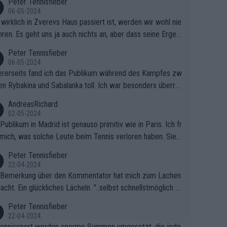
Peter Tennisfieber
06-05-2024
wirklich in Zverevs Haus passiert ist, werden wir wohl nie
hren. Es geht uns ja auch nichts an, aber dass seine Ergeb
e in letzter Zeit gelitten haben, ist ganz klar.
Peter Tennisfieber
06-05-2024
rerseits fand ich das Publikum während des Kampfes zw
en Rybakina und Sabalanka toll. Ich war besonders überras
 wie viele Fans da waren.
AndreasRichard
02-05-2024
Publikum in Madrid ist genauso primitiv wie in Paris. Ich fr
mich, was solche Leute beim Tennis verloren haben. Sie s
en besser zum Fußball gehen, dort sind sie besser aufgeho
Peter Tennisfieber
22-04-2024
 Bemerkung über den Kommentator hat mich zum Lachen
acht. Ein glückliches Lächeln. "..selbst schnellstmöglich na
ause.." 😂🤣🤩
Peter Tennisfieber
22-04-2024
ennissport werden enorme Summen umgesetzt, die jedo