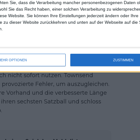
chten Sie, dass die Verarbeitung mancher personenbezogenen Daten oh
lle.
uss 
wohl Sie das Recht haben, einer solchen Verarbeitung zu widersprechen
mal 
diese Website. Sie können Ihre Einstellungen jederzeit ändern oder Ihre 
erzwungene Fehler, und dieser
des 
e zu dieser Website zurückkehren und unten auf der Webseite auf die 
e bei 3:5 und 15:40 zurückgelegen hatte,
n.
ie (12 der nächsten 13), straffte ihre
te beim ersten Aufschlag. Sie schaffte
Entscheidung unter maximalem Druck.
EHR OPTIONEN
ZUSTIMMEN
eit des Duells wider. Stearns erspielte
doch nicht sofort nutzen. Townsend
d provozierte Fehler, um auszugleichen.
ere Vorhand und die verbesserte Länge
e ihren sechsten Satzball und schloss
.