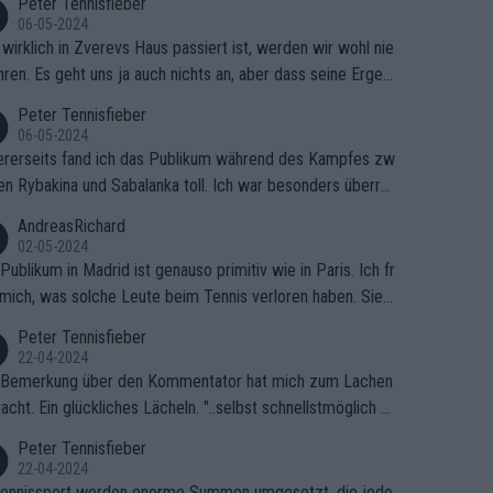
Peter Tennisfieber
06-05-2024
wirklich in Zverevs Haus passiert ist, werden wir wohl nie
hren. Es geht uns ja auch nichts an, aber dass seine Ergeb
e in letzter Zeit gelitten haben, ist ganz klar.
Peter Tennisfieber
06-05-2024
rerseits fand ich das Publikum während des Kampfes zw
en Rybakina und Sabalanka toll. Ich war besonders überras
 wie viele Fans da waren.
AndreasRichard
02-05-2024
Publikum in Madrid ist genauso primitiv wie in Paris. Ich fr
mich, was solche Leute beim Tennis verloren haben. Sie s
en besser zum Fußball gehen, dort sind sie besser aufgeho
Peter Tennisfieber
22-04-2024
 Bemerkung über den Kommentator hat mich zum Lachen
acht. Ein glückliches Lächeln. "..selbst schnellstmöglich na
ause.." 😂🤣🤩
Peter Tennisfieber
22-04-2024
ennissport werden enorme Summen umgesetzt, die jedo