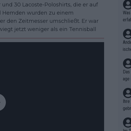
nd 30 Lacoste-Poloshirts, die er auf
und Hemden wurden zu einem
Was 
erfa
der den Zeitmesser umschließt. Er war
niss
iegt jetzt weniger als ein Tennisball
Ande
isch
cht,
Das 
age 
ollt
ben.
Ihre
gebr
ch H
Im T