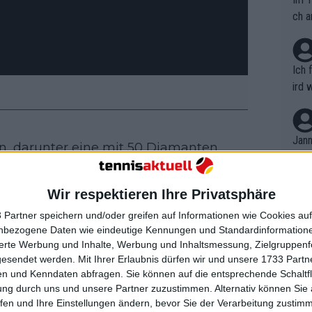
ch a
Ich 
ird 
vers
eine
r in
Jann
en, darunter eine mit 50 Diamanten
em i
lack Pave 42mm, mit der er den Laureus
merk
gegennahm.
eite
Wir respektieren Ihre Privatsphäre
Dopp
t, a
n si
 Partner speichern und/oder greifen auf Informationen wie Cookies au
Wört
mmen
nbezogene Daten wie eindeutige Kennungen und Standardinformatione
B. C
nt. 
sierte Werbung und Inhalte, Werbung und Inhaltsmessung, Zielgruppen
ause
als 2024: Spielplan, alle
gesendet werden.
Mit Ihrer Erlaubnis dürfen wir und unsere 1733 Part
ient
Dopp
on v
osung und TV Guide
n und Kenndaten abfragen. Sie können auf die entsprechende Schaltfl
ewon
mmen
ung durch uns und unsere Partner zuzustimmen. Alternativ können Sie au
Fina
Genr
fen und Ihre Einstellungen ändern, bevor Sie der Verarbeitung zustim
kel 