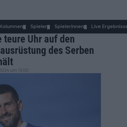
Kolumnen
Spieler
Spielerinnen
Live Ergebniss
▼
▼
▼
e teure Uhr auf den
isausrüstung des Serben
hält
2024 um 13:00