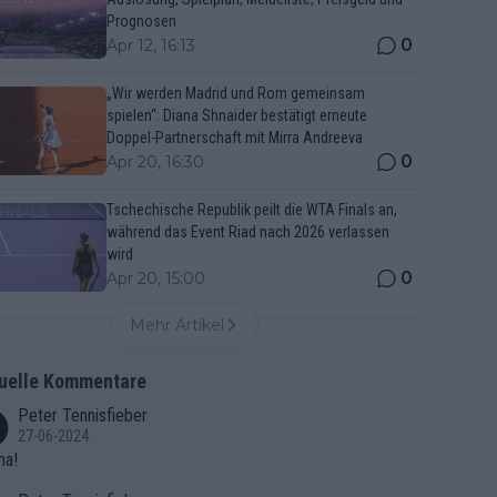
Prognosen
0
Apr 12, 16:13
„Wir werden Madrid und Rom gemeinsam
spielen“: Diana Shnaider bestätigt erneute
Doppel-Partnerschaft mit Mirra Andreeva
0
Apr 20, 16:30
Tschechische Republik peilt die WTA Finals an,
während das Event Riad nach 2026 verlassen
wird
0
Apr 20, 15:00
Mehr Artikel
uelle Kommentare
Peter Tennisfieber
27-06-2024
ma!