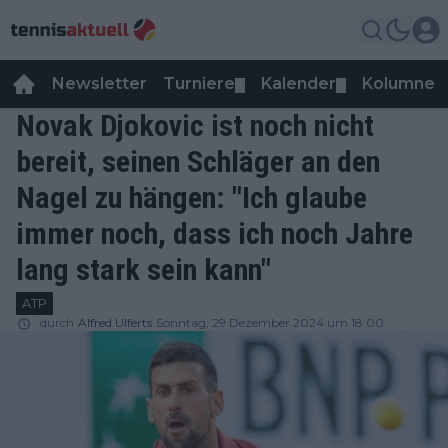
Newsletter
Turniere
Kalender
Kolumnen
▼
▼
Novak Djokovic ist noch nicht
bereit, seinen Schläger an den
Nagel zu hängen: "Ich glaube
immer noch, dass ich noch Jahre
lang stark sein kann"
ATP
durch
Alfred Ulferts
Sonntag, 29 Dezember 2024 um 18:00