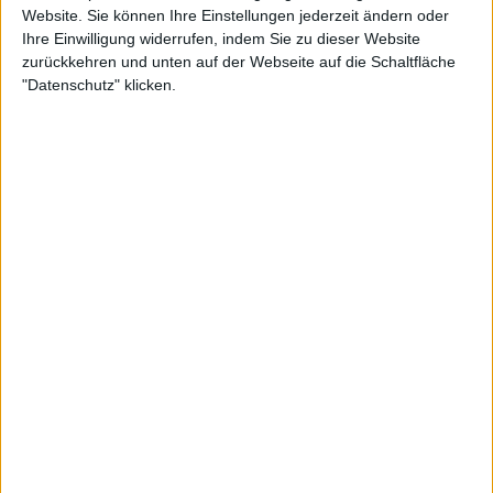
Website. Sie können Ihre Einstellungen jederzeit ändern oder
Ihre Einwilligung widerrufen, indem Sie zu dieser Website
zurückkehren und unten auf der Webseite auf die Schaltfläche
"Datenschutz" klicken.
Djokovic deutet weitere Saisons an
Im Vorfeld der neuen Saison hat Djokovic
Andy
Murray
als neuen Trainer verpflichtet und seinen
ehemaligen Rivalen für die Australian Open in sein
Team geholt. In dieser Woche reiste Djokovic nach
Brisbane zu seinem ersten Turnier des Jahres bei
einem ATP 250-Event. "Ich hoffe auf einen guten
Start in die Saison und auf mehr Konstanz bei allen
Turnieren", erklärte er.
"Ich möchte in diesem Jahr mehr Turniere spielen
als in der letzten Saison, also wird hoffentlich auch
mein Niveau ansteigen", fügte Djokovic hinzu, der im