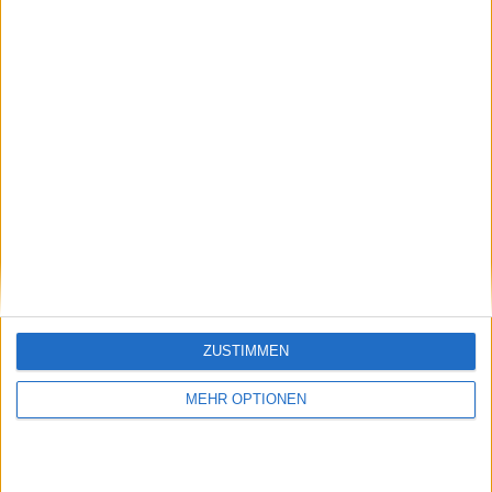
Besucher
0
Vorheriger Artikel
Nächster Artikel
Novak Djokovic
United Cup 2025:
ZUSTIMMEN
stimmt Nick Kyrgios in
Späte Heldentaten
Bezug auf Sinner
von Coco Gauff und
MEHR OPTIONEN
Doping-Urteil zu
Taylor Fritz besiegeln
das wichtige
Auftaktspiel für das
Team USA