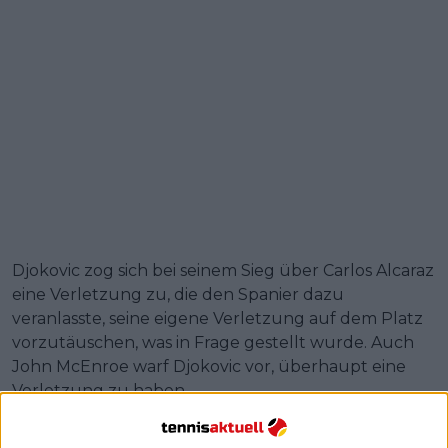
Djokovic zog sich bei seinem Sieg über Carlos Alcaraz
eine Verletzung zu, die den Spanier dazu
veranlasste, seine eigene Verletzung auf dem Platz
vorzutäuschen, was in Frage gestellt wurde. Auch
John McEnroe warf Djokovic vor, überhaupt eine
Verletzung zu haben.
Es scheint allgemein bekannt zu sein, ob Zufall oder