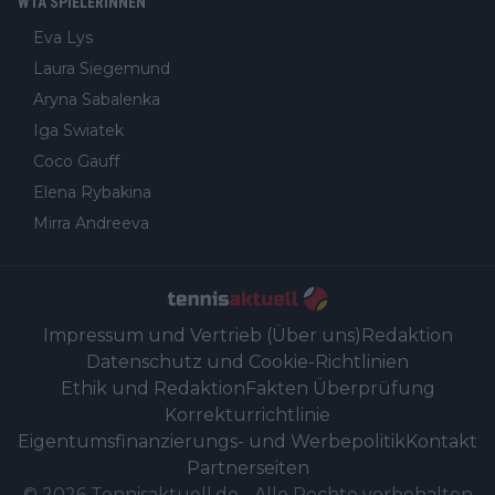
WTA SPIELERINNEN
Eva Lys
Laura Siegemund
Aryna Sabalenka
Iga Swiatek
Coco Gauff
Elena Rybakina
Mirra Andreeva
Impressum und Vertrieb (Über uns)
Redaktion
Datenschutz und Cookie-Richtlinien
Ethik und Redaktion
Fakten Überprüfung
Korrekturrichtlinie
Eigentumsfinanzierungs- und Werbepolitik
Kontakt
Partnerseiten
©
2026
Tennisaktuell.de
-
Alle Rechte vorbehalten