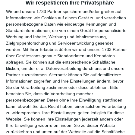
nicht, dass Djokovic einen Weg findet, auch dann zu
Wir respektieren Ihre Privatsphäre
gewinnen, wenn er verletzt ist oder eine
Wir und unsere 1733 Partner speichern und/oder greifen auf
medizinische Auszeit nimmt, was zu
Informationen wie Cookies auf einem Gerät zu und verarbeiten
Verschwörungstheorien führt.
personenbezogene Daten wie eindeutige Kennungen und
Standardinformationen, die von einem Gerät für personalisierte
Werbung und Inhalte, Werbung und Inhaltsmessung,
Zielgruppenforschung und Serviceentwicklung gesendet
werden.
Mit Ihrer Erlaubnis dürfen wir und unsere 1733 Partner
über Gerätescans genaue Standortdaten und Kenndaten
abfragen. Sie können auf die entsprechende Schaltfläche
klicken, um der o. a. Datenverarbeitung durch uns und unsere
Partner zuzustimmen. Alternativ können Sie auf detailliertere
Informationen zugreifen und Ihre Einstellungen ändern, bevor
Sie der Verarbeitung zustimmen oder diese ablehnen.
Bitte
beachten Sie, dass die Verarbeitung mancher
personenbezogenen Daten ohne Ihre Einwilligung stattfinden
kann, obwohl Sie das Recht haben, einer solchen Verarbeitung
zu widersprechen. Ihre Einstellungen gelten lediglich für diese
Website. Sie können Ihre Einstellungen jederzeit ändern oder
Ihre Einwilligung widerrufen, indem Sie zu dieser Website
zurückkehren und unten auf der Webseite auf die Schaltfläche