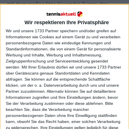
– mit dem großen Star Alexander Zverev, der
Nummer 3 der Tennis-Welt. Das Line-up für Red
Bull BassLine 2024 rundeten
Alexei Popyrin
, Flavio
Wir respektieren Ihre Privatsphäre
Cobolli,
Matteo Berrettini
,
Kei Nishikori
und der
Wir und unsere 1733 Partner speichern und/oder greifen auf
österreichische Tennis-Youngster Joel Schwärzler
Informationen wie Cookies auf einem Gerät zu und verarbeiten
ab.
personenbezogene Daten wie eindeutige Kennungen und
Standardinformationen, die von einem Gerät für personalisierte
Weiterlesen
Werbung und Inhalte, Werbung und Inhaltsmessung,
Zielgruppenforschung und Serviceentwicklung gesendet
Alexander Zverev schlägt erneut
werden.
Mit Ihrer Erlaubnis dürfen wir und unsere 1733 Partner
beim United Cup auf
über Gerätescans genaue Standortdaten und Kenndaten
abfragen. Sie können auf die entsprechende Schaltfläche
klicken, um der o. a. Datenverarbeitung durch uns und unsere
Partner zuzustimmen. Alternativ können Sie auf detailliertere
Informationen zugreifen und Ihre Einstellungen ändern, bevor
Sie der Verarbeitung zustimmen oder diese ablehnen.
Bitte
beachten Sie, dass die Verarbeitung mancher
personenbezogenen Daten ohne Ihre Einwilligung stattfinden
kann, obwohl Sie das Recht haben, einer solchen Verarbeitung
zu widersprechen. Ihre Einstellungen gelten lediglich für diese