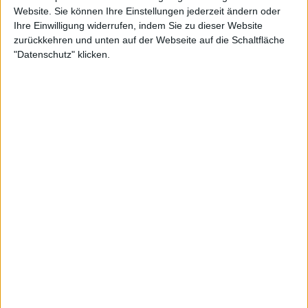
Website. Sie können Ihre Einstellungen jederzeit ändern oder
Ihre Einwilligung widerrufen, indem Sie zu dieser Website
zurückkehren und unten auf der Webseite auf die Schaltfläche
"Datenschutz" klicken.
Red Bull BassLine rockte die
Wiener Stadthalle
Die tausenden Tennis-Fans gingen voll mit und
verwandelten die Halle D in der Wiener Stadthalle
bei Red Bull BassLine in einen Hexenkessel. Die
insgesamt sechs eingeladenen Spieler – darunter