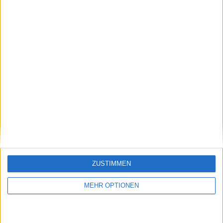
Klatscht
0
Besucher
0
ZUSTIMMEN
Vorheriger Artikel
Nächster Artikel
Ningbo Open 2024:
Auslosung Swiss
MEHR OPTIONEN
Mirra Andreeva steht
Indoors Basel 2024
im ersten WTA 500-
mit Rublev, Ruud,
Finale gegen Daria
Tsitsipas und Shelton