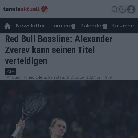
Newsletter
Turniere
Kalender
Kolumnen
▼
▼
Red Bull Bassline: Alexander
Zverev kann seinen Titel
verteidigen
ATP
durch
Alfred Ulferts
Samstag, 19 Oktober 2024 um 19:19