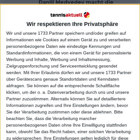
Daniil Medvedev macht die
kühne Vorhersage, dass Jannik
Sinner und Carlos Alcaraz in 10
Wir respektieren Ihre Privatsphäre
Jahren die gleiche Anzahl von
Grand Slam-Titeln haben werden
Wir und unsere 1733 Partner speichern und/oder greifen auf
Informationen wie Cookies auf einem Gerät zu und verarbeiten
personenbezogene Daten wie eindeutige Kennungen und
Standardinformationen, die von einem Gerät für personalisierte
Werbung und Inhalte, Werbung und Inhaltsmessung,
Zielgruppenforschung und Serviceentwicklung gesendet
werden.
Mit Ihrer Erlaubnis dürfen wir und unsere 1733 Partner
über Gerätescans genaue Standortdaten und Kenndaten
abfragen. Sie können auf die entsprechende Schaltfläche
klicken, um der o. a. Datenverarbeitung durch uns und unsere
Partner zuzustimmen. Alternativ können Sie auf detailliertere
Informationen zugreifen und Ihre Einstellungen ändern, bevor
Sie der Verarbeitung zustimmen oder diese ablehnen.
Bitte
beachten Sie, dass die Verarbeitung mancher
personenbezogenen Daten ohne Ihre Einwilligung stattfinden
kann, obwohl Sie das Recht haben, einer solchen Verarbeitung
zu widersprechen. Ihre Einstellungen gelten lediglich für diese