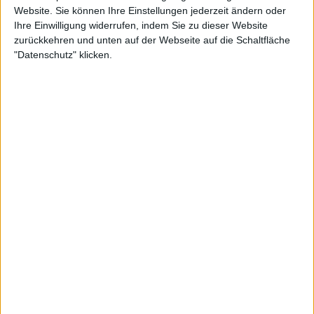
Website. Sie können Ihre Einstellungen jederzeit ändern oder
Ihre Einwilligung widerrufen, indem Sie zu dieser Website
zurückkehren und unten auf der Webseite auf die Schaltfläche
"Datenschutz" klicken.
"Ich denke, im Moment kann sich alles ändern, denn
es können neue junge Leute auftauchen", sagte er.
"Es kann sein, dass jemand, der jetzt 22 Jahre alt ist,
wie Luca Nardi, ich glaube, er ist 21 Jahre alt, in
diesem Jahr nach diesem Sieg plötzlich verrückte
Dinge tun wird."
"Man kann nie wissen. Aber Carlos und Jannik haben
sich bereits etabliert und sagen: Wir sind hier, wir
werden versuchen, so viele Turniere wie möglich zu
gewinnen. Dann ist es immer eine Frage, ob sie 9, 10,
12 Slams gewinnen, was erstaunlich ist, oder ob sie es
auf 25 bringen, um Novak zu schlagen, was eine
etwas speziellere Zahl ist."
Weiterlesen