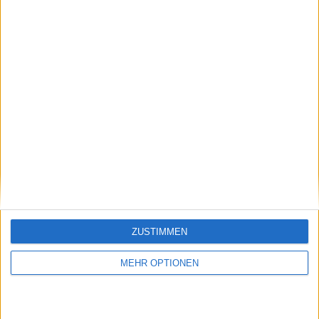
Klatscht
0
Besucher
0
Vorheriger Artikel
Nächster Artikel
ZUSTIMMEN
Paula BADOSA
Coco Gauff ist für die
vereitelt die
Olympischen Spiele
MEHR OPTIONEN
Rückkehr von Simona
bestätigt, wer ist im
HALEP in einem
Rennen um die
spannenden Miami
restlichen Plätze im
Open-Duell
Team USA ?