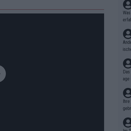
Was 
erfa
niss
Ande
isch
cht,
Das 
age 
ollt
ben.
Ihre
gebr
ch H
Im T