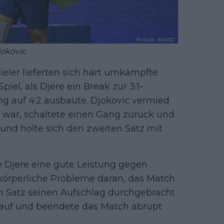
okovic
ieler lieferten sich hart umkämpfte
iel, als Djere ein Break zur 3:1-
ng auf 4:2 ausbaute. Djokovic vermied
t war, schaltete einen Gang zurück und
 und holte sich den zweiten Satz mit
e Djere eine gute Leistung gegen
körperliche Probleme daran, das Match
n Satz seinen Aufschlag durchgebracht
auf und beendete das Match abrupt