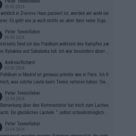
Peter Tennisfieber
06-05-2024
wirklich in Zverevs Haus passiert ist, werden wir wohl nie
hren. Es geht uns ja auch nichts an, aber dass seine Ergeb
e in letzter Zeit gelitten haben, ist ganz klar.
Peter Tennisfieber
06-05-2024
rerseits fand ich das Publikum während des Kampfes zw
en Rybakina und Sabalanka toll. Ich war besonders überras
 wie viele Fans da waren.
AndreasRichard
02-05-2024
Publikum in Madrid ist genauso primitiv wie in Paris. Ich fr
mich, was solche Leute beim Tennis verloren haben. Sie s
en besser zum Fußball gehen, dort sind sie besser aufgeho
Peter Tennisfieber
22-04-2024
 Bemerkung über den Kommentator hat mich zum Lachen
acht. Ein glückliches Lächeln. "..selbst schnellstmöglich na
ause.." 😂🤣🤩
Peter Tennisfieber
22-04-2024
ennissport werden enorme Summen umgesetzt, die jedo