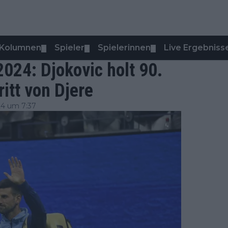
Kolumnen
Spieler
Spielerinnen
Live Ergebniss
▼
▼
▼
024: Djokovic holt 90.
itt von Djere
24 um 7:37