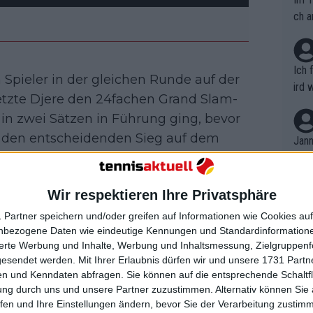
ch a
Ich 
 Spieler in der gleichen Runde auf der
ird 
tzte Djere den 24fachen Grand Slam-
vers
in zwei Sätzen in Führung ging, bevor
eine
h den entscheidenden Sieg auf dem
r in
Jann
em i
merk
r Halle des Arthur-Ashe-Stadions
eite
Wir respektieren Ihre Privatsphäre
Dopp
t, a
 zahlreiche Breakchancen, vor allem im
n si
 Partner speichern und/oder greifen auf Informationen wie Cookies au
Wört
le, während Djere (Nr. 118 der Welt)
mmen
nbezogene Daten wie eindeutige Kennungen und Standardinformatione
B. C
nt. 
ls es jedoch darauf ankam, konnte
sierte Werbung und Inhalte, Werbung und Inhaltsmessung, Zielgruppen
ause
gesendet werden.
Mit Ihrer Erlaubnis dürfen wir und unsere 1731 Part
ient
Dopp
ner 5:4-Führung durchbrechen und den
on v
n und Kenndaten abfragen. Sie können auf die entsprechende Schaltfl
ewon
 Und das, obwohl Djokovic mit seinem
mmen
ung durch uns und unsere Partner zuzustimmen. Alternativ können Sie au
Fina
r brachte nur 44 % der Bälle ins Feld,
Genr
fen und Ihre Einstellungen ändern, bevor Sie der Verarbeitung zustim
kel 