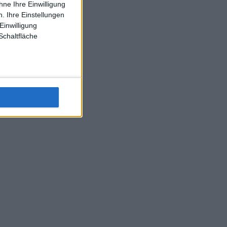
ne Ihre Einwilligung
J-L-Struff wahrscheinlich morge 3 Spiele absolvieren (2.
. Ihre Einstellungen
Einzel 1x Doppel) dank der hervorragenden Unterstützung
Einwilligung
Kommentators für F-A-A
Schaltfläche