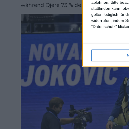
ablehnen.
Bitte bea
während Djere 73 % der Bälle ins Feld bra
stattfinden kann, ob
gelten lediglich für 
widerrufen, indem Si
"Datenschutz" klicke
M