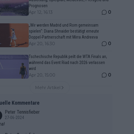
Prognosen
0
Apr 12, 16:13
„Wir werden Madrid und Rom gemeinsam
spielen“: Diana Shnaider bestätigt erneute
Doppel-Partnerschaft mit Mirra Andreeva
0
Apr 20, 16:30
Tschechische Republik peilt die WTA Finals an,
während das Event Riad nach 2026 verlassen
wird
0
Apr 20, 15:00
Mehr Artikel
uelle Kommentare
Peter Tennisfieber
27-06-2024
ma!