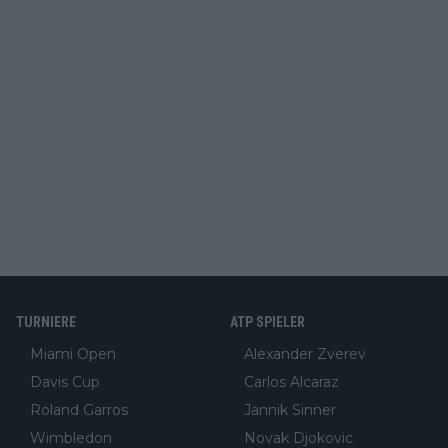
TURNIERE
ATP SPIELER
Miami Open
Alexander Zverev
Davis Cup
Carlos Alcaraz
Roland Garros
Jannik Sinner
Wimbledon
Novak Djokovic