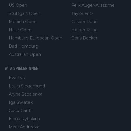
US Open
Felix Auger-Aliassime
Stuttgart Open
Taylor Fritz
Munich Open
Casper Ruud
Halle Open
Holger Rune
Hamburg European Open
Boris Becker
Bad Homburg
Australian Open
WTA SPIELERINNEN
Eva Lys
Laura Siegemund
Aryna Sabalenka
Iga Swiatek
Coco Gauff
Elena Rybakina
Mirra Andreeva