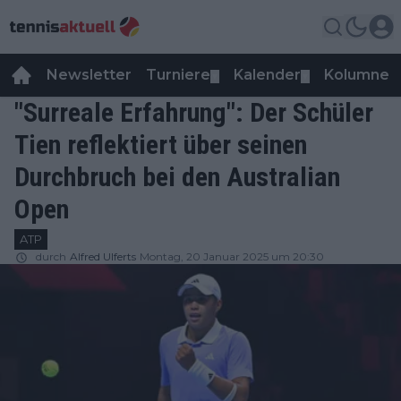
Newsletter
Turniere
Kalender
Kolumnen
▼
▼
"Surreale Erfahrung": Der Schüler
Tien reflektiert über seinen
Durchbruch bei den Australian
Open
ATP
durch
Alfred Ulferts
Montag, 20 Januar 2025 um 20:30