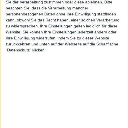
Sie der Verarbeitung zustimmen oder diese ablehnen.
Bitte
beachten Sie, dass die Verarbeitung mancher
Mehrere heimische Talente
personenbezogenen Daten ohne Ihre Einwilligung stattfinden
kann, obwohl Sie das Recht haben, einer solchen Verarbeitung
zu widersprechen. Ihre Einstellungen gelten lediglich für diese
kämpfen um den Titel
Website. Sie können Ihre Einstellungen jederzeit ändern oder
Ihre Einwilligung widerrufen, indem Sie zu dieser Website
zurückkehren und unten auf der Webseite auf die Schaltfläche
Die Veranstaltung wird mehrere Amerikaner in ihrer
"Datenschutz" klicken.
Heimat begrüßen, allen voran die Nummer 4 der
Welt
Taylor Fritz
. Der US Open-Zweite von 2024
wird von seinen Landsleuten
Frances Tiafoe
, Ben
Shelton und dem Titelverteidiger von Dallas,
Tommy Paul, begleitet. Auch die Rückkehrer Reilly
Opelka und Jenson Brooksby werden beim Turnier
dabei sein.
Der ehemalige Weltranglistenzweite
Casper Ruud
wird bei der Veranstaltung antreten, auch wenn der
Norweger möglicherweise gegen den tschechischen
Star Tomas Machac, den Italiener Mateo Arnaldi und