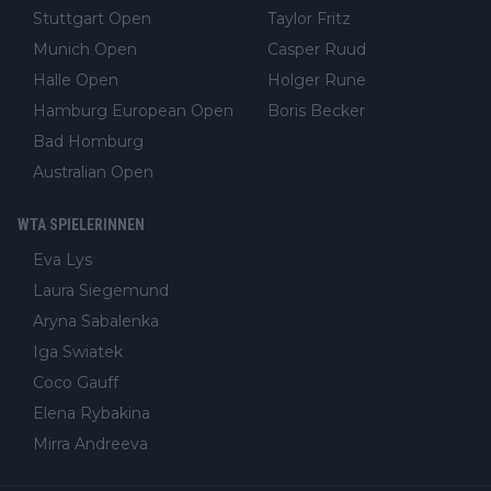
Stuttgart Open
Taylor Fritz
Munich Open
Casper Ruud
Halle Open
Holger Rune
Hamburg European Open
Boris Becker
Bad Homburg
Australian Open
WTA SPIELERINNEN
Eva Lys
Laura Siegemund
Aryna Sabalenka
Iga Swiatek
Coco Gauff
Elena Rybakina
Mirra Andreeva