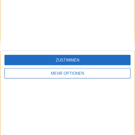
Alexander Zverev und Angelique Kerber aus deutscher
Sicht der "neuen" Generation sowie Henri Leconte,
Mansur Bahrami, Carlos Alcaraz, Novak Djokovic und Pete
Sampras.
Beiträge des Autors ansehen
ZUSTIMMEN
Klatscht
0
Besucher
0
MEHR OPTIONEN