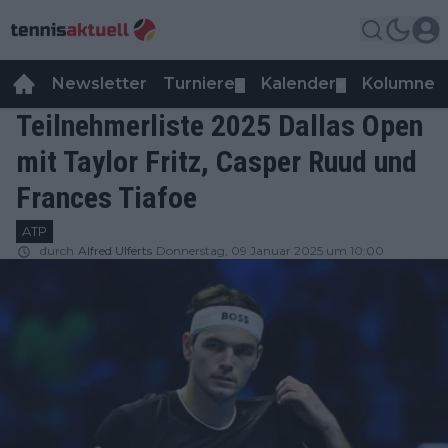
Newsletter
Turniere
Kalender
Kolumnen
▼
▼
Teilnehmerliste 2025 Dallas Open
mit Taylor Fritz, Casper Ruud und
Frances Tiafoe
ATP
durch
Alfred Ulferts
Donnerstag, 09 Januar 2025 um 10:00