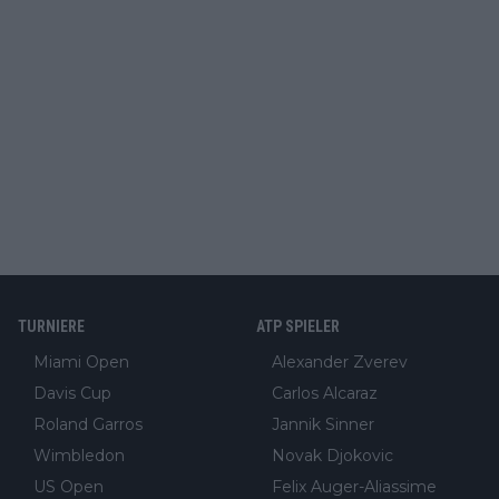
TURNIERE
ATP SPIELER
Miami Open
Alexander Zverev
Davis Cup
Carlos Alcaraz
Roland Garros
Jannik Sinner
Wimbledon
Novak Djokovic
US Open
Felix Auger-Aliassime