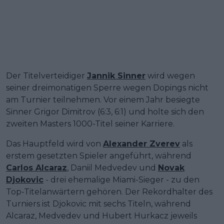
Der Titelverteidiger
Jannik Sinner
wird wegen
seiner dreimonatigen Sperre wegen Dopings nicht
am Turnier teilnehmen. Vor einem Jahr besiegte
Sinner Grigor Dimitrov (6:3, 6:1) und holte sich den
zweiten Masters 1000-Titel seiner Karriere.
Das Hauptfeld wird von
Alexander Zverev
als
erstem gesetzten Spieler angeführt, während
Carlos Alcaraz
, Daniil Medvedev und
Novak
Djokovic
- drei ehemalige Miami-Sieger - zu den
Top-Titelanwärtern gehören. Der Rekordhalter des
Turniers ist Djokovic mit sechs Titeln, während
Alcaraz, Medvedev und Hubert Hurkacz jeweils