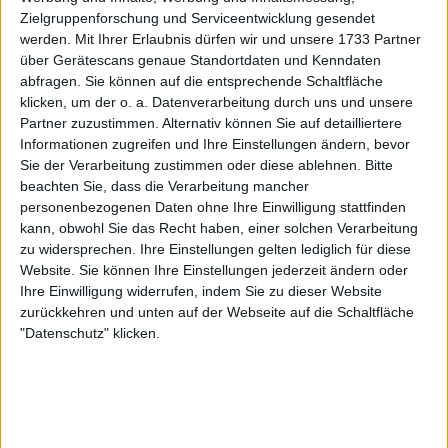
Zielgruppenforschung und Serviceentwicklung gesendet
ATP Race to Turin: Jannik Sinner
werden.
Mit Ihrer Erlaubnis dürfen wir und unsere 1733 Partner
bleibt trotz Sperre an der Spitze,
über Gerätescans genaue Standortdaten und Kenndaten
Zverev und Alcaraz auf dem
abfragen. Sie können auf die entsprechende Schaltfläche
Podium
klicken, um der o. a. Datenverarbeitung durch uns und unsere
Partner zuzustimmen. Alternativ können Sie auf detailliertere
Informationen zugreifen und Ihre Einstellungen ändern, bevor
An der Einzelauslosung nehmen 96 Spieler teil,
Sie der Verarbeitung zustimmen oder diese ablehnen.
Bitte
wobei die 32 gesetzten Spieler ein Freilos in der
beachten Sie, dass die Verarbeitung mancher
ersten Runde erhalten. Der letzte gesetzte Platz
personenbezogenen Daten ohne Ihre Einwilligung stattfinden
(Nr. 32) gehört Denis Shapovalov, obwohl die
kann, obwohl Sie das Recht haben, einer solchen Verarbeitung
zu widersprechen. Ihre Einstellungen gelten lediglich für diese
endgültige Setzliste erst einige Wochen vor dem
Website. Sie können Ihre Einstellungen jederzeit ändern oder
Turnier bestätigt werden wird.
Ihre Einwilligung widerrufen, indem Sie zu dieser Website
zurückkehren und unten auf der Webseite auf die Schaltfläche
Überraschend dabei ist
Nick Kyrgios
, der sein
"Datenschutz" klicken.
geschütztes Ranking (Nr. 21) nutzen wird, um sich
einen Platz im Hauptfeld zu sichern. Insgesamt 77
Spielerinnen und Spieler haben sich ihren Platz
bereits gesichert, während die restlichen Plätze auf
Wildcards und Qualifikanten verteilt werden.