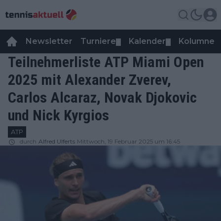
Newsletter
Turniere
Kalender
Kolumnen
▼
▼
Teilnehmerliste ATP Miami Open
2025 mit Alexander Zverev,
Carlos Alcaraz, Novak Djokovic
und Nick Kyrgios
ATP
durch
Alfred Ulferts
Mittwoch, 19 Februar 2025 um 16:45