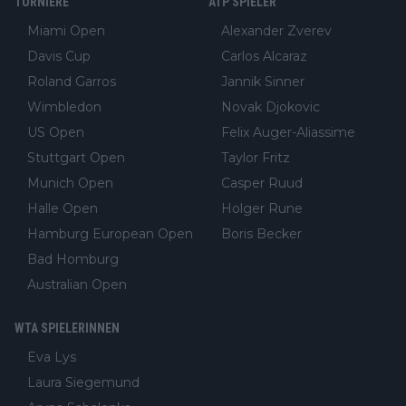
TURNIERE
ATP SPIELER
Miami Open
Alexander Zverev
Davis Cup
Carlos Alcaraz
Roland Garros
Jannik Sinner
Wimbledon
Novak Djokovic
US Open
Felix Auger-Aliassime
Stuttgart Open
Taylor Fritz
Munich Open
Casper Ruud
Halle Open
Holger Rune
Hamburg European Open
Boris Becker
Bad Homburg
Australian Open
WTA SPIELERINNEN
Eva Lys
Laura Siegemund