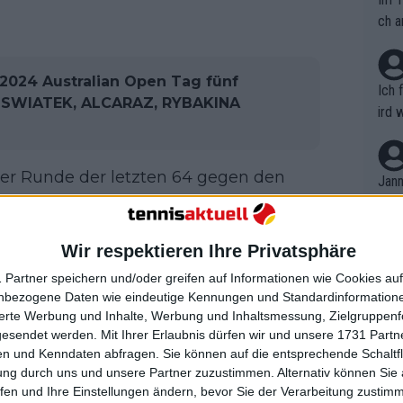
ch a
024 Australian Open Tag fünf
Ich 
, SWIATEK, ALCARAZ, RYBAKINA
ird 
vers
eine
der Runde der letzten 64 gegen den
r in
Jann
em i
4, 6:4, 6:4.
merk
 es für die US-Tennisfans noch einige
eite
Wir respektieren Ihre Privatsphäre
Dopp
t, a
erinnen nehmen noch an der
n si
 Partner speichern und/oder greifen auf Informationen wie Cookies au
Wört
mmen
nbezogene Daten wie eindeutige Kennungen und Standardinformatione
B. C
nt. 
sierte Werbung und Inhalte, Werbung und Inhaltsmessung, Zielgruppen
ause
ann das Erstrundenspiel gegen den
gesendet werden.
Mit Ihrer Erlaubnis dürfen wir und unsere 1731 Part
ient
Dopp
on v
n und Kenndaten abfragen. Sie können auf die entsprechende Schaltfl
1, 3:6, 7:6. In der zweiten Runde wird er
ewon
mmen
ung durch uns und unsere Partner zuzustimmen. Alternativ können Sie au
Fina
 Mannarino
treffen.
Genr
fen und Ihre Einstellungen ändern, bevor Sie der Verarbeitung zustim
kel 