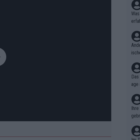
Was 
erfa
niss
Ande
isch
cht,
Das 
age 
ollt
ben.
Ihre
gebr
ch H
Im T