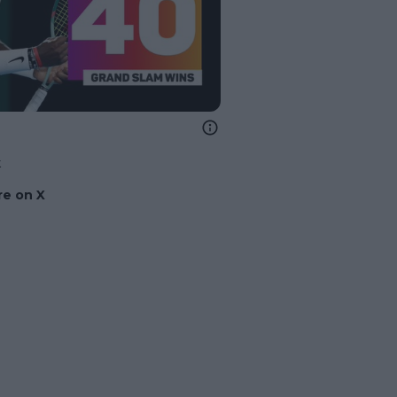
k
e on X