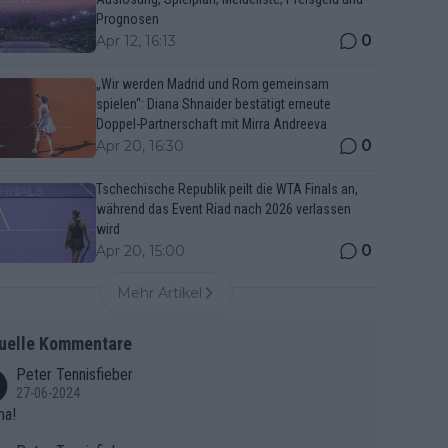
Prognosen
0
Apr 12, 16:13
„Wir werden Madrid und Rom gemeinsam
spielen“: Diana Shnaider bestätigt erneute
Doppel-Partnerschaft mit Mirra Andreeva
0
Apr 20, 16:30
Tschechische Republik peilt die WTA Finals an,
während das Event Riad nach 2026 verlassen
wird
0
Apr 20, 15:00
Mehr Artikel
uelle Kommentare
Peter Tennisfieber
27-06-2024
ma!