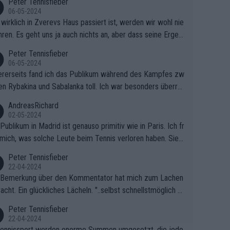
Peter Tennisfieber
06-05-2024
wirklich in Zverevs Haus passiert ist, werden wir wohl nie
hren. Es geht uns ja auch nichts an, aber dass seine Ergeb
e in letzter Zeit gelitten haben, ist ganz klar.
Peter Tennisfieber
06-05-2024
rerseits fand ich das Publikum während des Kampfes zw
en Rybakina und Sabalanka toll. Ich war besonders überras
 wie viele Fans da waren.
AndreasRichard
02-05-2024
Publikum in Madrid ist genauso primitiv wie in Paris. Ich fr
mich, was solche Leute beim Tennis verloren haben. Sie s
en besser zum Fußball gehen, dort sind sie besser aufgeho
Peter Tennisfieber
22-04-2024
 Bemerkung über den Kommentator hat mich zum Lachen
acht. Ein glückliches Lächeln. "..selbst schnellstmöglich na
ause.." 😂🤣🤩
Peter Tennisfieber
22-04-2024
ennissport werden enorme Summen umgesetzt, die jedo