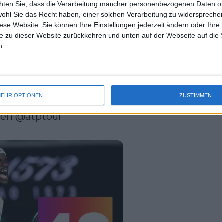
chten Sie, dass die Verarbeitung mancher personenbezogenen Daten oh
uss 
wohl Sie das Recht haben, einer solchen Verarbeitung zu widersprechen
mal 
diese Website. Sie können Ihre Einstellungen jederzeit ändern oder Ihre 
des 
e zu dieser Website zurückkehren und unten auf der Webseite auf die 
n.
 40 Grand Slam wins, 10 
ustralian Open; the third 
has 10+ wins after the 
ogress. 

EHR OPTIONEN
ZUSTIMMEN
pen
@atptour