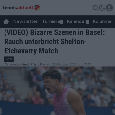
Newsletter
Turniere
Kalender
Kolumnen
▼
▼
(VIDEO) Bizarre Szenen in Basel:
Rauch unterbricht Shelton-
Etcheverry Match
ATP
durch
Alfred Ulferts
Freitag, 25 Oktober 2024 um 17:30