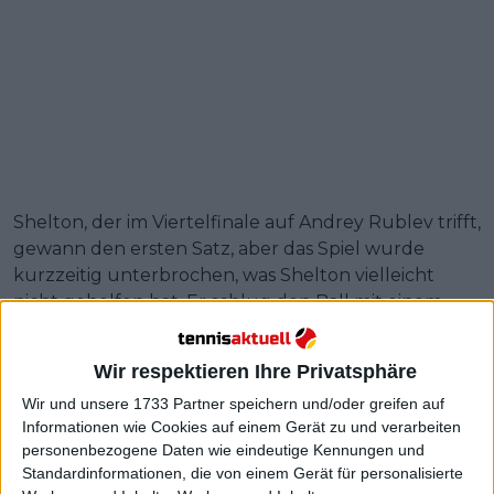
Shelton, der im Viertelfinale auf Andrey Rublev trifft,
gewann den ersten Satz, aber das Spiel wurde
kurzzeitig unterbrochen, was Shelton vielleicht
nicht geholfen hat. Er schlug den Ball mit einem
Handtuch weg und brachte ihn in Wirklichkeit aus
dem Rhytmus.
Wir respektieren Ihre Privatsphäre
Weiterlesen
Wir und unsere 1733 Partner speichern und/oder greifen auf
Informationen wie Cookies auf einem Gerät zu und verarbeiten
personenbezogene Daten wie eindeutige Kennungen und
Preisgeld Swiss Indoors Basel
Standardinformationen, die von einem Gerät für personalisierte
2024 mit 2.385.100 Euro im