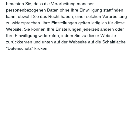
beachten Sie, dass die Verarbeitung mancher
personenbezogenen Daten ohne Ihre Einwilligung stattfinden
kann, obwohl Sie das Recht haben, einer solchen Verarbeitung
zu widersprechen. Ihre Einstellungen gelten lediglich für diese
Website. Sie können Ihre Einstellungen jederzeit ändern oder
Nach dem Spiel sagte Alcaraz, dass das Turnier zwar
Ihre Einwilligung widerrufen, indem Sie zu dieser Website
schwierig gewesen sei, er aber froh sei, dass er sich
zurückkehren und unten auf der Webseite auf die Schaltfläche
"Datenschutz" klicken.
trotzdem durchgesetzt habe.
"Es war ein wirklich hartes Turnier, alle Spiele gingen
über drei Sätze. Aber ich bin wirklich froh, diese Art
von Matches zu gewinnen und mental stark zu
bleiben, diese Matches sind wirklich gut für mich.
Dank dieser Matches bin ich sehr gewachsen", sagte
er.
Alcaraz hält sich auf
Platz 1