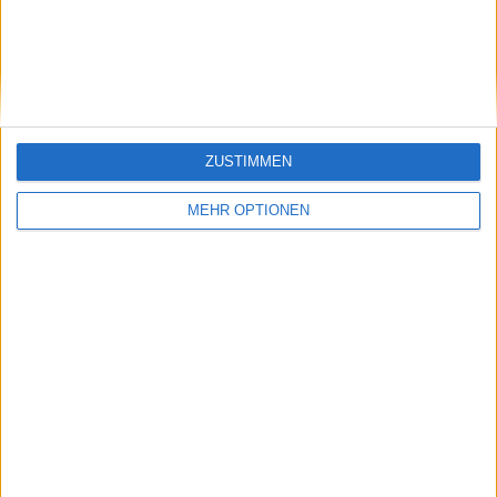
Klatscht
0
Besucher
0
ZUSTIMMEN
MEHR OPTIONEN
Vorheriger Artikel
Nächster Artikel
Eindrucksvoller
Djokovic bezeichnet
Durchbruch von Coco
das Duell mit Alcaraz