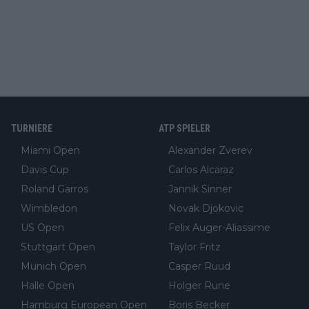
TURNIERE
ATP SPIELER
Miami Open
Alexander Zverev
Davis Cup
Carlos Alcaraz
Roland Garros
Jannik Sinner
Wimbledon
Novak Djokovic
US Open
Felix Auger-Aliassime
Stuttgart Open
Taylor Fritz
Munich Open
Casper Ruud
Halle Open
Holger Rune
Hamburg European Open
Boris Becker