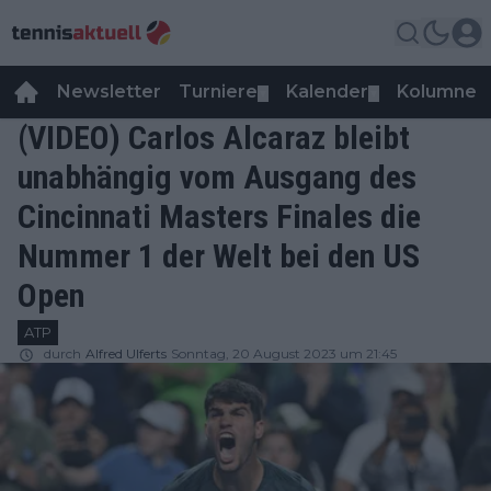
Newsletter
Turniere
Kalender
Kolumnen
▼
▼
(VIDEO) Carlos Alcaraz bleibt
unabhängig vom Ausgang des
Cincinnati Masters Finales die
Nummer 1 der Welt bei den US
Open
ATP
durch
Alfred Ulferts
Sonntag, 20 August 2023 um 21:45