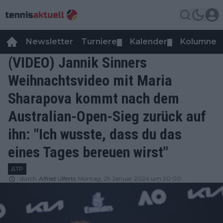
Newsletter
Turniere
Kalender
Kolumnen
▼
▼
(VIDEO) Jannik Sinners
Weihnachtsvideo mit Maria
Sharapova kommt nach dem
Australian-Open-Sieg zurück auf
ihn: "Ich wusste, dass du das
eines Tages bereuen wirst"
ATP
durch
Alfred Ulferts
Montag, 29 Januar 2024 um 20:00