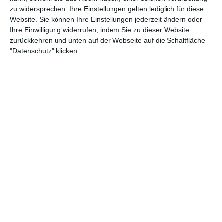
zu widersprechen. Ihre Einstellungen gelten lediglich für diese
Website. Sie können Ihre Einstellungen jederzeit ändern oder
Ihre Einwilligung widerrufen, indem Sie zu dieser Website
zurückkehren und unten auf der Webseite auf die Schaltfläche
"Datenschutz" klicken.
"Ich wusste, dass du das eines Tages bereuen
würdest", schrieb Scharapova zu dem
Video
.
"Congrats champ! Geduld, Gelassenheit und Klasse."
Sie haben sich beide schon früher gegenseitig
gelobt, wobei Scharapova im vergangenen Jahr im
Rennae Stubbs
Podcast über ihn sprach. "Ich
drücke ihm immer die Daumen. Ich mag einfach