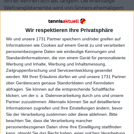
Sinner kennen sich seit langem. Die ehemalige
Weltranglistenerste wird von Sinners ehemaligem
Trainer Riccardo Piatti betreut, der Sinner bis 2022
trainierte, bevor er zu Darren Cahill und Simone
Vagnozzi wechselte, mit denen er in letzter Zeit
Wir respektieren Ihre Privatsphäre
große Erfolge feierte.
Wir und unsere 1731 Partner speichern und/oder greifen auf
Informationen wie Cookies auf einem Gerät zu und verarbeiten
Weiterlesen
personenbezogene Daten wie eindeutige Kennungen und
Standardinformationen, die von einem Gerät für personalisierte
Jannik Sinner zieht sich nach
Werbung und Inhalte, Werbung und Inhaltsmessung,
Australian Open-Sieg von Open
Zielgruppenforschung und Serviceentwicklung gesendet
werden.
Mit Ihrer Erlaubnis dürfen wir und unsere 1731 Partner
13 Provence Marseille zurück,
über Gerätescans genaue Standortdaten und Kenndaten
Organisatoren in Gesprächen mit
abfragen. Sie können auf die entsprechende Schaltfläche
Alexander Zverev
klicken, um der o. a. Datenverarbeitung durch uns und unsere
Partner zuzustimmen. Alternativ können Sie auf detailliertere
Informationen zugreifen und Ihre Einstellungen ändern, bevor
Sie der Verarbeitung zustimmen oder diese ablehnen.
Bitte
beachten Sie, dass die Verarbeitung mancher
personenbezogenen Daten ohne Ihre Einwilligung stattfinden
kann, obwohl Sie das Recht haben, einer solchen Verarbeitung