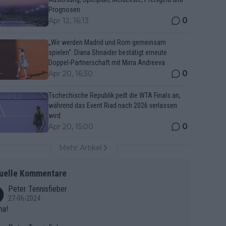
Prognosen
0
Apr 12, 16:13
„Wir werden Madrid und Rom gemeinsam
spielen“: Diana Shnaider bestätigt erneute
Doppel-Partnerschaft mit Mirra Andreeva
0
Apr 20, 16:30
Tschechische Republik peilt die WTA Finals an,
während das Event Riad nach 2026 verlassen
wird
0
Apr 20, 15:00
Mehr Artikel
uelle Kommentare
Peter Tennisfieber
27-06-2024
ma!