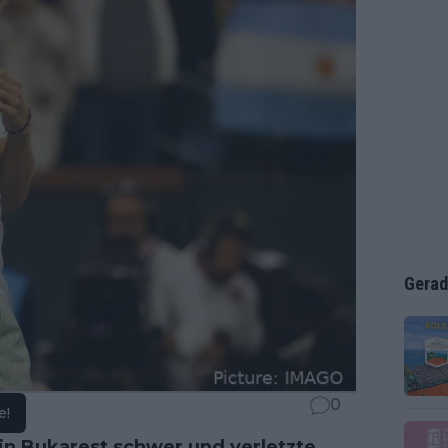
Gerad
0
e!
 in Bukarest schwer und verletzte