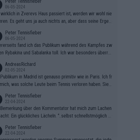
Peter Tennisfieber
06-05-2024
wirklich in Zverevs Haus passiert ist, werden wir wohl nie
hren. Es geht uns ja auch nichts an, aber dass seine Ergeb
e in letzter Zeit gelitten haben, ist ganz klar.
Peter Tennisfieber
06-05-2024
rerseits fand ich das Publikum während des Kampfes zw
en Rybakina und Sabalanka toll. Ich war besonders überras
 wie viele Fans da waren.
AndreasRichard
02-05-2024
Publikum in Madrid ist genauso primitiv wie in Paris. Ich fr
mich, was solche Leute beim Tennis verloren haben. Sie s
en besser zum Fußball gehen, dort sind sie besser aufgeho
Peter Tennisfieber
22-04-2024
 Bemerkung über den Kommentator hat mich zum Lachen
acht. Ein glückliches Lächeln. "..selbst schnellstmöglich na
ause.." 😂🤣🤩
Peter Tennisfieber
22-04-2024
ennissport werden enorme Summen umgesetzt, die jedo