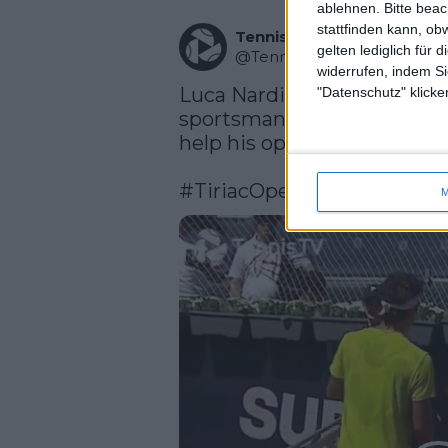
ablehnen.
Bitte bea
stattfinden kann, ob
Tennis TV
gelten lediglich für 
@
TennisTV
·
Follow
widerrufen, indem Si
Luca Nardi takes a nasty fall
"Datenschutz" klicke
sportsmanship on display 
help his opponent! 👏

#TiriacOpen
M