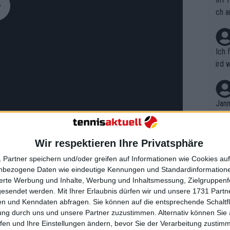
ch a
Ich 
ird 
vers
eine
r in
Jann
em i
merk
eite
Wir respektieren Ihre Privatsphäre
Dopp
t, a
n si
 Partner speichern und/oder greifen auf Informationen wie Cookies au
Wört
Tiriac Open Bukarest
gewürdigt. Aber
mmen
nbezogene Daten wie eindeutige Kennungen und Standardinformatione
B. C
ieg von dort aus besiegelte, um das
nt. 
sierte Werbung und Inhalte, Werbung und Inhaltsmessung, Zielgruppen
ause
gesendet werden.
Mit Ihrer Erlaubnis dürfen wir und unsere 1731 Part
ient
ie Verletzung, die Nardi's Bewegung
Dopp
on v
n und Kenndaten abfragen. Sie können auf die entsprechende Schaltfl
ewon
um den Sieg zu besiegeln.
mmen
ung durch uns und unsere Partner zuzustimmen. Alternativ können Sie au
Fina
Genr
fen und Ihre Einstellungen ändern, bevor Sie der Verarbeitung zustim
kel 