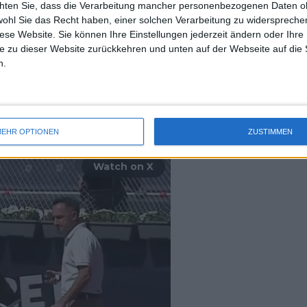
chten Sie, dass die Verarbeitung mancher personenbezogenen Daten oh
uss 
wohl Sie das Recht haben, einer solchen Verarbeitung zu widersprechen
mal 
diese Website. Sie können Ihre Einstellungen jederzeit ändern oder Ihre 
des 
e zu dieser Website zurückkehren und unten auf der Webseite auf die 
, but great 
n.
from 
@thiagoswild
 to 
EHR OPTIONEN
ZUSTIMMEN
Watch on X