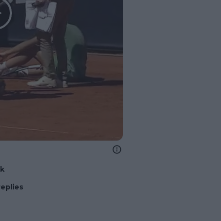
nk
replies