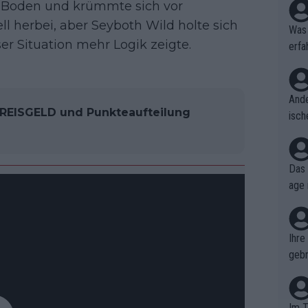
 zu Boden und krümmte sich vor
ll herbei, aber Seyboth Wild holte sich
Was 
ser Situation mehr Logik zeigte.
erfa
niss
Ande
PREISGELD und Punkteaufteilung
isch
cht,
Das 
age 
ollt
ben.
Ihre
gebr
ch H
Im T