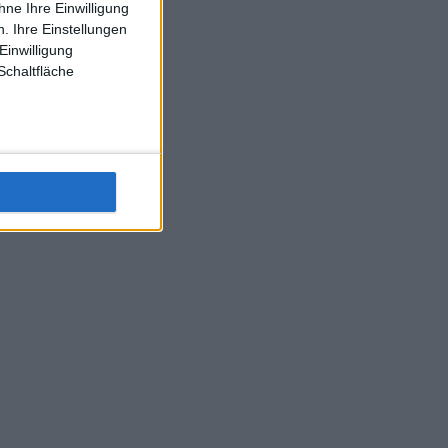
ne Ihre Einwilligung
J-L-Struff wahrscheinlich morge 3 Spiele absolvieren (2.
. Ihre Einstellungen
Einzel 1x Doppel) dank der hervorragenden Unterstützung
Einwilligung
Kommentators für F-A-A
Schaltfläche