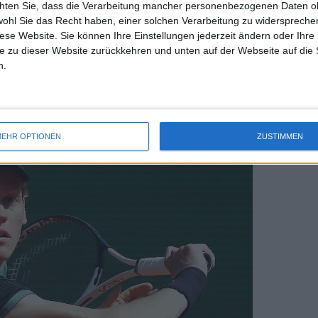
durfte nicht einmal sportliche
chten Sie, dass die Verarbeitung mancher personenbezogenen Daten oh
uss 
wohl Sie das Recht haben, einer solchen Verarbeitung zu widersprechen
mal 
ie einzige Zeit, in der er öffentlich
diese Website. Sie können Ihre Einstellungen jederzeit ändern oder Ihre 
des 
hrend der Pariser Fashion Week und
e zu dieser Website zurückkehren und unten auf der Webseite auf die 
ann.
n.
EHR OPTIONEN
ZUSTIMMEN