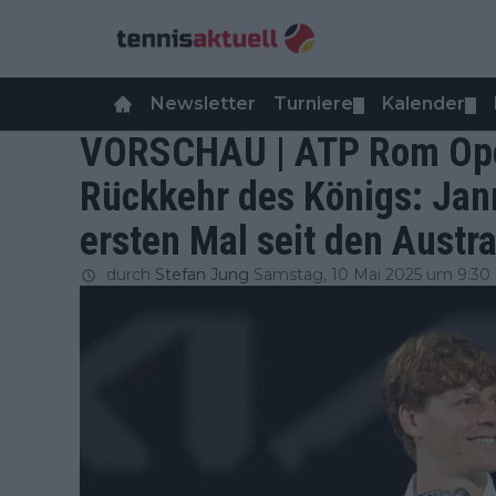
Newsletter
Turniere
Kalender
▼
▼
VORSCHAU | ATP Rom Open
Rückkehr des Königs: Jann
ersten Mal seit den Austr
durch
Stefan Jung
Samstag, 10 Mai 2025 um 9:30