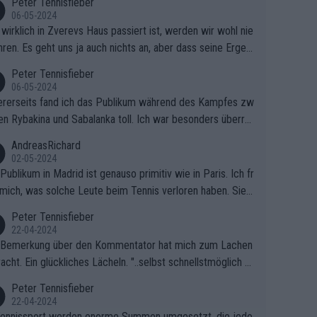
Peter Tennisfieber
06-05-2024
wirklich in Zverevs Haus passiert ist, werden wir wohl nie
hren. Es geht uns ja auch nichts an, aber dass seine Ergeb
e in letzter Zeit gelitten haben, ist ganz klar.
Peter Tennisfieber
06-05-2024
rerseits fand ich das Publikum während des Kampfes zw
en Rybakina und Sabalanka toll. Ich war besonders überras
 wie viele Fans da waren.
AndreasRichard
02-05-2024
Publikum in Madrid ist genauso primitiv wie in Paris. Ich fr
mich, was solche Leute beim Tennis verloren haben. Sie s
en besser zum Fußball gehen, dort sind sie besser aufgeho
Peter Tennisfieber
22-04-2024
 Bemerkung über den Kommentator hat mich zum Lachen
acht. Ein glückliches Lächeln. "..selbst schnellstmöglich na
ause.." 😂🤣🤩
Peter Tennisfieber
22-04-2024
ennissport werden enorme Summen umgesetzt, die jedo