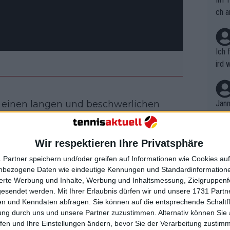
ch a
Ich 
ird 
vers
eine
r in
n einen langen und beschwerlichen
Jann
em i
erste zu Beginn als solcher blieb, da
merk
, die Gelegenheit, die er hatte, nicht
eite
Wir respektieren Ihre Privatsphäre
Dopp
t, a
n si
 Partner speichern und/oder greifen auf Informationen wie Cookies au
Wört
mmen
Sperre zu akzeptieren, anstatt vor den
nbezogene Daten wie eindeutige Kennungen und Standardinformatione
B. C
nt. 
sierte Werbung und Inhalte, Werbung und Inhaltsmessung, Zielgruppen
h längere Sperre zu riskieren. Ein
ause
gesendet werden.
Mit Ihrer Erlaubnis dürfen wir und unsere 1731 Part
ient
Dopp
 dass ihm erlaubt wurde, drei Monate
on v
n und Kenndaten abfragen. Sie können auf die entsprechende Schaltfl
ewon
mmen
ung durch uns und unsere Partner zuzustimmen. Alternativ können Sie au
Fina
Genr
fen und Ihre Einstellungen ändern, bevor Sie der Verarbeitung zustim
kel 