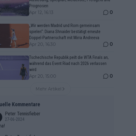
Prognosen
0
Apr 12, 16:13
„Wir werden Madrid und Rom gemeinsam
spielen“: Diana Shnaider bestätigt erneute
Doppel-Partnerschaft mit Mirra Andreeva
0
Apr 20, 16:30
Tschechische Republik peilt die WTA Finals an,
während das Event Riad nach 2026 verlassen
wird
0
Apr 20, 15:00
Mehr Artikel
uelle Kommentare
Peter Tennisfieber
27-06-2024
ma!