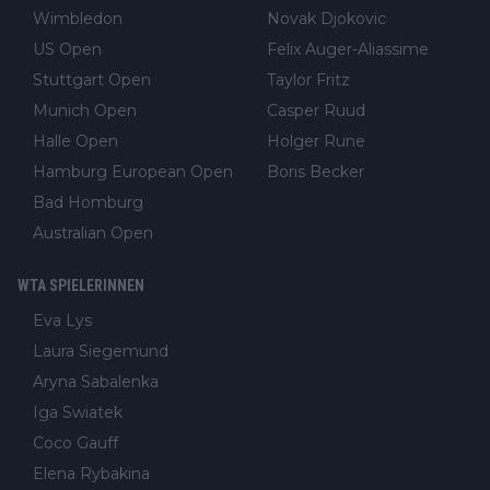
Wimbledon
Novak Djokovic
US Open
Felix Auger-Aliassime
Stuttgart Open
Taylor Fritz
Munich Open
Casper Ruud
Halle Open
Holger Rune
Hamburg European Open
Boris Becker
Bad Homburg
Australian Open
WTA SPIELERINNEN
Eva Lys
Laura Siegemund
Aryna Sabalenka
Iga Swiatek
Coco Gauff
Elena Rybakina