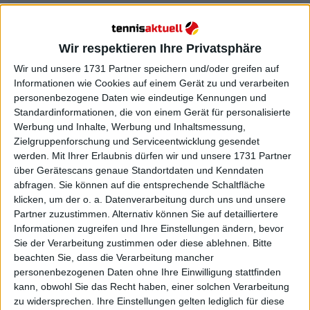
Wir respektieren Ihre Privatsphäre
Wir und unsere 1731 Partner speichern und/oder greifen auf
Informationen wie Cookies auf einem Gerät zu und verarbeiten
Weiterlesen
personenbezogene Daten wie eindeutige Kennungen und
Standardinformationen, die von einem Gerät für personalisierte
Werbung und Inhalte, Werbung und Inhaltsmessung,
Alexander Zverev erreicht mit
Zielgruppenforschung und Serviceentwicklung gesendet
großem Einsatz das Halbfinale
werden.
Mit Ihrer Erlaubnis dürfen wir und unsere 1731 Partner
der Australian Open
über Gerätescans genaue Standortdaten und Kenndaten
"Absolut langweiliges Match-up":
abfragen. Sie können auf die entsprechende Schaltfläche
Alexander Zverev gibt eine
klicken, um der o. a. Datenverarbeitung durch uns und unsere
freche Antwort auf das
Partner zuzustimmen. Alternativ können Sie auf detailliertere
Viertelfinal-Duell zwischen Carlos
Informationen zugreifen und Ihre Einstellungen ändern, bevor
Sie der Verarbeitung zustimmen oder diese ablehnen.
Bitte
Alcaraz und Novak Djokovic bei
beachten Sie, dass die Verarbeitung mancher
den Australian Open
personenbezogenen Daten ohne Ihre Einwilligung stattfinden
kann, obwohl Sie das Recht haben, einer solchen Verarbeitung
Erstes Aufeinandertreffen: Die beiden trafen
zu widersprechen. Ihre Einstellungen gelten lediglich für diese