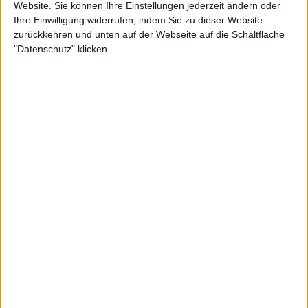
zum ersten Mal 2017 beim ATP Masters in Rom
Website. Sie können Ihre Einstellungen jederzeit ändern oder
Ihre Einwilligung widerrufen, indem Sie zu dieser Website
aufeinander. Zverev gewann dieses Match in
zurückkehren und unten auf der Webseite auf die Schaltfläche
zwei Sätzen (6:4, 6:3) und holte sich damit
"Datenschutz" klicken.
seinen ersten Masters 1000-Titel.
Grand Slam-Duelle: Bei Grand Slam-Turnieren
standen sich Novak Djokovic und Alexander
Zverev bislang dreimal gegenüber. Djokovic
gewann alle drei Matches, darunter das
Halbfinale der US Open 2021 in einem
Fünfsatz-Krimi (4:6, 6:2, 6:4, 4:6, 6:2).
Jüngstes Match: Ihr letztes Duell fand 2023 im
Halbfinale des ATP Masters in Cincinnati statt.
Djokovic setzte sich souverän in zwei Sätzen
(6:4, 7:5) durch und demonstrierte erneut seine
mentale Stärke in engen Situationen.
Die Statistik zeigt, dass Djokovic in entscheidenden
Momenten oft die Oberhand behält, insbesondere
bei
Grand Slam
-Turnieren. Zverev wird jedoch