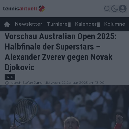
Newsletter
Turniere
Kalender
Kolumnen
▼
▼
Vorschau Australian Open 2025:
Halbfinale der Superstars –
Alexander Zverev gegen Novak
Djokovic
ATP
durch
Stefan Jung
Mittwoch, 22 Januar 2025 um 13:00