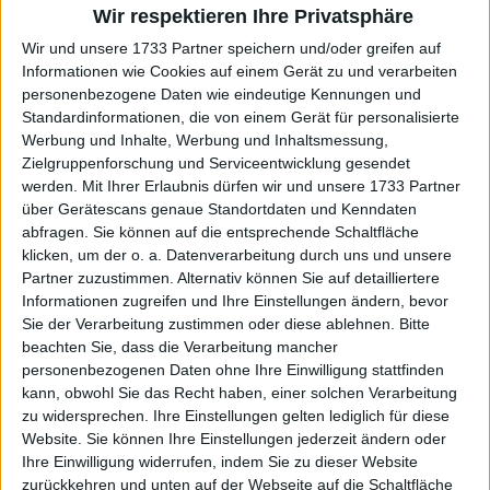
"Es gibt zwei junge Spieler, die
Wir respektieren Ihre Privatsphäre
allen anderen um zwei Schritte
Wir und unsere 1733 Partner speichern und/oder greifen auf
voraus sind": Goran Ivanisevic
Informationen wie Cookies auf einem Gerät zu und verarbeiten
wählt die nächsten Spieler, die
personenbezogene Daten wie eindeutige Kennungen und
nach Djokovics Rücktritt
Standardinformationen, die von einem Gerät für personalisierte
dominieren werden
Werbung und Inhalte, Werbung und Inhaltsmessung,
Zielgruppenforschung und Serviceentwicklung gesendet
werden.
Mit Ihrer Erlaubnis dürfen wir und unsere 1733 Partner
über Gerätescans genaue Standortdaten und Kenndaten
abfragen. Sie können auf die entsprechende Schaltfläche
klicken, um der o. a. Datenverarbeitung durch uns und unsere
Partner zuzustimmen. Alternativ können Sie auf detailliertere
Informationen zugreifen und Ihre Einstellungen ändern, bevor
Sie der Verarbeitung zustimmen oder diese ablehnen.
Bitte
beachten Sie, dass die Verarbeitung mancher
personenbezogenen Daten ohne Ihre Einwilligung stattfinden
kann, obwohl Sie das Recht haben, einer solchen Verarbeitung
zu widersprechen. Ihre Einstellungen gelten lediglich für diese
Website. Sie können Ihre Einstellungen jederzeit ändern oder
Ihre Einwilligung widerrufen, indem Sie zu dieser Website
zurückkehren und unten auf der Webseite auf die Schaltfläche