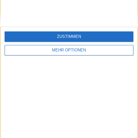
werden
profitieren von
Ranglisten-Rutschen
ZUSTIMMEN
MEHR OPTIONEN
Schreiben Sie einen Kommentar