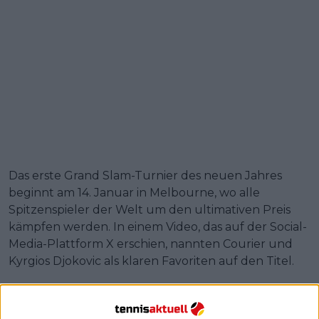
Das erste Grand Slam-Turnier des neuen Jahres
beginnt am 14. Januar in Melbourne, wo alle
Spitzenspieler der Welt um den ultimativen Preis
kämpfen werden. In einem Video, das auf der Social-
Media-Plattform X erschien, nannten Courier und
Kyrgios Djokovic als klaren Favoriten auf den Titel.
Weiterlesen