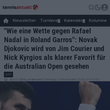
Newsletter
Turniere
Kalender
Kolumnen
▼
▼
"Wie eine Wette gegen Rafael
Nadal in Roland Garros": Novak
Djokovic wird von Jim Courier und
Nick Kyrgios als klarer Favorit für
die Australian Open gesehen
ATP
durch
Dirk Linnemann
Dienstag, 21 November 2023 um 10:00