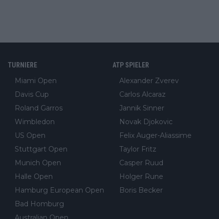
TURNIERE
ATP SPIELER
Miami Open
Alexander Zverev
Davis Cup
Carlos Alcaraz
Roland Garros
Jannik Sinner
Wimbledon
Novak Djokovic
US Open
Felix Auger-Aliassime
Stuttgart Open
Taylor Fritz
Munich Open
Casper Ruud
Halle Open
Holger Rune
Hamburg European Open
Boris Becker
Bad Homburg
Australian Open