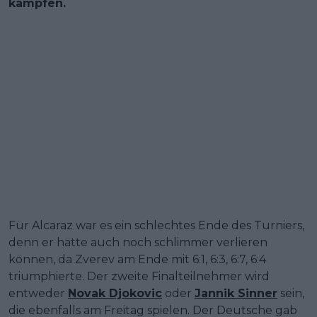
kämpfen.
Für Alcaraz war es ein schlechtes Ende des Turniers,
denn er hätte auch noch schlimmer verlieren
können, da Zverev am Ende mit 6:1, 6:3, 6:7, 6:4
triumphierte. Der zweite Finalteilnehmer wird
entweder
Novak Djokovic
oder
Jannik Sinner
sein,
die ebenfalls am Freitag spielen. Der Deutsche gab