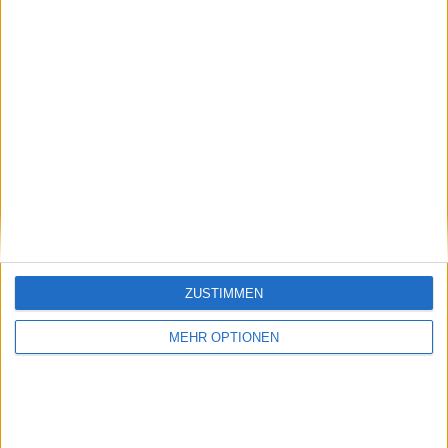
Vorheriger Artikel
Nächster Artikel
"Es fühlt sich an, als
Ein großartiger
wäre ich schon sechs
Alexander ZVEREV
Monate hier": Dayana
besiegt einen
Yastremska schreibt
schwächelnden
ZUSTIMMEN
Geschichte bei den
Carlos ALCARAZ bei
Australian Open und
den Australian Open
MEHR OPTIONEN
erreicht als erste
Qualifikantin seit 1978
das Halbfinale