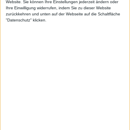
Website. Sie können Ihre Einstellungen jederzeit ändern oder
Ihre Einwilligung widerrufen, indem Sie zu dieser Website
zurückkehren und unten auf der Webseite auf die Schaltfläche
"Datenschutz" klicken.
"Ich spiele gegen einen der besten Spieler der Welt.
Besonders in den letzten 2 Jahren... Er war die
Nummer 1 oder Nummer 2. Er hat 2 Grand Slams
gewonnen. Wenn du 6:1, 6:3, 5:2 führst, fängst du an
nachzudenken. Wir sind alle nur Menschen. Es ist
eine große Ehre, gegen Typen wie ihn zu spielen.
Wenn du anfängst zu gewinnen, fängt dein Gehirn
an zu arbeiten. Das ist nicht immer hilfreich... Ich bin
sehr glücklich, das Match beendet zu haben", sagte