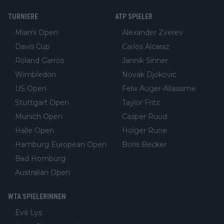
TURNIERE
ATP SPIELER
Miami Open
Alexander Zverev
Davis Cup
Carlos Alcaraz
Roland Garros
Jannik Sinner
Wimbledon
Novak Djokovic
US Open
Felix Auger-Aliassime
Stuttgart Open
Taylor Fritz
Munich Open
Casper Ruud
Halle Open
Holger Rune
Hamburg European Open
Boris Becker
Bad Homburg
Australian Open
WTA SPIELERINNEN
Eva Lys