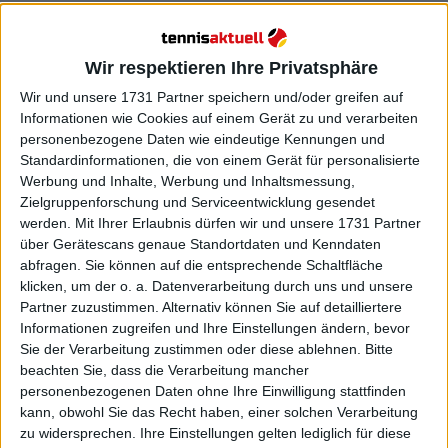
jedoch nach dem Match zu, dass er bei einer 5:2-
Führung im dritten Durchgang zu viel nachgedacht
und den Satz weggeworfen hat, so dass er froh war,
Wir respektieren Ihre Privatsphäre
es zu Ende gebracht zu haben.
Wir und unsere 1731 Partner speichern und/oder greifen auf
Informationen wie Cookies auf einem Gerät zu und verarbeiten
Weiterlesen
personenbezogene Daten wie eindeutige Kennungen und
Standardinformationen, die von einem Gerät für personalisierte
Ein großartiger Alexander
Werbung und Inhalte, Werbung und Inhaltsmessung,
ZVEREV besiegt einen
Zielgruppenforschung und Serviceentwicklung gesendet
schwächelnden Carlos ALCARAZ
werden.
Mit Ihrer Erlaubnis dürfen wir und unsere 1731 Partner
über Gerätescans genaue Standortdaten und Kenndaten
bei den Australian Open
abfragen. Sie können auf die entsprechende Schaltfläche
klicken, um der o. a. Datenverarbeitung durch uns und unsere
Partner zuzustimmen. Alternativ können Sie auf detailliertere
Informationen zugreifen und Ihre Einstellungen ändern, bevor
Sie der Verarbeitung zustimmen oder diese ablehnen.
Bitte
beachten Sie, dass die Verarbeitung mancher
personenbezogenen Daten ohne Ihre Einwilligung stattfinden
kann, obwohl Sie das Recht haben, einer solchen Verarbeitung
zu widersprechen. Ihre Einstellungen gelten lediglich für diese