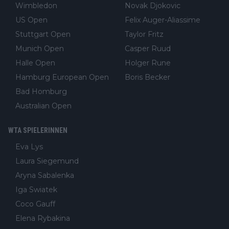
Wimbledon
Novak Djokovic
US Open
Felix Auger-Aliassime
Stuttgart Open
Taylor Fritz
Munich Open
Casper Ruud
Halle Open
Holger Rune
Hamburg European Open
Boris Becker
Bad Homburg
Australian Open
WTA SPIELERINNEN
Eva Lys
Laura Siegemund
Aryna Sabalenka
Iga Swiatek
Coco Gauff
Elena Rybakina