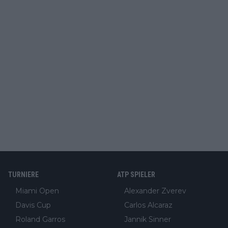
TURNIERE
ATP SPIELER
Miami Open
Alexander Zverev
Davis Cup
Carlos Alcaraz
Roland Garros
Jannik Sinner