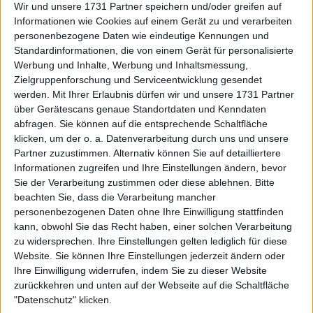
Wir und unsere 1731 Partner speichern und/oder greifen auf
Novak Djokovic nicht mehr in
Informationen wie Cookies auf einem Gerät zu und verarbeiten
Topform: Boris Becker sieht
personenbezogene Daten wie eindeutige Kennungen und
Standardinformationen, die von einem Gerät für personalisierte
Alexander Zverev im Finale der
Werbung und Inhalte, Werbung und Inhaltsmessung,
Australian Open
Zielgruppenforschung und Serviceentwicklung gesendet
Turnierzentrum Australian Open
werden.
Mit Ihrer Erlaubnis dürfen wir und unsere 1731 Partner
2025: Spielplan, Ergebnisse,
über Gerätescans genaue Standortdaten und Kenndaten
Preisgeld und TV Guide
abfragen. Sie können auf die entsprechende Schaltfläche
klicken, um der o. a. Datenverarbeitung durch uns und unsere
Partner zuzustimmen. Alternativ können Sie auf detailliertere
Informationen zugreifen und Ihre Einstellungen ändern, bevor
Sie der Verarbeitung zustimmen oder diese ablehnen.
Bitte
beachten Sie, dass die Verarbeitung mancher
personenbezogenen Daten ohne Ihre Einwilligung stattfinden
kann, obwohl Sie das Recht haben, einer solchen Verarbeitung
zu widersprechen. Ihre Einstellungen gelten lediglich für diese
Website. Sie können Ihre Einstellungen jederzeit ändern oder
Ihre Einwilligung widerrufen, indem Sie zu dieser Website
zurückkehren und unten auf der Webseite auf die Schaltfläche
"Datenschutz" klicken.