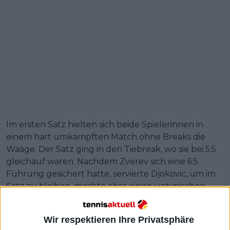
Im ersten Satz hielten sich beide Spielerinnen in
einem hart umkämpften Match ohne Breaks die
Waage. Der Satz ging in den Tiebreak, wo sie bei 5:5
gleichauf waren. Nachdem Zverev sich eine 6:5
Führung gesichert hatte, servierte Djokovic, um im
Satz zu bleiben, machte aber einen untypischen
Fehler, indem er den Ball ins Netz schlug.
Wir respektieren Ihre Privatsphäre
Weiterlesen