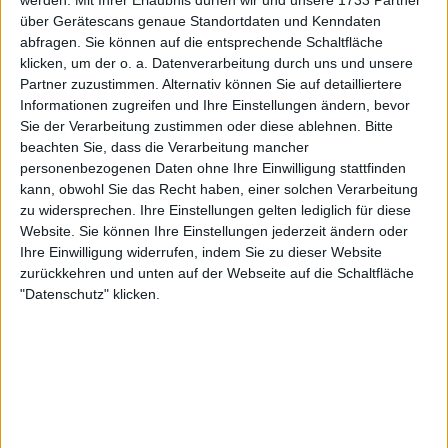
werden.
Mit Ihrer Erlaubnis dürfen wir und unsere 1733 Partner
Weiterlesen
über Gerätescans genaue Standortdaten und Kenndaten
abfragen. Sie können auf die entsprechende Schaltfläche
"Nein, er ist LeBron": Nick Kyrgios
klicken, um der o. a. Datenverarbeitung durch uns und unsere
Partner zuzustimmen. Alternativ können Sie auf detailliertere
antwortet auf Gasquets Djokovic-
Informationen zugreifen und Ihre Einstellungen ändern, bevor
Michael-Jordan-Vergleich mit
Sie der Verarbeitung zustimmen oder diese ablehnen.
Bitte
einer anderen Sichtweise
beachten Sie, dass die Verarbeitung mancher
personenbezogenen Daten ohne Ihre Einwilligung stattfinden
kann, obwohl Sie das Recht haben, einer solchen Verarbeitung
Der amerikanische Influencer hat sich im Laufe der
zu widersprechen. Ihre Einstellungen gelten lediglich für diese
Jahre dem Sammeln und Verkaufen seltener
Website. Sie können Ihre Einstellungen jederzeit ändern oder
Pokémon-Karten verschrieben, während der
Ihre Einwilligung widerrufen, indem Sie zu dieser Website
australische Tennisspieler seine Liebe zu Pokémon
zurückkehren und unten auf der Webseite auf die Schaltfläche
immer wieder durch Tätowierungen von Pokémon-
"Datenschutz" klicken.
Figuren am ganzen Körper zum Ausdruck gebracht
hat.
Die Wege der beiden Persönlichkeiten des
öffentlichen Lebens kreuzten sich zum ersten Mal
im Februar 2023, als Kyrgios zu Gast in Pauls
Podcast "Impaulsive" war. Bei dieser Begegnung