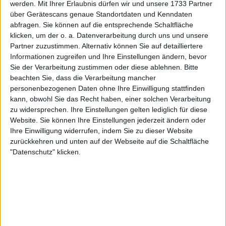
Frühere Sieger
werden.
Mit Ihrer Erlaubnis dürfen wir und unsere 1733 Partner
über Gerätescans genaue Standortdaten und Kenndaten
Zu den namhaften früheren Gewinnern der
abfragen. Sie können auf die entsprechende Schaltfläche
Geneva Open gehören Stan Wawrinka,
klicken, um der o. a. Datenverarbeitung durch uns und unsere
Thomaz Bellucci, Juan Martín del Potro und
Partner zuzustimmen. Alternativ können Sie auf detailliertere
Alexander Zverev.
Informationen zugreifen und Ihre Einstellungen ändern, bevor
Sie der Verarbeitung zustimmen oder diese ablehnen.
Bitte
Rolle als Vorbereitungsturnier für
beachten Sie, dass die Verarbeitung mancher
personenbezogenen Daten ohne Ihre Einwilligung stattfinden
die French Open
kann, obwohl Sie das Recht haben, einer solchen Verarbeitung
zu widersprechen. Ihre Einstellungen gelten lediglich für diese
Die Geneva Open sind strategisch kurz vor
Website. Sie können Ihre Einstellungen jederzeit ändern oder
den French Open terminiert, dem zweiten
Ihre Einwilligung widerrufen, indem Sie zu dieser Website
Grand Slam-Turnier des Jahres.
zurückkehren und unten auf der Webseite auf die Schaltfläche
Es bietet den Spielern die Möglichkeit, ihre
"Datenschutz" klicken.
Fähigkeiten auf Sandplätzen zu verfeinern
und wertvolle Matchpraxis vor dem
renommierten Grand Slam-Turnier in Paris zu
sammeln.
Besucherzahl und