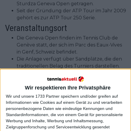
Sturdza Geneva Open getragen.
Seit der Gründung der ATP Tour im Jahr 2009
gehört es zur ATP Tour 250 Serie.
Veranstaltungsort
Die Geneva Open finden im Tennis Club de
Genève statt, der sich im Parc des Eaux-Vives
in Genf, Schweiz befindet.
Die Anlage verfügt über Sandplätze, die den
traditionellen Belag des Turniers darstellen.
Turnierformat
Das Turnier folgt einem K.o.-System.
Wir respektieren Ihre Privatsphäre
Es besteht aus einem 28-Spieler-
Wir und unsere 1733 Partner speichern und/oder greifen auf
Einzelspielraster und einem 16-Team-
Informationen wie Cookies auf einem Gerät zu und verarbeiten
Doppelspielraster.
personenbezogene Daten wie eindeutige Kennungen und
Die vier topgesetzten Spieler erhalten ein
Standardinformationen, die von einem Gerät für personalisierte
Werbung und Inhalte, Werbung und Inhaltsmessung,
Freilos in der ersten Runde.
Zielgruppenforschung und Serviceentwicklung gesendet