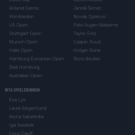
Roland Garros
Jannik Sinner
Wimbledon
Novak Djokovic
US Open
Felix Auger-Aliassime
Stuttgart Open
Taylor Fritz
Munich Open
Casper Ruud
Halle Open
Holger Rune
Hamburg European Open
Boris Becker
Bad Homburg
Australian Open
WTA SPIELERINNEN
Eva Lys
Laura Siegemund
Aryna Sabalenka
Iga Swiatek
Coco Gauff