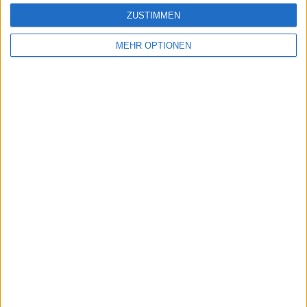
ZUSTIMMEN
MEHR OPTIONEN
ATP
Djokovics Probleme hängen mit fehlender Rivalität
zusammen
30 Mai 2024