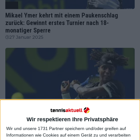
ATP
Mikael Ymer kehrt mit einem Paukenschlag
zurück: Gewinnt erstes Turnier nach 18-
monatiger Sperre
27 Januar 2025
Wir respektieren Ihre Privatsphäre
Wir und unsere 1731 Partner speichern und/oder greifen auf
ATP
Informationen wie Cookies auf einem Gerät zu und verarbeiten
Von der Sperre und dem Rücktritt zum Davis Cup: