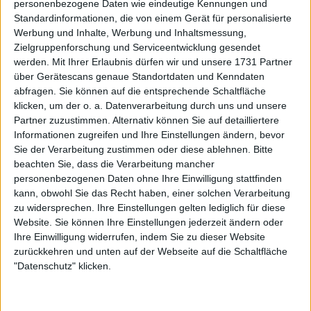
personenbezogene Daten wie eindeutige Kennungen und
Mikael Ymer kehrt nach 18 Monaten zurück
Standardinformationen, die von einem Gerät für personalisierte
03 Januar 2025
Werbung und Inhalte, Werbung und Inhaltsmessung,
Zielgruppenforschung und Serviceentwicklung gesendet
werden.
Mit Ihrer Erlaubnis dürfen wir und unsere 1731 Partner
über Gerätescans genaue Standortdaten und Kenndaten
abfragen. Sie können auf die entsprechende Schaltfläche
klicken, um der o. a. Datenverarbeitung durch uns und unsere
Partner zuzustimmen. Alternativ können Sie auf detailliertere
Informationen zugreifen und Ihre Einstellungen ändern, bevor
Sie der Verarbeitung zustimmen oder diese ablehnen.
Bitte
beachten Sie, dass die Verarbeitung mancher
personenbezogenen Daten ohne Ihre Einwilligung stattfinden
kann, obwohl Sie das Recht haben, einer solchen Verarbeitung
zu widersprechen. Ihre Einstellungen gelten lediglich für diese
Website. Sie können Ihre Einstellungen jederzeit ändern oder
Ihre Einwilligung widerrufen, indem Sie zu dieser Website
ATP
zurückkehren und unten auf der Webseite auf die Schaltfläche
Drama in Wimbledon : Jack Draper entgeht einer
"Datenschutz" klicken.
hohen Geldstrafe durch ein juristisches
Schlupfloch
07 Juli 2024