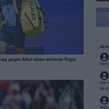
Aktu
ieg gegen Albot einen weiteren Roger
Karma
Was w
nie er
Ergebn
Ander