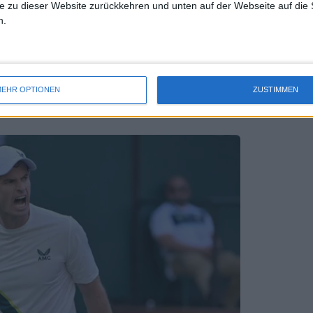
e zu dieser Website zurückkehren und unten auf der Webseite auf die 
n.
 Shapovalov zeigt sich unbeeindruckt von
nterbrochenen Wimbledon-Begegnung
EHR OPTIONEN
ZUSTIMMEN