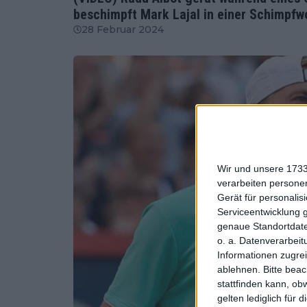
beschimpft Mark Lajal in einer Schimpfw
28 Februar 2024
Wir und unsere 1733
verarbeiten persone
Gerät für personali
Serviceentwicklung 
genaue Standortdate
o. a. Datenverarbeit
Informationen zugrei
ablehnen.
Bitte bea
stattfinden kann, ob
gelten lediglich für 