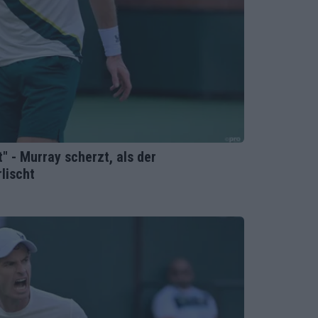
t" - Murray scherzt, als der
lischt