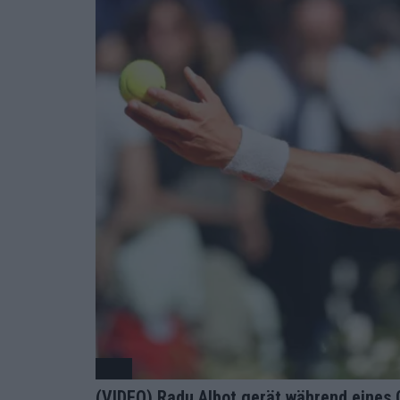
ATP
(VIDEO) Radu Albot gerät während eines