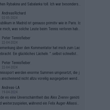
hen Rybakina und Sabalanka toll. Ich war besonders ü
scht, wie viele Fans da waren.
AndreasRichard
02-05-2024
blikum in Madrid ist genauso primitiv wie in Paris. Ic
ge mich, was solche Leute beim Tennis verloren habe
e sollten besser zum Fußball gehen, dort sind sie bess
Peter Tennisfieber
fgehoben.
22-04-2024
Bemerkung über den Kommentator hat mich zum Lac
bracht. Ein glückliches Lächeln. "..selbst schnellstmö
 nach Hause.." 😂🤣🤩
Peter Tennisfieber
22-04-2024
nnissport werden enorme Summen umgesetzt, die j
 anscheinend nicht allzu voreilig ausgegeben werde
Andreas-LA
19-04-2024
inde es eine Unverschämtheit das Alex Zverev genöti
rd weiterzuspielen, während ein Felix Auger-Alliassim
bstverständlich einen Abbruch erhält, weil es ihm natü