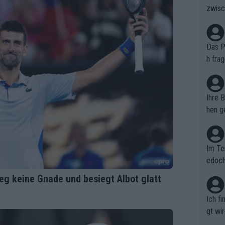
zwisc
berra
Das Pu
h fra
n. Si
er au
Ihre 
hen ge
glich
Im Te
edoch
n.
eg keine Gnade und besiegt Albot glatt
Ich f
gt wi
e sel