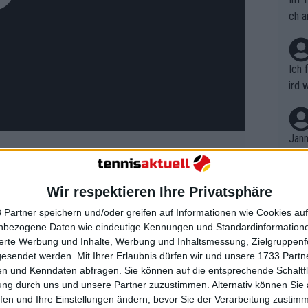
ch a
Ich 
ird 
vers
eine
r in
Jann
em i
merk
eite
Wir respektieren Ihre Privatsphäre
Dopp
t, a
n si
 Partner speichern und/oder greifen auf Informationen wie Cookies au
Wört
mmen
nbezogene Daten wie eindeutige Kennungen und Standardinformatione
B. C
p unter Fieber, Schmerzen im
nt. 
sierte Werbung und Inhalte, Werbung und Inhaltsmessung, Zielgruppen
ause
Rücken
gesendet werden.
Mit Ihrer Erlaubnis dürfen wir und unsere 1733 Part
ient
Dopp
on v
n und Kenndaten abfragen. Sie können auf die entsprechende Schaltfl
ewon
mmen
ung durch uns und unsere Partner zuzustimmen. Alternativ können Sie au
Fina
Genr
fen und Ihre Einstellungen ändern, bevor Sie der Verarbeitung zustim
sse des Familienlebens während der
kel 