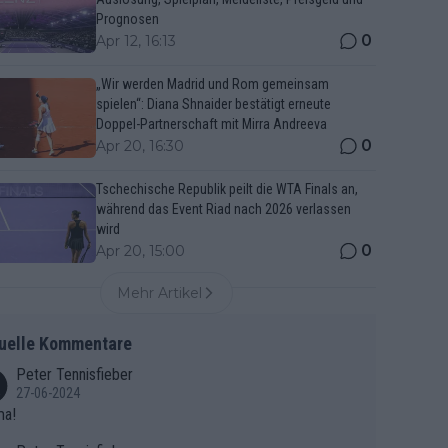
Prognosen
0
Apr 12, 16:13
„Wir werden Madrid und Rom gemeinsam
spielen“: Diana Shnaider bestätigt erneute
Doppel-Partnerschaft mit Mirra Andreeva
0
Apr 20, 16:30
Tschechische Republik peilt die WTA Finals an,
während das Event Riad nach 2026 verlassen
wird
0
Apr 20, 15:00
Mehr Artikel
uelle Kommentare
Peter Tennisfieber
27-06-2024
ma!