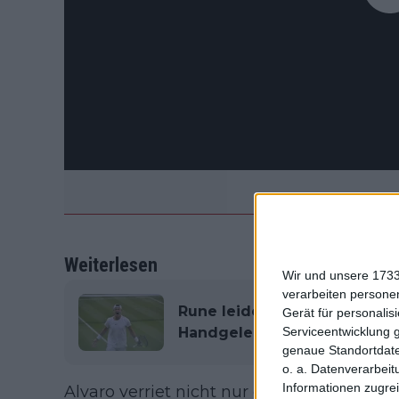
Weiterlesen
Wir und unsere 1733
verarbeiten persone
Rune leidet beim Hopman Cu
Gerät für personali
Handgelenk und im oberen 
Serviceentwicklung 
genaue Standortdate
o. a. Datenverarbeit
Informationen zugrei
Alvaro verriet nicht nur einige Geheimni