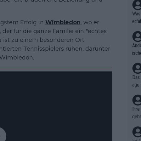
Was 
erfa
ngstem Erfolg in
Wimbledon
, wo er
niss
der für die ganze Familie ein "echtes
ia ist zu einem besonderen Ort
Ande
tierten Tennisspielers ruhen, darunter
isch
d Wimbledon.
cht,
Das 
age 
ollt
ben.
Ihre
gebr
ch H
Im T