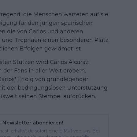
fregend, die Menschen warteten auf sie
eigung für den jungen spanischen
en die von Carlos und anderen
 und Trophäen einen besonderen Platz
ichen Erfolgen gewidmet ist.
gsten Stützen wird Carlos Alcaraz
der Fans in aller Welt erobern.
arlos' Erfolg von grundlegender
mit der bedingungslosen Unterstützung
niswelt seinen Stempel aufdrücken.
l-Newsletter abonnieren!
st, erhältst du sofort eine E-Mail von uns. Bei
ner – überprüfe ihn daher bitte ebenfalls.