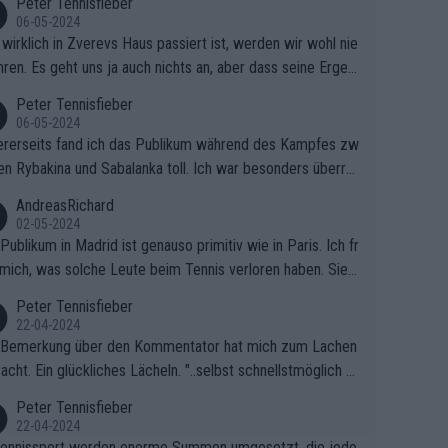
Peter Tennisfieber
06-05-2024
wirklich in Zverevs Haus passiert ist, werden wir wohl nie
hren. Es geht uns ja auch nichts an, aber dass seine Ergeb
e in letzter Zeit gelitten haben, ist ganz klar.
Peter Tennisfieber
06-05-2024
rerseits fand ich das Publikum während des Kampfes zw
en Rybakina und Sabalanka toll. Ich war besonders überras
 wie viele Fans da waren.
AndreasRichard
02-05-2024
Publikum in Madrid ist genauso primitiv wie in Paris. Ich fr
mich, was solche Leute beim Tennis verloren haben. Sie s
en besser zum Fußball gehen, dort sind sie besser aufgeho
Peter Tennisfieber
22-04-2024
 Bemerkung über den Kommentator hat mich zum Lachen
acht. Ein glückliches Lächeln. "..selbst schnellstmöglich na
ause.." 😂🤣🤩
Peter Tennisfieber
22-04-2024
ennissport werden enorme Summen umgesetzt, die jedo