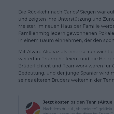
Die Rückkehr nach Carlos' Siegen war au
und zeigten ihre Unterstützung und Zun
Meister. Im neuen Haus der Familie werd
Familienmitgliedern gewonnenen Pokale
in einem Raum einnehmen, der den sportl
Mit Alvaro Alcaraz als einer seiner wichti
weiterhin Triumphe feiern und die Herzen 
Brüderlichkeit und Teamwork waren für C
Bedeutung, und der junge Spanier wird 
seines älteren Bruders weiterhin der Ten
Jetzt kostenlos den TennisAktuel
Nachdem du auf „Abonnieren“ geklickt ha
einigen Lesern landet diese im Spam-Ord