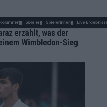
Kolumnen
Spieler
Spielerinnen
Live Ergebniss
▼
▼
▼
raz erzählt, was der
 seinem Wimbledon-Sieg