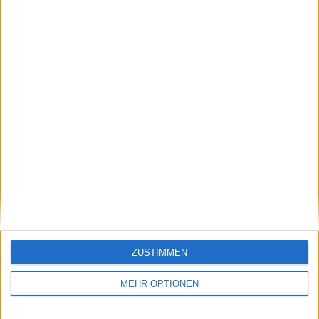
Diego Schwartzman 97 98
Pavel Kotov 98 89
(WC) Michael Mmoh 99
(WC) Benjamin Bonzi 101
Juan Manuel Cerundolo 103 100
Constant Lestienne 105 86
(WC) John Isner 106
Soonwoo Kwon 107 101
Radu Albot 108 99
ZUSTIMMEN
(WC) Rinky Hijikata 110
MEHR OPTIONEN
Marco Cecchinato 111 95