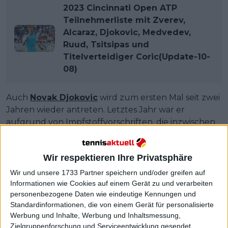
2023 Cincinnati Open ATP
Teilnehmerliste mit Zverev,
Alcaraz, Djokovic, Medvedev,
Ruud, Tsitsipas und
Titelverteidiger Coric(Update-10-
08)
Auch
Novak Djokovic
wird zum ersten Mal seit zwei
Jahren wieder antreten. Letztes Jahr war er
aufgrund von Impfstoffvorschriften, die inzwischen
aufgehoben wurden, nicht zugelassen.
Zu ihm gesellt sich der ehemalige Champion
Daniil
Wir respektieren Ihre Privatsphäre
Medvedev
. Ebenso wie
Casper Ruud
,
Holger Rune
,
Wir und unsere 1733 Partner speichern und/oder greifen auf
Stefanos Tsitsipas
und das amerikanische Duo
Informationen wie Cookies auf einem Gerät zu und verarbeiten
Taylor Fritz
und
Frances Tiafoe
.
personenbezogene Daten wie eindeutige Kennungen und
Standardinformationen, die von einem Gerät für personalisierte
Zu ihm gesellt sich der ehemalige Champion Daniil
Werbung und Inhalte, Werbung und Inhaltsmessung,
Medvedev. Außerdem Casper Ruud, Holger Rune,
Zielgruppenforschung und Serviceentwicklung gesendet