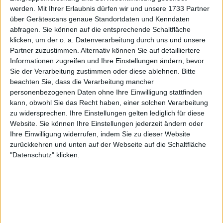
Stefanos Tsitsipas und das amerikanische Duo Taylor
werden.
Mit Ihrer Erlaubnis dürfen wir und unsere 1733 Partner
Fritz und Frances Tiafoe. Kei Nishikori,
Gael Monfils
über Gerätescans genaue Standortdaten und Kenndaten
abfragen. Sie können auf die entsprechende Schaltfläche
und
Milos Raonic
werden ebenfalls antreten.
klicken, um der o. a. Datenverarbeitung durch uns und unsere
Partner zuzustimmen. Alternativ können Sie auf detailliertere
Weiterlesen
Informationen zugreifen und Ihre Einstellungen ändern, bevor
Sie der Verarbeitung zustimmen oder diese ablehnen.
Bitte
2023 Canadian Open ATP-
beachten Sie, dass die Verarbeitung mancher
Teilnehmerliste mit Struff,
personenbezogenen Daten ohne Ihre Einwilligung stattfinden
Zverev, Alcaraz, Djokovic,
kann, obwohl Sie das Recht haben, einer solchen Verarbeitung
Medvedev, Ruud, Rune, Fritz und
zu widersprechen. Ihre Einstellungen gelten lediglich für diese
Titelverteidiger Carreno Busta
Website. Sie können Ihre Einstellungen jederzeit ändern oder
Ihre Einwilligung widerrufen, indem Sie zu dieser Website
zurückkehren und unten auf der Webseite auf die Schaltfläche
"Datenschutz" klicken.