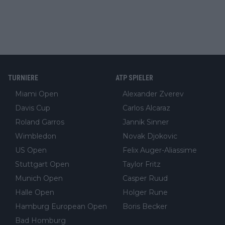
TURNIERE
ATP SPIELER
Miami Open
Alexander Zverev
Davis Cup
Carlos Alcaraz
Roland Garros
Jannik Sinner
Wimbledon
Novak Djokovic
US Open
Felix Auger-Aliassime
Stuttgart Open
Taylor Fritz
Munich Open
Casper Ruud
Halle Open
Holger Rune
Hamburg European Open
Boris Becker
Bad Homburg