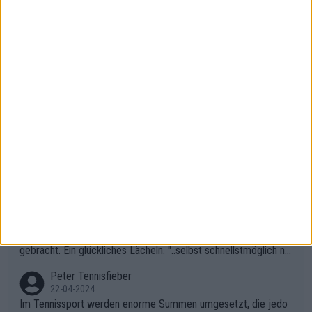
06-05-2024
Was wirklich in Zverevs Haus passiert ist, werden wir wohl nie
erfahren. Es geht uns ja auch nichts an, aber dass seine Ergebn
isse in letzter Zeit gelitten haben, ist ganz klar.
Peter Tennisfieber
06-05-2024
Andererseits fand ich das Publikum während des Kampfes zwi
schen Rybakina und Sabalanka toll. Ich war besonders überras
cht, wie viele Fans da waren.
AndreasRichard
02-05-2024
Das Publikum in Madrid ist genauso primitiv wie in Paris. Ich fr
age mich, was solche Leute beim Tennis verloren haben. Sie s
ollten besser zum Fußball gehen, dort sind sie besser aufgeho
Peter Tennisfieber
ben.
22-04-2024
Ihre Bemerkung über den Kommentator hat mich zum Lachen
gebracht. Ein glückliches Lächeln. "..selbst schnellstmöglich na
ch Hause.." 😂🤣🤩
Peter Tennisfieber
22-04-2024
Im Tennissport werden enorme Summen umgesetzt, die jedo