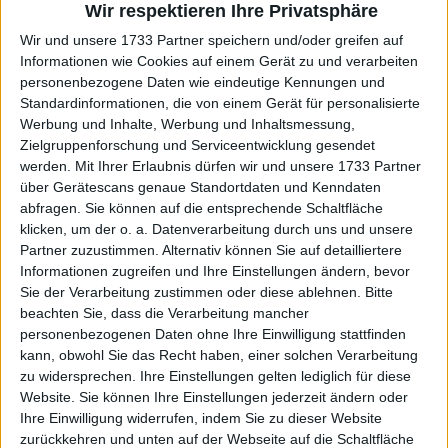
UTS Tour
Wir respektieren Ihre Privatsphäre
@
uts_tour_
·
Follow
Wir und unsere 1733 Partner speichern und/oder greifen auf
Who else can do that?😅 

Informationen wie Cookies auf einem Gerät zu und verarbeiten
personenbezogene Daten wie eindeutige Kennungen und
Standardinformationen, die von einem Gerät für personalisierte
Between 2 points, 
@benoitpaire
 drinks 
Werbung und Inhalte, Werbung und Inhaltsmessung,
a beer in the crowd and wins the point 
Zielgruppenforschung und Serviceentwicklung gesendet
with a hard-fought backhand against 
werden.
Mit Ihrer Erlaubnis dürfen wir und unsere 1733 Partner
Ruud! 😂 

über Gerätescans genaue Standortdaten und Kenndaten
abfragen. Sie können auf die entsprechende Schaltfläche
Santé! 🍻🇫🇷 
#UTSLondon
klicken, um der o. a. Datenverarbeitung durch uns und unsere
Partner zuzustimmen. Alternativ können Sie auf detailliertere
Informationen zugreifen und Ihre Einstellungen ändern, bevor
Watch on X
Sie der Verarbeitung zustimmen oder diese ablehnen.
Bitte
beachten Sie, dass die Verarbeitung mancher
personenbezogenen Daten ohne Ihre Einwilligung stattfinden
kann, obwohl Sie das Recht haben, einer solchen Verarbeitung
zu widersprechen. Ihre Einstellungen gelten lediglich für diese
Website. Sie können Ihre Einstellungen jederzeit ändern oder
Ihre Einwilligung widerrufen, indem Sie zu dieser Website
zurückkehren und unten auf der Webseite auf die Schaltfläche