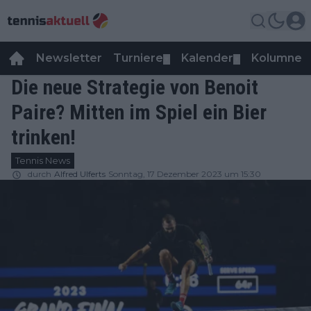
Newsletter
Turniere
Kalender
Kolumnen
▼
▼
Die neue Strategie von Benoit
Paire? Mitten im Spiel ein Bier
trinken!
Tennis News
durch
Alfred Ulferts
Sonntag, 17 Dezember 2023 um 15:30