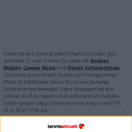
Paire hat sich beim großen Finale in London gut
amüsiert. Er war in einer Gruppe mit
Andrey
Rublev
,
Casper Ruud
und
Diego Schwartzman
.
Zunächst sicherte sich Rublev am Freitag seinen
Platz im Halbfinale, bevor Ruud am Samstag
Schwartzman besiegte. Paire hingegen tat sich
schwer, Fuß zu fassen und verlor erst im Sudden
Death gegen Diego Schwartzman knapp mit 17:11,
13:14, 10:21, 17:16, 4:5.