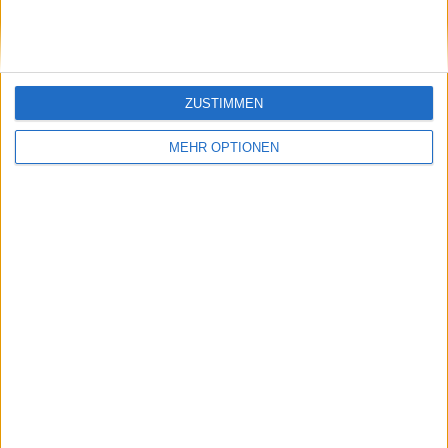
du bist eifersüchtig"
ZUSTIMMEN
MEHR OPTIONEN
Schreiben Sie einen Kommentar
SENDEN