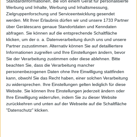
Standardinformationen, die von einem Gerät für personalisierte
Werbung und Inhalte, Werbung und Inhaltsmessung,
Zielgruppenforschung und Serviceentwicklung gesendet
werden.
Mit Ihrer Erlaubnis dürfen wir und unsere 1733 Partner
über Gerätescans genaue Standortdaten und Kenndaten
abfragen. Sie können auf die entsprechende Schaltfläche
klicken, um der o. a. Datenverarbeitung durch uns und unsere
Partner zuzustimmen. Alternativ können Sie auf detailliertere
Weiterlesen
Informationen zugreifen und Ihre Einstellungen ändern, bevor
Sie der Verarbeitung zustimmen oder diese ablehnen.
Bitte
Teilnehmerliste Australian Open
beachten Sie, dass die Verarbeitung mancher
2025 der Frauen mit Niemeier,
personenbezogenen Daten ohne Ihre Einwilligung stattfinden
Siegemund, Maria,
kann, obwohl Sie das Recht haben, einer solchen Verarbeitung
Sabalenka,Swiatek, Rybakina und
zu widersprechen. Ihre Einstellungen gelten lediglich für diese
Gauff
Website. Sie können Ihre Einstellungen jederzeit ändern oder
Ihre Einwilligung widerrufen, indem Sie zu dieser Website
zurückkehren und unten auf der Webseite auf die Schaltfläche
In einem vom Alpine F1-Team geteilten Instagram-
"Datenschutz" klicken.
Reel sieht man die 26-jährige Tennisspielerin in voller
Teamkleidung, wie sie fröhlich zum Ohrwurm "The
Ketchup Song" tanzt. Nach ihrer energiegeladenen
Darbietung nahm sie ihren Helm ab und warf einen