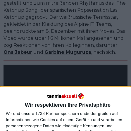
gestellt und zum mitreißenden Rhythmus des "The
Ketchup Song" der spanischen Popsensation Las
Ketchup gegroovt. Der weißrussische Tennisstar,
gekleidet in der Kleidung des Alpine F1 Teams,
beeindruckte am 8. Dezember mit ihren Moves. Das
Video wurde über 1,6 Millionen Mal angesehen und
zog Reaktionen von ihren Kolleginnen, darunter
Ons Jabeur
und
Garbine Muguruza
, nach sich.
Wir respektieren Ihre Privatsphäre
Wir und unsere 1733 Partner speichern und/oder greifen auf
Informationen wie Cookies auf einem Gerät zu und verarbeiten
personenbezogene Daten wie eindeutige Kennungen und