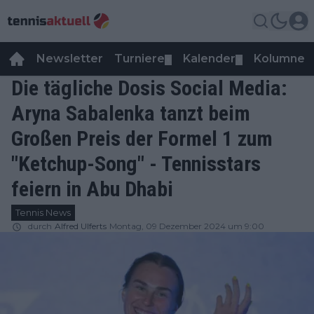
Newsletter
Turniere
Kalender
Kolumnen
▼
▼
Die tägliche Dosis Social Media:
Aryna Sabalenka tanzt beim
Großen Preis der Formel 1 zum
"Ketchup-Song" - Tennisstars
feiern in Abu Dhabi
Tennis News
durch
Alfred Ulferts
Montag, 09 Dezember 2024 um 9:00