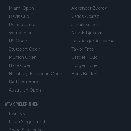
Miami Open
Alexander Zverev
Davis Cup
Carlos Alcaraz
Roland Garros
Jannik Sinner
Wimbledon
Novak Djokovic
US Open
Felix Auger-Aliassime
Stuttgart Open
Taylor Fritz
Munich Open
Casper Ruud
Halle Open
Holger Rune
Hamburg European Open
Boris Becker
Bad Homburg
Australian Open
WTA SPIELERINNEN
Eva Lys
Laura Siegemund
Aryna Sabalenka