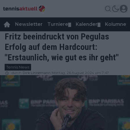
Newsletter
Turniere
Kalender
Kolumnen
▼
▼
Fritz beeindruckt von Pegulas
Erfolg auf dem Hardcourt:
"Erstaunlich, wie gut es ihr geht"
Tennis News
durch
Dirk Linnemann
Montag, 26 August 2024 um 7:47