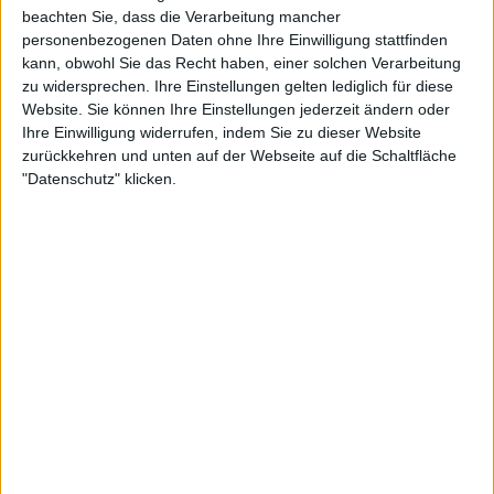
beachten Sie, dass die Verarbeitung mancher
personenbezogenen Daten ohne Ihre Einwilligung stattfinden
kann, obwohl Sie das Recht haben, einer solchen Verarbeitung
zu widersprechen. Ihre Einstellungen gelten lediglich für diese
Website. Sie können Ihre Einstellungen jederzeit ändern oder
Ihre Einwilligung widerrufen, indem Sie zu dieser Website
Weiterlesen
zurückkehren und unten auf der Webseite auf die Schaltfläche
"Datenschutz" klicken.
"Bleiben Sie dran": Rafael Nadal
kündigt Comeback-Datum 2024
an, nachdem er seine Rückkehr
bestätigt hat
Ferrero realistisch, aber auch
optimistisch, was die Zukunft
von Nadal angeht