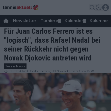
Newsletter
Turniere
Kalender
Kolumnen
▼
▼
Für Juan Carlos Ferrero ist es
"logisch", dass Rafael Nadal bei
seiner Rückkehr nicht gegen
Novak Djokovic antreten wird
Tennis News
durch
Alfred Ulferts
Samstag, 18 November 2023 um 16:30