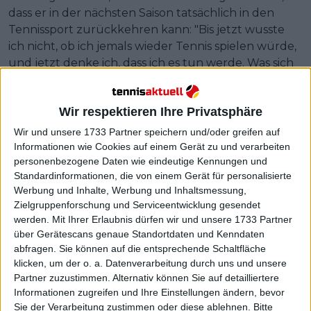
dass er in der nächsten Saison tatsächlich in den
Tennissport zurückkehren kann: "Bis jetzt wusste
ich nicht, ob ich jemals wieder Tennis spielen würde,
und jetzt denke ich, dass ich es tun werde. Was sich
von vor ein paar Wochen bis jetzt geändert hat, ist,
dass ich jetzt weiß, dass ich wieder Tennis spielen
Wir respektieren Ihre Privatsphäre
werde", sagte er.
Wir und unsere 1733 Partner speichern und/oder greifen auf
Informationen wie Cookies auf einem Gerät zu und verarbeiten
personenbezogene Daten wie eindeutige Kennungen und
Standardinformationen, die von einem Gerät für personalisierte
Werbung und Inhalte, Werbung und Inhaltsmessung,
Zielgruppenforschung und Serviceentwicklung gesendet
werden.
Mit Ihrer Erlaubnis dürfen wir und unsere 1733 Partner
über Gerätescans genaue Standortdaten und Kenndaten
abfragen. Sie können auf die entsprechende Schaltfläche
klicken, um der o. a. Datenverarbeitung durch uns und unsere
Partner zuzustimmen. Alternativ können Sie auf detailliertere
Informationen zugreifen und Ihre Einstellungen ändern, bevor
Sie der Verarbeitung zustimmen oder diese ablehnen.
Bitte