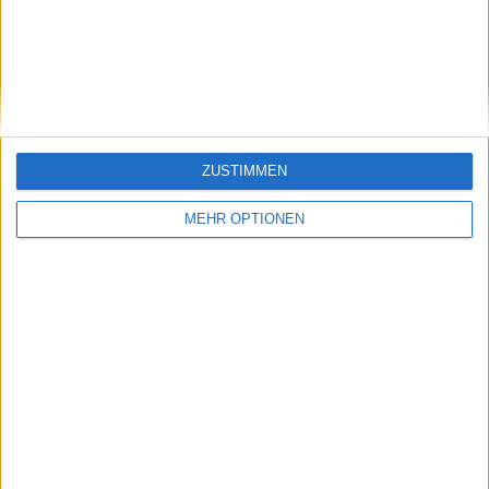
Klatscht
0
Besucher
0
ZUSTIMMEN
MEHR OPTIONEN
Vorheriger Artikel
Nächster Artikel
"Er streitet immer, er
"Stop being a hater!":