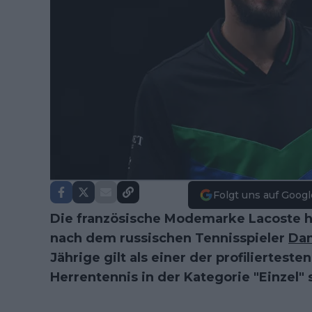
Folgt uns auf Googl
Die französische Modemarke Lacoste hat
nach dem russischen Tennisspieler
Dan
Jährige gilt als einer der profilierteste
Herrentennis in der Kategorie "Einzel" 