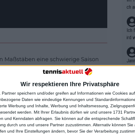
ch a
Ich 
ird 
vers
eine
n Maßstäben eine schwierige Saison
r in
Jann
em i
gewinnen konnte. Am Ende spielte er 65
merk
ne beste Leistung in dieser Saison
eite
Wir respektieren Ihre Privatsphäre
Dopp
r im Finale gegen den amtierenden
t, a
n si
talien in einem Fünf-Satz-Krimi mit 3:6,
 Partner speichern und/oder greifen auf Informationen wie Cookies au
Wört
mmen
nbezogene Daten wie eindeutige Kennungen und Standardinformatione
B. C
nt. 
sierte Werbung und Inhalte, Werbung und Inhaltsmessung, Zielgruppen
ause
gesendet werden.
Mit Ihrer Erlaubnis dürfen wir und unsere 1731 Part
ient
Dopp
on v
n und Kenndaten abfragen. Sie können auf die entsprechende Schaltfl
ewon
mmen
ung durch uns und unsere Partner zuzustimmen. Alternativ können Sie au
Fina
l Medvedev und schnappt sich
Genr
fen und Ihre Einstellungen ändern, bevor Sie der Verarbeitung zustim
kel 