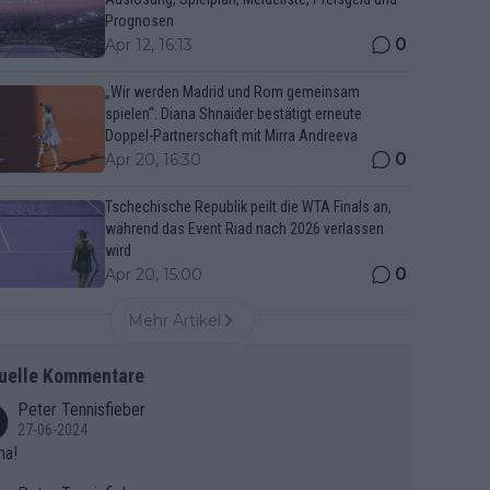
Prognosen
0
Apr 12, 16:13
„Wir werden Madrid und Rom gemeinsam
spielen“: Diana Shnaider bestätigt erneute
Doppel-Partnerschaft mit Mirra Andreeva
0
Apr 20, 16:30
Tschechische Republik peilt die WTA Finals an,
während das Event Riad nach 2026 verlassen
wird
0
Apr 20, 15:00
Mehr Artikel
uelle Kommentare
Peter Tennisfieber
27-06-2024
ma!