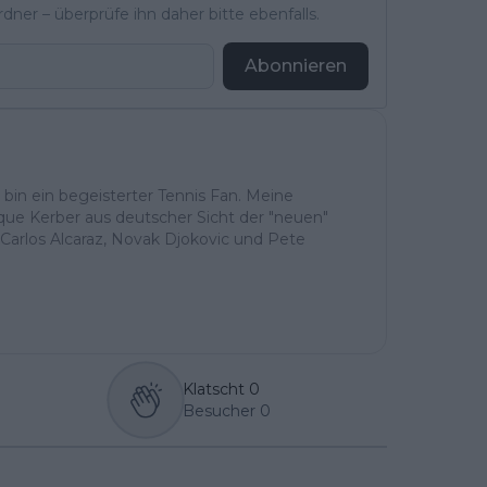
ner – überprüfe ihn daher bitte ebenfalls.
Abonnieren
h bin ein begeisterter Tennis Fan. Meine
ique Kerber aus deutscher Sicht der "neuen"
Carlos Alcaraz, Novak Djokovic und Pete
Klatscht
0
Besucher
0