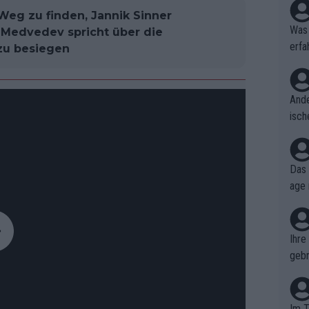
Weg zu finden, Jannik Sinner
Was 
l Medvedev spricht über die
erfa
 zu besiegen
niss
Ande
isch
cht,
Das 
age 
ollt
ben.
Ihre
gebr
ch H
Im T