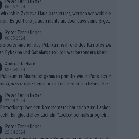
Peter Tennisfieber
06-05-2024
wirklich in Zverevs Haus passiert ist, werden wir wohl nie
hren. Es geht uns ja auch nichts an, aber dass seine Ergeb
e in letzter Zeit gelitten haben, ist ganz klar.
Peter Tennisfieber
06-05-2024
rerseits fand ich das Publikum während des Kampfes zw
en Rybakina und Sabalanka toll. Ich war besonders überras
 wie viele Fans da waren.
AndreasRichard
02-05-2024
Publikum in Madrid ist genauso primitiv wie in Paris. Ich fr
mich, was solche Leute beim Tennis verloren haben. Sie s
en besser zum Fußball gehen, dort sind sie besser aufgeho
Peter Tennisfieber
22-04-2024
 Bemerkung über den Kommentator hat mich zum Lachen
acht. Ein glückliches Lächeln. "..selbst schnellstmöglich na
ause.." 😂🤣🤩
Peter Tennisfieber
22-04-2024
ennissport werden enorme Summen umgesetzt, die jedo