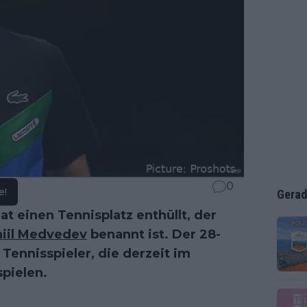
0
e!
Gerad
 einen Tennisplatz enthüllt, der
iil Medvedev
benannt ist. Der 28-
n Tennisspieler, die derzeit im
spielen.