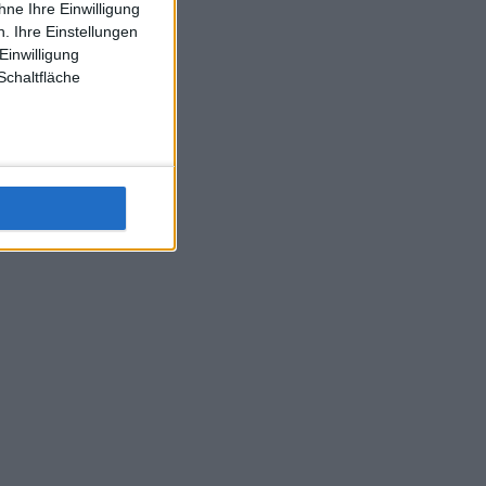
ne Ihre Einwilligung
J-L-Struff wahrscheinlich morge 3 Spiele absolvieren (2.
. Ihre Einstellungen
Einzel 1x Doppel) dank der hervorragenden Unterstützung
Einwilligung
Kommentators für F-A-A
Schaltfläche