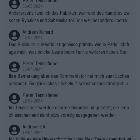
Peter Tennisfieber
06-05-2024
Andererseits fand ich das Publikum während des Kampfes zwi
schen Rybakina und Sabalanka toll. Ich war besonders überras
cht, wie viele Fans da waren.
AndreasRichard
02-05-2024
Das Publikum in Madrid ist genauso primitiv wie in Paris. Ich fr
age mich, was solche Leute beim Tennis verloren haben. Sie s
ollten besser zum Fußball gehen, dort sind sie besser aufgeho
Peter Tennisfieber
ben.
22-04-2024
Ihre Bemerkung über den Kommentator hat mich zum Lachen
gebracht. Ein glückliches Lächeln. "..selbst schnellstmöglich na
ch Hause.." 😂🤣🤩
Peter Tennisfieber
22-04-2024
Im Tennissport werden enorme Summen umgesetzt, die jedo
ch anscheinend nicht allzu voreilig ausgegeben werden.
Andreas-LA
19-04-2024
Ich finde es eine Unverschämtheit das Alex Zverev genötigt wi