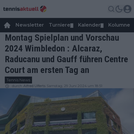
Newsletter
Turniere
Kalender
Kolumnen
▼
▼
Montag Spielplan und Vorschau
2024 Wimbledon : Alcaraz,
Raducanu und Gauff führen Centre
Court am ersten Tag an
Tennis News
durch
Alfred Ulferts
Samstag, 29 Juni 2024 um 18:51