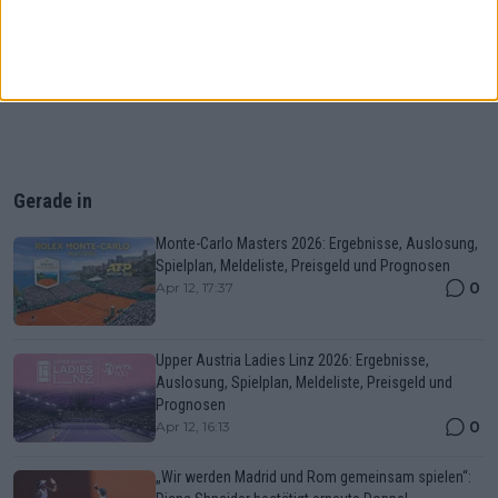
Gerade in
Monte-Carlo Masters 2026: Ergebnisse, Auslosung,
Spielplan, Meldeliste, Preisgeld und Prognosen
0
Apr 12, 17:37
Upper Austria Ladies Linz 2026: Ergebnisse,
Auslosung, Spielplan, Meldeliste, Preisgeld und
Prognosen
0
Apr 12, 16:13
„Wir werden Madrid und Rom gemeinsam spielen“: