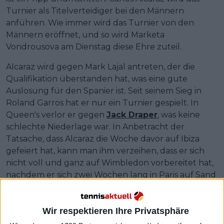
Turnier als Titelverteidiger bei den Männern
anführen. Wie immer wird das Turnier von den
Männern eröffnet, und so wird Marketa
Vondrousova am Dienstag diese Ehre zuteil.
Alcaraz wird gegen Mark Lajal antreten, der die
Qualifikation überstanden hat, was eine gute
Auslosung für den Spanier ist. Seit seinem Sieg in
Roland Garros hat er nur ein Turnier gespielt. In
Queen's verlor er gegen
Jack Draper
, was keine
schlechte Niederlage war. In Anbetracht der
Tatsache, dass Alcaraz die Woche davor auf Ibiza
gefeiert hat, kann man ihm verzeihen, dass er sich
nicht voll und ganz auf Wimbledon vorbereitet hat,
nachdem er sich zwei Wochen lang in Paris auf Sand
abgemüht hat.
Weiterlesen
Wir respektieren Ihre Privatsphäre