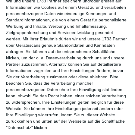
Wir und unsere 1733 Partner speichern und/oder greifen auf
Preisgeld und Punkteaufteilung
Informationen wie Cookies auf einem Gerät zu und verarbeiten
der Wimbledon Championships
personenbezogene Daten wie eindeutige Kennungen und
2024: Wie viel verdienen die
Standardinformationen, die von einem Gerät für personalisierte
Sieger bei SW19?
Werbung und Inhalte, Werbung und Inhaltsmessung,
Zielgruppenforschung und Serviceentwicklung gesendet
werden.
Mit Ihrer Erlaubnis dürfen wir und unsere 1733 Partner
Aber er wird einer der Favoriten sein, um seinen Titel
über Gerätescans genaue Standortdaten und Kenndaten
am Ende der zwei Wochen zurückzuerobern, da
abfragen. Sie können auf die entsprechende Schaltfläche
Novak Djokovic
zum Beispiel verletzt ist und daher
klicken, um der o. a. Datenverarbeitung durch uns und unsere
große Fragezeichen hinter ihm stehen.
Jannik
Partner zuzustimmen. Alternativ können Sie auf detailliertere
Informationen zugreifen und Ihre Einstellungen ändern, bevor
Sinner
, der sein Turnier ebenfalls am Montag
Sie der Verarbeitung zustimmen oder diese ablehnen.
Bitte
beginnt, ist wahrscheinlich sein größter
beachten Sie, dass die Verarbeitung mancher
Herausforderer, und sie werden praktisch zur
personenbezogenen Daten ohne Ihre Einwilligung stattfinden
gleichen Zeit spielen, um zu sehen, wer schneller
kann, obwohl Sie das Recht haben, einer solchen Verarbeitung
fertig ist.
zu widersprechen. Ihre Einstellungen gelten lediglich für diese
Website. Sie können Ihre Einstellungen jederzeit ändern oder
Ihre Einwilligung widerrufen, indem Sie zu dieser Website
zurückkehren und unten auf der Webseite auf die Schaltfläche
"Datenschutz" klicken.