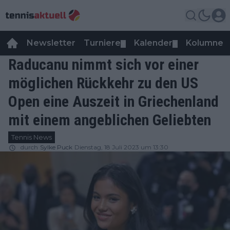
Newsletter
Turniere
Kalender
Kolumnen
▼
▼
Raducanu nimmt sich vor einer
möglichen Rückkehr zu den US
Open eine Auszeit in Griechenland
mit einem angeblichen Geliebten
Tennis News
durch
Sylke Puck
Dienstag, 18 Juli 2023 um 13:30