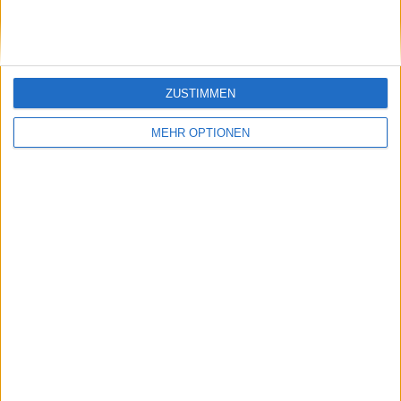
machen"
ZUSTIMMEN
MEHR OPTIONEN
Schreiben Sie einen Kommentar
SENDEN