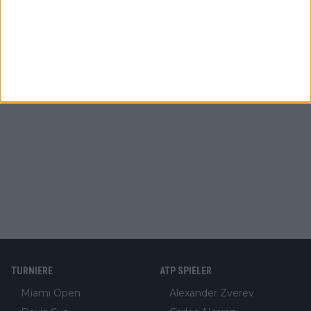
TURNIERE
ATP SPIELER
Miami Open
Alexander Zverev