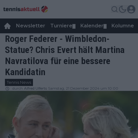
Newsletter
Turniere
Kalender
Kolumnen
▼
▼
Roger Federer - Wimbledon-
Statue? Chris Evert hält Martina
Navratilova für eine bessere
Kandidatin
Tennis News
durch
Alfred Ulferts
Samstag, 21 Dezember 2024 um 10:00