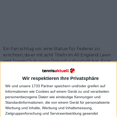
Ein Fan schlug vor, eine Statue für Federer zu
errichten, da er mit acht Titeln im All England Lawn
and Tennis Club einen Rekord aufgestellt hat. Er ist
der größte männliche Tennisspieler in der
Geschichte von Wimbledon. Mit seinen acht Titeln
Wir respektieren Ihre Privatsphäre
hat er zwei Jahrzehnte überbrückt.
Wir und unsere 1733 Partner speichern und/oder greifen auf
Weiterlesen
Informationen wie Cookies auf einem Gerät zu und verarbeiten
personenbezogene Daten wie eindeutige Kennungen und
Standardinformationen, die von einem Gerät für personalisierte
Rückblick : Fast 20 Jahre nach
Werbung und Inhalte, Werbung und Inhaltsmessung,
Roger Federers Rekord: Nur eine
Zielgruppenforschung und Serviceentwicklung gesendet
Hartplatzniederlage in einer