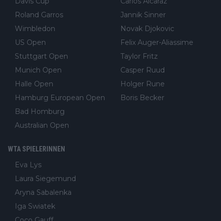
Davis Cup
Carlos Alcaraz
Roland Garros
Jannik Sinner
Wimbledon
Novak Djokovic
US Open
Felix Auger-Aliassime
Stuttgart Open
Taylor Fritz
Munich Open
Casper Ruud
Halle Open
Holger Rune
Hamburg European Open
Boris Becker
Bad Homburg
Australian Open
WTA SPIELERINNEN
Eva Lys
Laura Siegemund
Aryna Sabalenka
Iga Swiatek
Coco Gauff