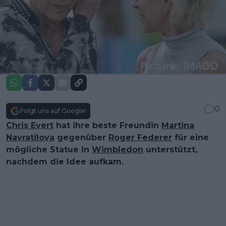
0
Folgt uns auf Google!
Chris Evert
hat ihre beste Freundin
Martina
Navratilova
gegenüber
Roger Federer
für eine
mögliche Statue in
Wimbledon
unterstützt,
nachdem die Idee aufkam.