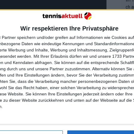
ch a
Wir respektieren Ihre Privatsphäre
Ich 
ird 
 Partner speichern und/oder greifen auf Informationen wie Cookies au
einem Match zwischen Andy Roddick
nbezogene Daten wie eindeutige Kennungen und Standardinformatione
vers
sierte Werbung und Inhalte, Werbung und Inhaltsmessung, Zielgruppen
eine
ielen Andre Agassi und John McEnroe.
gesendet werden.
Mit Ihrer Erlaubnis dürfen wir und unsere 1733 Part
r in
ei dem Chang und McEnroe auf der
Jann
n und Kenndaten abfragen. Sie können auf die entsprechende Schaltfl
em i
er anderen Seite aufeinandertreffen.
ung durch uns und unsere Partner zuzustimmen. Alternativ können Sie au
merk
fen und Ihre Einstellungen ändern, bevor Sie der Verarbeitung zustim
eite
szeit auf ESPN übertragen und um
chten Sie, dass die Verarbeitung mancher personenbezogenen Daten oh
Dopp
t, a
wohl Sie das Recht haben, einer solchen Verarbeitung zu widersprechen
n si
diese Website. Sie können Ihre Einstellungen jederzeit ändern oder Ihre 
Wört
mmen
e zu dieser Website zurückkehren und unten auf der Webseite auf die 
B. C
nt. 
n.
ause
l-Newsletter abonnieren!
ient
Dopp
on v
ewon
st, erhältst du sofort eine E-Mail von uns. Bei
mmen
ner – überprüfe ihn daher bitte ebenfalls.
Fina
Genr
kel 