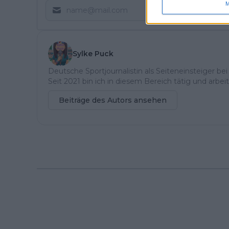
M
Sylke Puck
Deutsche Sportjournalistin als Seiteneinsteiger bei 
Seit 2021 bin ich in diesem Bereich tätig und arbe
Beiträge des Autors ansehen