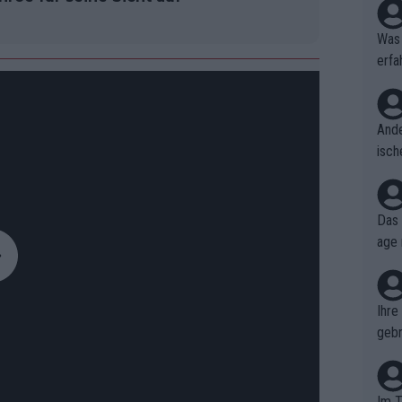
Was 
erfa
niss
Ande
isch
cht,
Das 
age 
ollt
ben.
Ihre
gebr
ch H
Im T