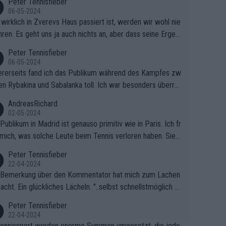
Peter Tennisfieber
06-05-2024
wirklich in Zverevs Haus passiert ist, werden wir wohl nie
hren. Es geht uns ja auch nichts an, aber dass seine Ergeb
e in letzter Zeit gelitten haben, ist ganz klar.
Peter Tennisfieber
06-05-2024
rerseits fand ich das Publikum während des Kampfes zw
en Rybakina und Sabalanka toll. Ich war besonders überras
 wie viele Fans da waren.
AndreasRichard
02-05-2024
Publikum in Madrid ist genauso primitiv wie in Paris. Ich fr
mich, was solche Leute beim Tennis verloren haben. Sie s
en besser zum Fußball gehen, dort sind sie besser aufgeho
Peter Tennisfieber
22-04-2024
 Bemerkung über den Kommentator hat mich zum Lachen
acht. Ein glückliches Lächeln. "..selbst schnellstmöglich na
ause.." 😂🤣🤩
Peter Tennisfieber
22-04-2024
ennissport werden enorme Summen umgesetzt, die jedo