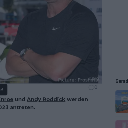
Gerad
0
e!
Enroe
und
Andy Roddick
werden
023 antreten.