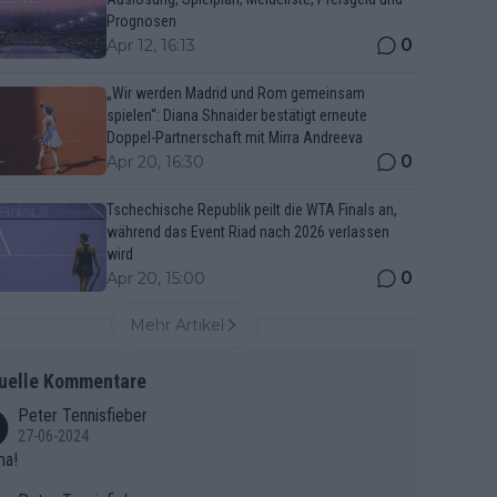
Prognosen
0
Apr 12, 16:13
„Wir werden Madrid und Rom gemeinsam
spielen“: Diana Shnaider bestätigt erneute
Doppel-Partnerschaft mit Mirra Andreeva
0
Apr 20, 16:30
Tschechische Republik peilt die WTA Finals an,
während das Event Riad nach 2026 verlassen
wird
0
Apr 20, 15:00
Mehr Artikel
uelle Kommentare
Peter Tennisfieber
27-06-2024
ma!