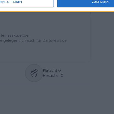
EHR OPTIONEN
ZUSTIMMEN
uss 
Abonnieren
mal 
des 
Tennisaktuell.de.
ite gelegentlich auch für Dartsnews.de
Klatscht
0
Besucher
0