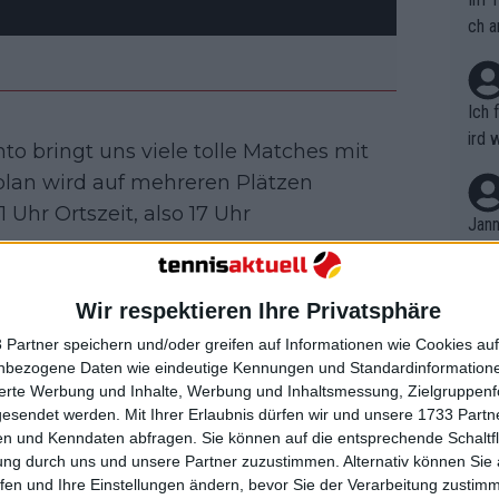
ch a
Ich 
ird 
to bringt uns viele tolle Matches mit
vers
lplan wird auf mehreren Plätzen
eine
 Uhr Ortszeit, also 17 Uhr
r in
Jann
em i
merk
einheimische Spielerin Marina Stakusic,
eite
Wir respektieren Ihre Privatsphäre
Dopp
lifikation überstanden hat und als
t, a
n si
 Partner speichern und/oder greifen auf Informationen wie Cookies au
Wört
och Stakusic hat in den letzten Jahren
mmen
nbezogene Daten wie eindeutige Kennungen und Standardinformatione
B. C
wird auch in diesem Match nicht
nt. 
sierte Werbung und Inhalte, Werbung und Inhaltsmessung, Zielgruppen
ause
gesendet werden.
Mit Ihrer Erlaubnis dürfen wir und unsere 1733 Part
ich spannendes erstes Match, das uns
ient
Dopp
on v
n und Kenndaten abfragen. Sie können auf die entsprechende Schaltfl
ewon
mmen
ung durch uns und unsere Partner zuzustimmen. Alternativ können Sie au
Fina
Genr
fen und Ihre Einstellungen ändern, bevor Sie der Verarbeitung zustim
kel 