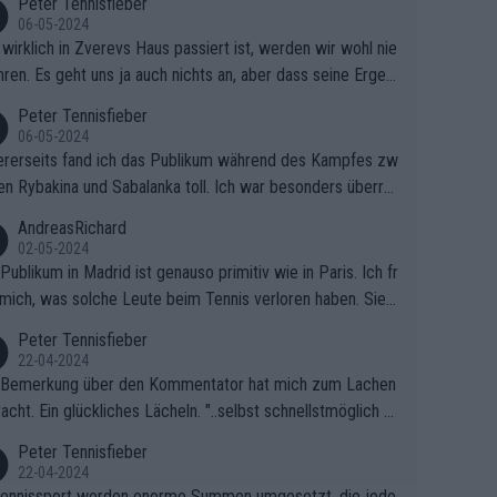
Peter Tennisfieber
06-05-2024
wirklich in Zverevs Haus passiert ist, werden wir wohl nie
hren. Es geht uns ja auch nichts an, aber dass seine Ergeb
e in letzter Zeit gelitten haben, ist ganz klar.
Peter Tennisfieber
06-05-2024
rerseits fand ich das Publikum während des Kampfes zw
en Rybakina und Sabalanka toll. Ich war besonders überras
 wie viele Fans da waren.
AndreasRichard
02-05-2024
Publikum in Madrid ist genauso primitiv wie in Paris. Ich fr
mich, was solche Leute beim Tennis verloren haben. Sie s
en besser zum Fußball gehen, dort sind sie besser aufgeho
Peter Tennisfieber
22-04-2024
 Bemerkung über den Kommentator hat mich zum Lachen
acht. Ein glückliches Lächeln. "..selbst schnellstmöglich na
ause.." 😂🤣🤩
Peter Tennisfieber
22-04-2024
ennissport werden enorme Summen umgesetzt, die jedo