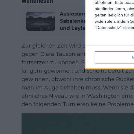
Weiterlesen
ablehnen.
Bitte bea
stattfinden kann, ob
Auslosung der Frauen 2024 
gelten lediglich für 
Sabalenka, Coco Gauff, Jess
widerrufen, indem Si
"Datenschutz" klicke
und Leylah Fernandez
Zur gleichen Zeit wird auf dem zweitgrö
gegen Clara Tauson antreten, die hofft, i
M
fortsetzen zu können. Sie hat gerade bei 
langem gewonnen und scheint bereit zu s
gewinnen, obwohl ihre chronische Rücke
man im Auge behalten muss. Wenn sie die
ähnliches Niveau wie in Washington errei
den folgenden Turnieren keine Probleme