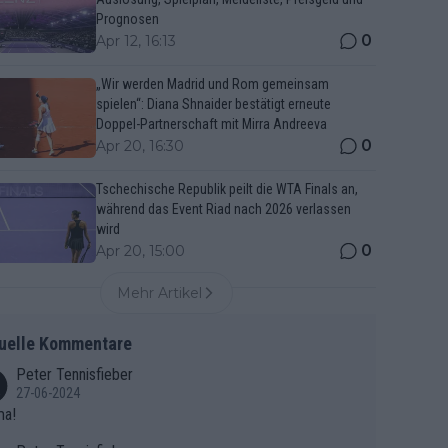
Prognosen
0
Apr 12, 16:13
„Wir werden Madrid und Rom gemeinsam
spielen“: Diana Shnaider bestätigt erneute
Doppel-Partnerschaft mit Mirra Andreeva
0
Apr 20, 16:30
Tschechische Republik peilt die WTA Finals an,
während das Event Riad nach 2026 verlassen
wird
0
Apr 20, 15:00
Mehr Artikel
uelle Kommentare
Peter Tennisfieber
27-06-2024
ma!