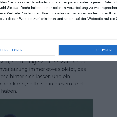
chten Sie, dass die Verarbeitung mancher personenbezogenen Daten oh
uss 
wohl Sie das Recht haben, einer solchen Verarbeitung zu widersprechen
mal 
Canadian Open mit Aryna
diese Website. Sie können Ihre Einstellungen jederzeit ändern oder Ihre 
des 
ica Pegula, Bianca Andreescu
e zu dieser Website zurückkehren und unten auf der Webseite auf die 
n.
ßten Court eine glühende Paula Badosa
hren großartigen Lauf in Nordamerika
EHR OPTIONEN
ZUSTIMMEN
den Citi Open ihre erste Trophäe seit
ein, noch einige weitere Matches zu
nverletzung immer etwas bleibt, das
se hinter sich lassen und ein
chen kann, sollte sie in diesem und
 haben.