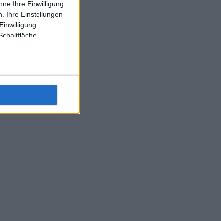
ne Ihre Einwilligung
J-L-Struff wahrscheinlich morge 3 Spiele absolvieren (2.
. Ihre Einstellungen
Einzel 1x Doppel) dank der hervorragenden Unterstützung
Einwilligung
Kommentators für F-A-A
Schaltfläche