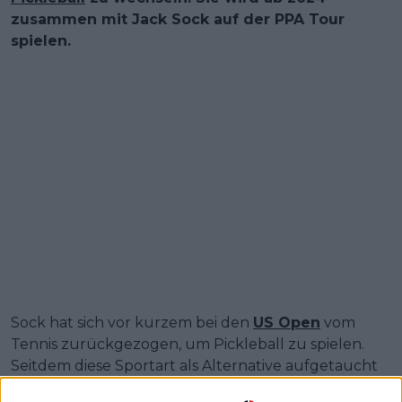
zusammen mit Jack Sock auf der PPA Tour
spielen.
Sock hat sich vor kurzem bei den
US Open
vom
Tennis zurückgezogen, um Pickleball zu spielen.
Seitdem diese Sportart als Alternative aufgetaucht
ist, ist sie sehr erfolgreich, und es scheint, als würde