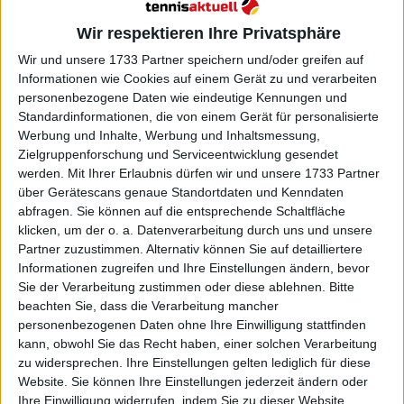
Bouchard auch davon profitieren wollen.
Wir respektieren Ihre Privatsphäre
Weiterlesen
Wir und unsere 1733 Partner speichern und/oder greifen auf
Informationen wie Cookies auf einem Gerät zu und verarbeiten
(VIDEO) Dayana Yastremska
personenbezogene Daten wie eindeutige Kennungen und
verweigert Eugenie Bouchard in
Standardinformationen, die von einem Gerät für personalisierte
der US Open-Qualifikation nach
Werbung und Inhalte, Werbung und Inhaltsmessung,
Doping-Kontroverse den
Zielgruppenforschung und Serviceentwicklung gesendet
Handschlag
werden.
Mit Ihrer Erlaubnis dürfen wir und unsere 1733 Partner
über Gerätescans genaue Standortdaten und Kenndaten
abfragen. Sie können auf die entsprechende Schaltfläche
klicken, um der o. a. Datenverarbeitung durch uns und unsere
Partner zuzustimmen. Alternativ können Sie auf detailliertere
Informationen zugreifen und Ihre Einstellungen ändern, bevor
Sie der Verarbeitung zustimmen oder diese ablehnen.
Bitte
beachten Sie, dass die Verarbeitung mancher
personenbezogenen Daten ohne Ihre Einwilligung stattfinden
kann, obwohl Sie das Recht haben, einer solchen Verarbeitung
zu widersprechen. Ihre Einstellungen gelten lediglich für diese
Website. Sie können Ihre Einstellungen jederzeit ändern oder
Ihre Einwilligung widerrufen, indem Sie zu dieser Website