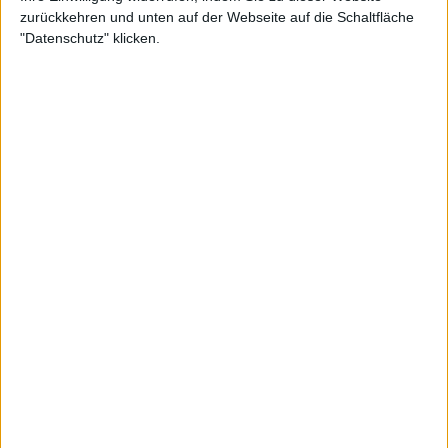
zurückkehren und unten auf der Webseite auf die Schaltfläche
"Datenschutz" klicken.
Die ehemalige Nummer 5 der Welt und
Wimbledon
-Finalistin im Alter von 29 Jahren hat seit
ihrem Aufstieg im Jahr 2014 immer wieder mit
Verletzungen zu kämpfen. Zuletzt verlor sie in den
beiden Qualifikationsrunden für Wimbledon und
die US Open.
Berüchtigt ist ihre Niederlage gegen Dayana
Yastremska, die sie bei den Madrid Open in der
ersten Runde besiegt hatte, und das Fiasko mit dem
Tweet, in dem Bouchard Yastremska als Doper
bezeichnete. Anschließend wurde sie in Flushing