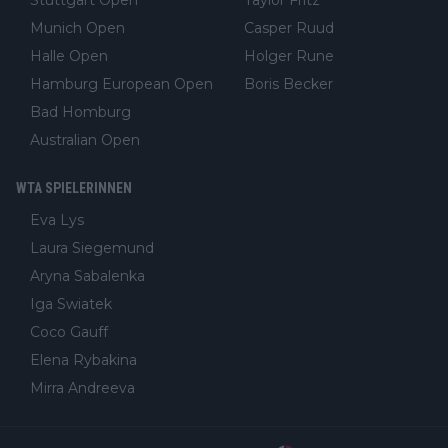
Stuttgart Open
Taylor Fritz
Munich Open
Casper Ruud
Halle Open
Holger Rune
Hamburg European Open
Boris Becker
Bad Homburg
Australian Open
WTA SPIELERINNEN
Eva Lys
Laura Siegemund
Aryna Sabalenka
Iga Swiatek
Coco Gauff
Elena Rybakina
Mirra Andreeva