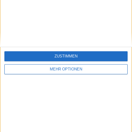
Vorheriger Artikel
Nächster Artikel
"Was für ein Tag":
2023 US Open WTA-
Navratilova erinnert
Halbfinalvorschau -
sich an politischen
Coco Gauff gegen
Asylantrag bei den US
Karolina Muchova
Open 1975
ZUSTIMMEN
MEHR OPTIONEN
Schreiben Sie einen Kommentar