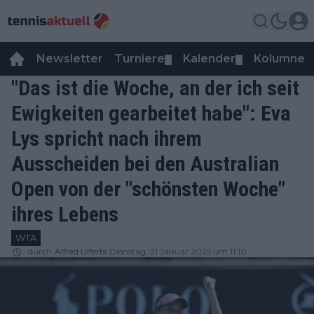
Newsletter
Turniere
Kalender
Kolumnen
▼
▼
"Das ist die Woche, an der ich seit
Ewigkeiten gearbeitet habe": Eva
Lys spricht nach ihrem
Ausscheiden bei den Australian
Open von der "schönsten Woche"
ihres Lebens
WTA
durch
Alfred Ulferts
Dienstag, 21 Januar 2025 um 11:10