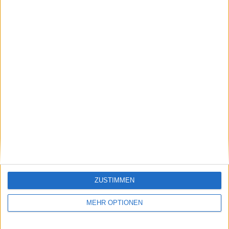
voraus, obwohl der
drei der Welt
Spanier im Ruhestand
geschlagen hat
ist
Schreiben Sie einen Kommentar
ZUSTIMMEN
MEHR OPTIONEN