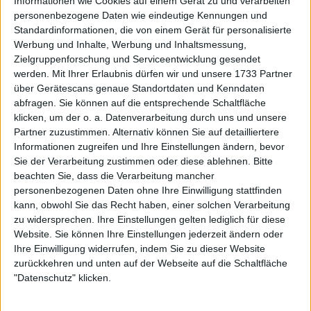
der Qualifikationsphase gegen Destanee Aiava,
Informationen wie Cookies auf einem Gerät zu und verarbeiten
personenbezogene Daten wie eindeutige Kennungen und
sicherte sich aber dennoch ihren Platz in der
Standardinformationen, die von einem Gerät für personalisierte
nächsten Runde, nachdem sich eine der
Werbung und Inhalte, Werbung und Inhaltsmessung,
Qualifikantinnen verletzt hatte. Sie gewann drei
Zielgruppenforschung und Serviceentwicklung gesendet
Spiele in Folge, bevor sie gegen eine fünfmalige
werden.
Mit Ihrer Erlaubnis dürfen wir und unsere 1733 Partner
Grand-Slam-Siegerin verlor. Es war Lys' beste
über Gerätescans genaue Standortdaten und Kenndaten
Platzierung bei einem Grand Slam-Turnier.
abfragen. Sie können auf die entsprechende Schaltfläche
klicken, um der o. a. Datenverarbeitung durch uns und unsere
Weiterlesen
Partner zuzustimmen. Alternativ können Sie auf detailliertere
Informationen zugreifen und Ihre Einstellungen ändern, bevor
Sie der Verarbeitung zustimmen oder diese ablehnen.
Bitte
Iga Swiatek beendet die
beachten Sie, dass die Verarbeitung mancher
sensationelle Reise von Eva Lys
personenbezogenen Daten ohne Ihre Einwilligung stattfinden
bei den Australian Open 2025
kann, obwohl Sie das Recht haben, einer solchen Verarbeitung
zu widersprechen. Ihre Einstellungen gelten lediglich für diese
Website. Sie können Ihre Einstellungen jederzeit ändern oder
Ihre Einwilligung widerrufen, indem Sie zu dieser Website
zurückkehren und unten auf der Webseite auf die Schaltfläche
"Datenschutz" klicken.